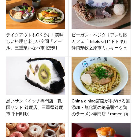
テイクアウトもOKです！美味
ビーガン・ベジタリアン対応
しい料理と楽しい空間「ノー
カフェ「 hitotoki (ヒトトキ)」
ル」三重県いなべ市北勢町
静岡県牧之原市ミルキーウェ
イスクエア内
黒いサンドイッチ専門店「戦
China dining宮燕が手がける無
国サンド 鈴鹿店」三重県鈴鹿
添加・無化調の絶品醤油と鶏
市 平田町駅
のラーメン専門店「ramen 雨
燕（あまつばめ）」