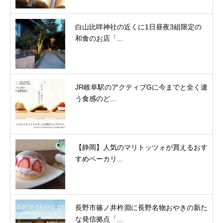
白山比咩神社の近くに1日昼夜3組限定の
和食のお店「...
JR岐阜駅のアクティブGに今までと全く違
う食感のど...
【静岡】人気のマリトッツォが買えるおす
すめベーカリ...
長野市篠ノ井杵淵に長野名物おやきの新た
な発信拠点「...