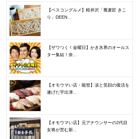
【ベスコングルメ】軽井沢「蕎麦匠 きこ
り」DEEN...
【ザワつく！金曜日】かき氷界のオールス
ター集結！奈...
【オモウマい店・能登】涙と笑顔の復活を
遂げた宇出津...
【オモウマい店】元アナウンサーの2代目
女将が営む新...