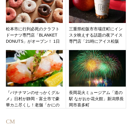
松本市に行列必死のクラフト
三重県松阪市市場庄町にイン
ドーナツ専門店「BLANKET
スタ映えする話題の夜アイス
DONUTS」がオープン！ 1日
専門店「21時にアイス松阪
300個限定、待望の松本初出
店」9月30日オープン！
店！
『バナナマンのせっかくグル
長岡花火ミュージアム「道の
メ』日村が静岡・富士市で豪
駅 ながおか花火館」新潟県長
華カニ尽くし！老舗「かにの
岡市喜多町
一二三庵」の特大タラバガニ
しゃぶしゃぶ
CM