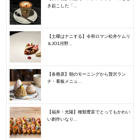
き起こした「...
【土曜はナニする】令和ロマン松井ケムリ
＆JO1河野...
【各務原】朝のモーニングから贅沢ラン
チ・看板メニュ...
【福井・光陽】種類豊富でとってもかわい
い創作いなり...