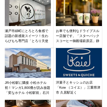
瀬戸市緑町にとろとろ食感で
お車でも便利なドライブスル
話題の新感覚スイーツ！生わ
ー店舗です。「スターバック
らびもち専門店「とろり天使
スコーヒー御殿場萩原店」静
のわらびもち 瀬戸店」10月21
岡県御殿場市
日オープン
洋菓子とキッシュのお店
JR小松駅に隣接 小松ホテル
「Koie （コイエ）」三重県津
初！マンガ1,800冊が読み放題
市 久居駅近く
「変なホテル 小松駅前」石川
県小松市12月24日オープン