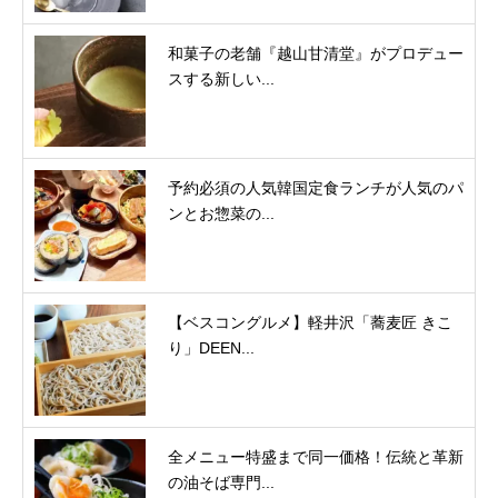
和菓子の老舗『越山甘清堂』がプロデュー
スする新しい...
予約必須の人気韓国定食ランチが人気のパ
ンとお惣菜の...
【ベスコングルメ】軽井沢「蕎麦匠 きこ
り」DEEN...
全メニュー特盛まで同一価格！伝統と革新
の油そば専門...