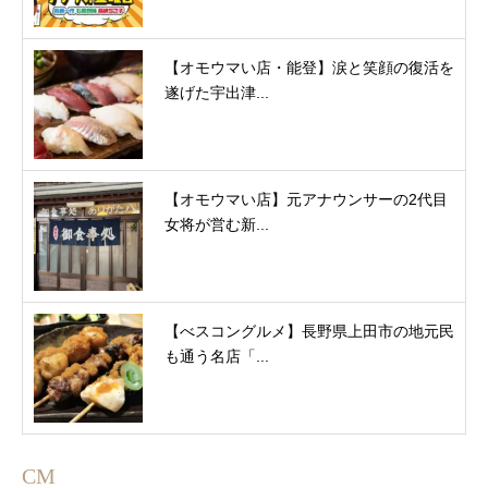
【オモウマい店・能登】涙と笑顔の復活を
遂げた宇出津...
【オモウマい店】元アナウンサーの2代目
女将が営む新...
【べスコングルメ】長野県上田市の地元民
も通う名店「...
CM