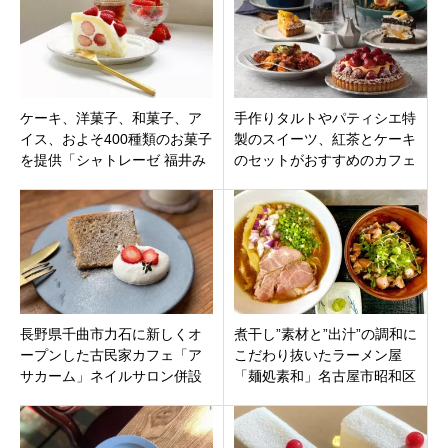
ケーキ、洋菓子、和菓子、ア
手作りタルトやパティシエ特
イス、およそ400種類のお菓子
製のスイーツ、紅茶とケーキ
を提供「シャトレーゼ 福井み
のセットがおすすめのカフェ
ゆき店」福井県福井市 2021年
「SAN刈谷」刈谷市青山町に
7月2日（金）オープン
オープン
長野県千曲市力石に新しくオ
煮干し”素材と”出汁”の調和に
ープンした古民家カフェ「ア
こだわり抜いたラーメン屋
サカーム」ネイルサロン併設
「麺処素和」名古屋市昭和区
のスイーツが美味しいお店！