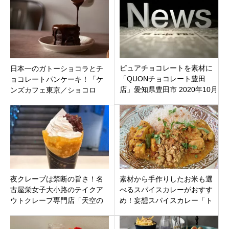
す。
とめ
ピュアチョコレートを素材に
日本一のガトーショコラとチ
「QUONチョコレート豊田
ョコレートパンケーキ！「ケ
店」愛知県豊田市 2020年10月
ンズカフェ東京／ショコロ
31日（土）オープン
ブ」名古屋市中区の栄の松坂
屋名古屋店南館2階
夜クレープは禁断の旨さ！名
素材から手作りしたお米も選
古屋栄女子大小路のテイクア
べるスパイスカレーがおすす
ウトクレープ専門店「天空の
め！妄想スパイスカレー「ト
小悪魔」名古屋市中区オープ
モカレー」三重県松阪市湊町
ン
にオープン