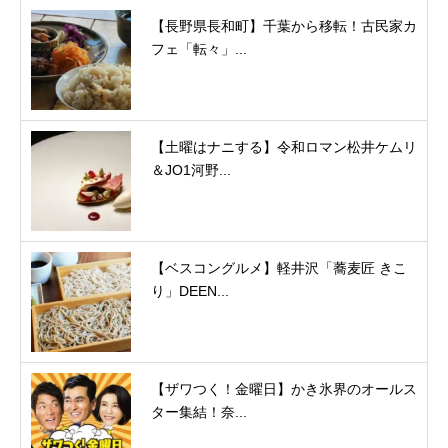
【長野県長和町】千葉から移転！古民家カ
フェ「転々」...
【土曜はナニする】令和ロマン松井ケムリ
＆JO1河野...
【ベスコングルメ】軽井沢「蕎麦匠 きこ
り」DEEN...
【ザワつく！金曜日】かき氷界のオールス
ター集結！奈...