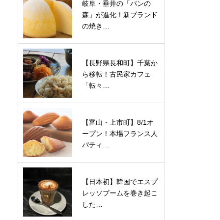
岐阜・垂井の「パンの
森」が進化！新ブランド
の焼き…
【長野県長和町】千葉か
ら移転！古民家カフェ
「転々…
【富山・上市町】8/1オ
ープン！本場フランス人
パティ…
【日本初】韓国でエスプ
レッソブームを巻き起こ
した…