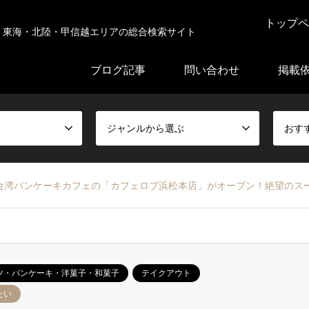
トップペ
東海・北陸・甲信越エリアの総合検索サイト
ブログ記事
問い合わせ
掲載
ジャンルから選ぶ
おす
台湾パンケーキカフェの「カフェロブ浜松本店」がオープン！絶望のス
ツ・パンケーキ・洋菓子・和菓子
テイクアウト
たい