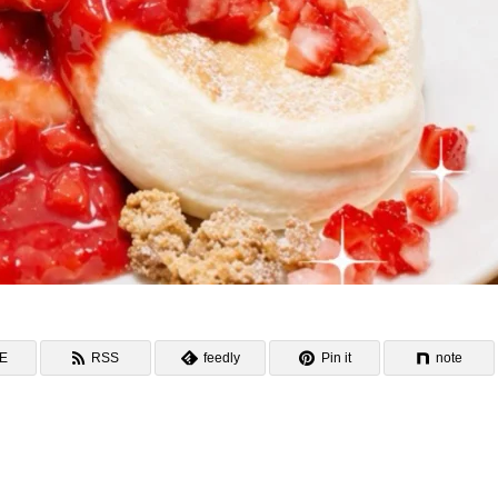
NE
RSS
feedly
Pin it
note