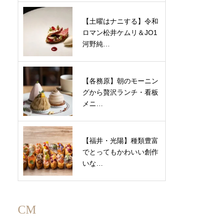
【土曜はナニする】令和
ロマン松井ケムリ＆JO1
河野純…
【各務原】朝のモーニン
グから贅沢ランチ・看板
メニ…
【福井・光陽】種類豊富
でとってもかわいい創作
いな…
CM