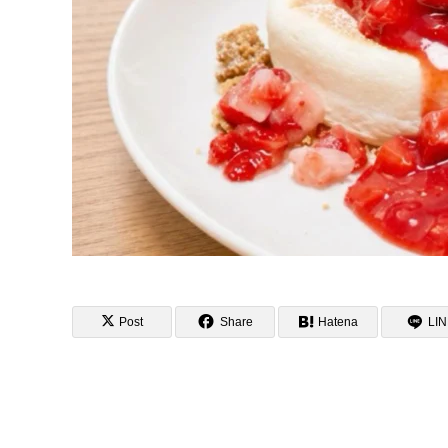
Post
Share
Hatena
LI