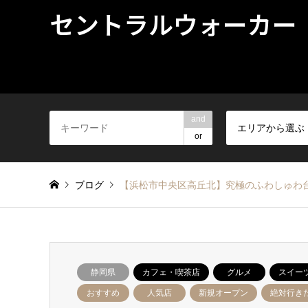
セントラルウォーカー
and
エリアから選ぶ
or
ブログ
【浜松市中央区高丘北】究極のふわしゅわ
静岡県
カフェ・喫茶店
グルメ
スイー
おすすめ
人気店
新規オープン
絶対行き