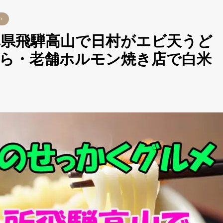
い
県飛騨高山で日村がエビ天うど
ら・老舗ホルモン焼き店で白米