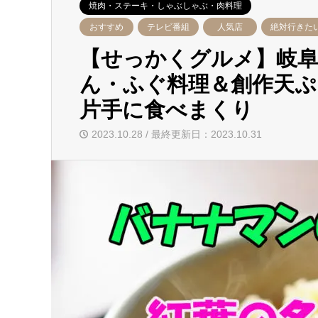
焼肉・ステーキ・しゃぶしゃぶ・肉料理
おすすめ
テレビ番組
人気店
絶対行きた
【せっかくグルメ】岐阜
ん・ふぐ料理＆創作天ぷ
片手に食べまくり
2023.10.28 / 最終更新日：2023.10.31