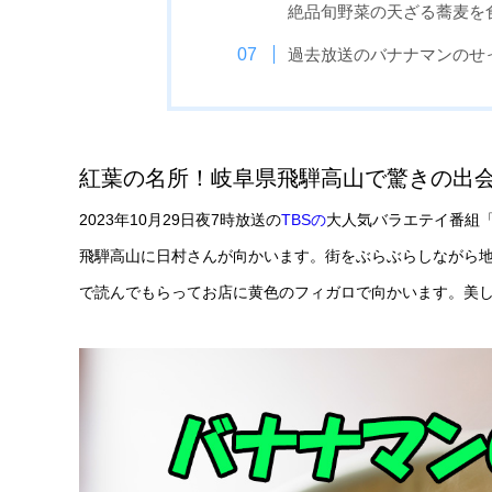
絶品旬野菜の天ざる蕎麦を
過去放送のバナナマンのせ
紅葉の名所！岐阜県飛騨高山で驚きの出
2023年10月29日夜7時放送の
TBSの
大人気バラエテイ番組
飛騨高山に日村さんが向かいます。街をぶらぶらしながら
で読んでもらってお店に黄色のフィガロで向かいます。美