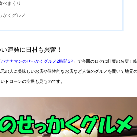
食べまくり
っかくグルメ
会い連発に日村も興奮！
「
バナナマンのせっかくグルメ2時間SP
」で今回のロケは紅葉の名所！
地元の人に美味しいお店や個性的なお店など人気のグルメを聞いて地元
しいドローンの空撮も見ものです。