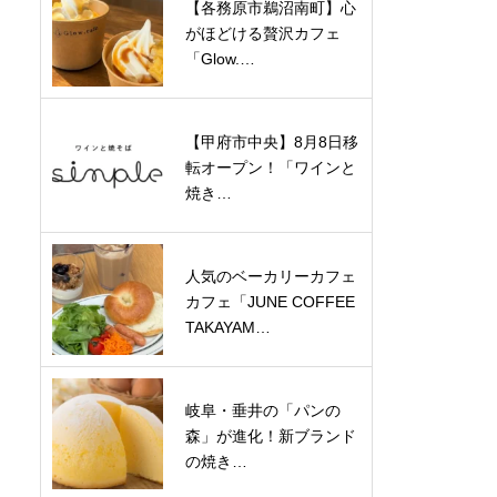
【各務原市鵜沼南町】心
がほどける贅沢カフェ
「Glow.…
【甲府市中央】8月8日移
転オープン！「ワインと
焼き…
人気のベーカリーカフェ
カフェ「JUNE COFFEE
TAKAYAM…
岐阜・垂井の「パンの
森」が進化！新ブランド
の焼き…