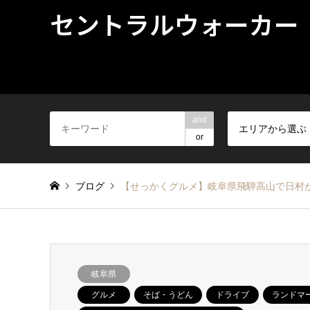
セントラルウォーカー
and
エリアから選ぶ
or
ブログ
【せっかくグルメ】岐阜県飛騨高山で日村
岐阜県
グルメ
そば・うどん
ドライブ
ランドマ