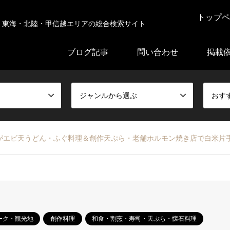
トップペ
東海・北陸・甲信越エリアの総合検索サイト
ブログ記事
問い合わせ
掲載
ジャンルから選ぶ
おす
がエビ天うどん・ふぐ料理＆創作天ぷら・老舗ホルモン焼き店で白米片
ーク・観光地
創作料理
和食・割烹・寿司・天ぷら・懐石料理