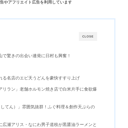
告やアフリエイト広告を利用しています
CLOSE
山で驚きの出会い連発に日村も興奮！
れる名店のエビ天うどんを豪快すすり上げ
アリラン」老舗ホルモン焼き店で白米片手に食欲爆
（としてん）」雰囲気抜群！ふぐ料理＆創作天ぷらの
に広瀬アリス・なにわ男子道枝が黒醤油ラーメンと