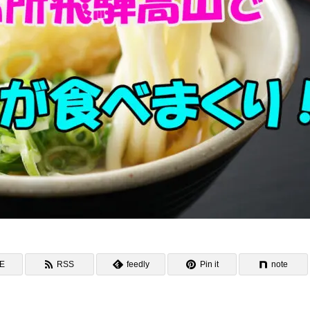
NE
RSS
feedly
Pin it
note