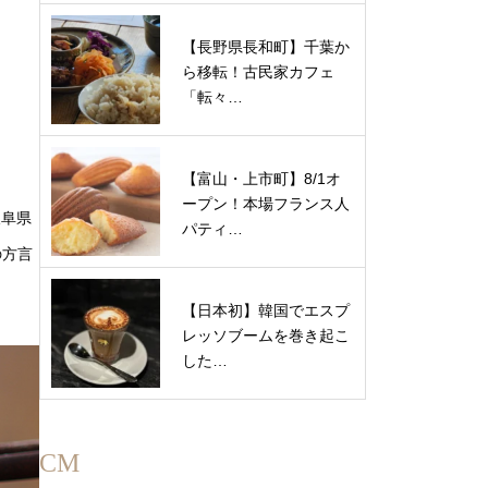
【長野県長和町】千葉か
ら移転！古民家カフェ
「転々…
【富山・上市町】8/1オ
ープン！本場フランス人
岐阜県
パティ…
の方言
【日本初】韓国でエスプ
レッソブームを巻き起こ
した…
CM