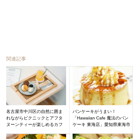
関連記事
名古屋市中川区の自然に囲ま
パンケーキがうまい！
れながらピクニックとアフタ
「Hawaiian Cafe 魔法のパン
ヌーンティーが楽しめるカフ
ケーキ 東海店」愛知県東海市
ェ「the BAKE HOUSE 名古屋
高横須賀町に2021年7月16日
店」9月1日オープン
（金）オープン