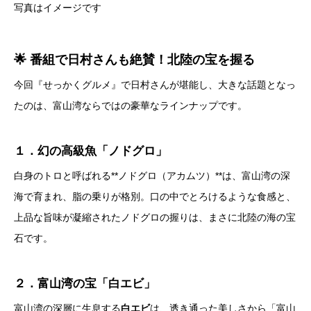
写真はイメージです
🌟 番組で日村さんも絶賛！北陸の宝を握る
今回『せっかくグルメ』で日村さんが堪能し、大きな話題となっ
たのは、富山湾ならではの豪華なラインナップです。
１．幻の高級魚「ノドグロ」
白身のトロと呼ばれる**ノドグロ（アカムツ）**は、富山湾の深
海で育まれ、脂の乗りが格別。口の中でとろけるような食感と、
上品な旨味が凝縮されたノドグロの握りは、まさに北陸の海の宝
石です。
２．富山湾の宝「白エビ」
富山湾の深層に生息する
白エビ
は、透き通った美しさから「富山