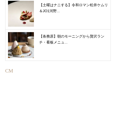
【土曜はナニする】令和ロマン松井ケムリ
＆JO1河野...
【各務原】朝のモーニングから贅沢ラン
チ・看板メニュ...
CM