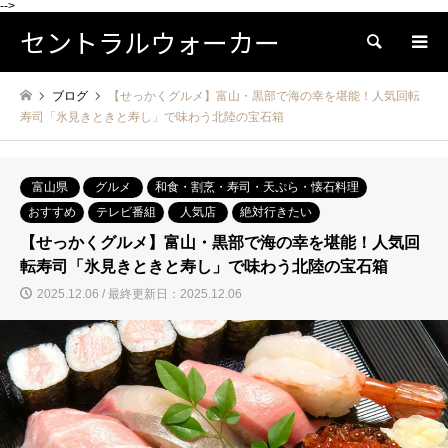
-->
セントラルウォーカー
検索
ブログ
【せっかくグルメ】富山・黒部で海の幸を堪能！人気回転
寿司「氷見きときと寿し」で味わう北陸の宝石箱
富山県
グルメ
和食・割烹・寿司・天ぷら・懐石料理
おすすめ
テレビ番組
人気店
絶対行きたい
【せっかくグルメ】富山・黒部で海の幸を堪能！人気回
転寿司「氷見きときと寿し」で味わう北陸の宝石箱
2025.12.06 / 最終更新日：2025.12.06