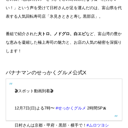
い！」という声を受けて日村さんが足を運んだのは、富山県を代
表する人気回転寿司店「氷見きときと寿し 黒部店」。
番組で紹介された
大トロ、ノドグロ、白エビ
など、富山湾の豊か
な恵みを凝縮した極上寿司の魅力と、お店の人気の秘密を深掘り
します！
バナナマンのせっかくグルメ公式X
🎬スポット動画到着🎬
12月7日(日)よる7時〜
#せっかくグルメ
2時間SP🍌
日村さんは京都・甲府・黒部・横手で！
#ムロツヨシ