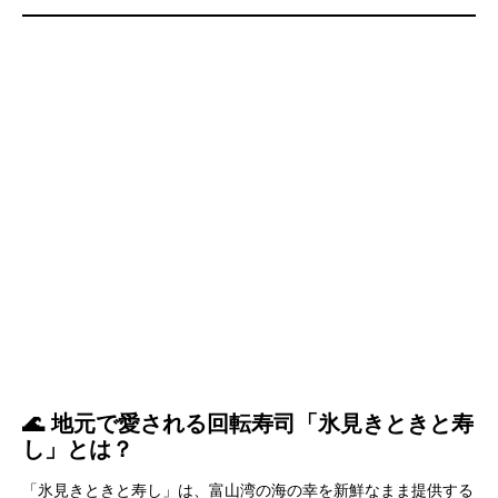
さんは那須で！
絶品グルメを大満喫😋
#佐藤栞里
さん&
#横澤夏子
さん
も大興奮🤗
お楽しみに！
#バナナマン
#設楽統
#日村勇紀
#新解釈
幕末伝
https://t.co/2cM9JdbG3Z
pic.twitter.com/gji0wQih9v
— 🍌バナナマンのせっかくグルメ！！🍌公式🍌
(@sekkaku_tbs)
December 3, 2025
🌊 地元で愛される回転寿司「氷見きときと寿
し」とは？
「氷見きときと寿し」は、富山湾の海の幸を新鮮なまま提供する