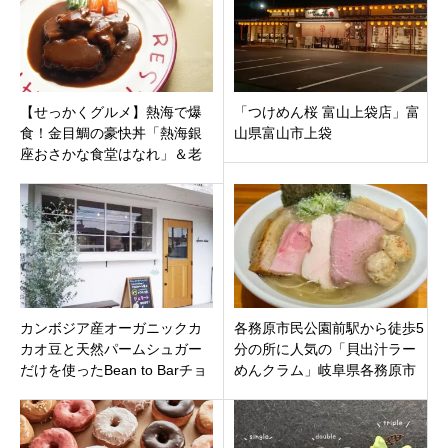
【せっかくグルメ】熱海で爆
「つけめん桜 富山上袋店」富
食！金目鯛の豪快丼「熱海銀
山県富山市上袋
座おさかな食堂はなれ」＆老
舗洋食「スコット」のビーフ
シチュー
カンボジア産オーガニックカ
各務原市民公園前駅から徒歩5
カオ豆と天然パームシュガー
分の所に人気の「貝出汁ラー
だけを使ったBean to Barチョ
めんクラム」岐阜県各務原市
コレート「choco rico（チョコ
に8月22日オープンです。
リコ）」名古屋市西区に7月30
日オープン