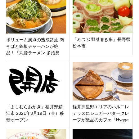
「みつぶ 野菜巻き串」長野県
ボリューム満点の熟成醤油 肉
松本市
そばと鉄板チャーハンが絶
品！「丸源ラーメン 多治見
店」岐阜県多治見市
「よしむらおかき」福井県鯖
軽井沢星野エリアのハルニレ
江市 2021年3月19日（金）移
テラスにシュガーバタークレ
転オープン
ープが絶品のカフェ「Hygge
byØC（ヒュッゲ バイ オーシ
ー）」オープン。