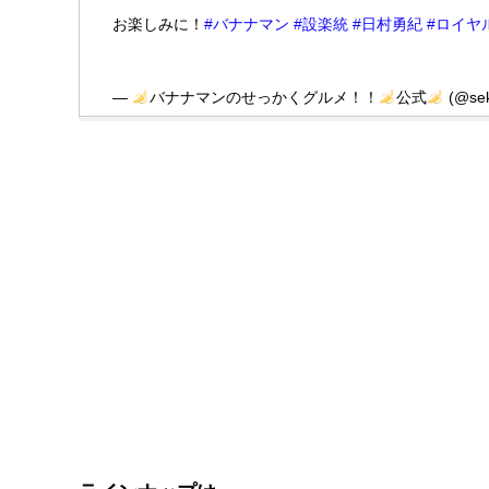
お楽しみに！
#バナナマン
#設楽統
#日村勇紀
#ロイヤ
—
バナナマンのせっかくグルメ！！
公式
(@sek