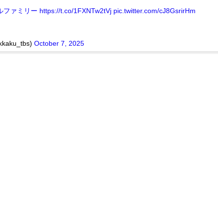
ルファミリー
https://t.co/1FXNTw2tVj
pic.twitter.com/cJ8GsrirHm
kaku_tbs)
October 7, 2025