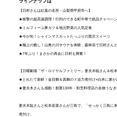
ラインナップは
【日村さんは紅葉の名所・山梨県甲府市へ】
★衝撃の超高速調理！行列のできる町中華で絶品チャーハ
★ミルフィーユ豚カツ＆地元野菜の人気定食
★今が旬！シャインマスカットたっぷりの贅沢スイーツ
★極上の癒し！山奥の川サウナを体験…森林浴で日村さん
★7年ぶり！まさかの再会に日村も興奮！
【日曜劇場『ザ・ロイヤルファミリー』妻夫木聡さん＆松
★とれたて新鮮！金目鯛＆真鯛のド迫力煮付け×白米に箸が
★妻夫木さんも感動！創業130年・割烹料理店の名物うなぎ
妻夫木聡さんと松本若菜さんが三島で、「せっかく三島に
煮付け。