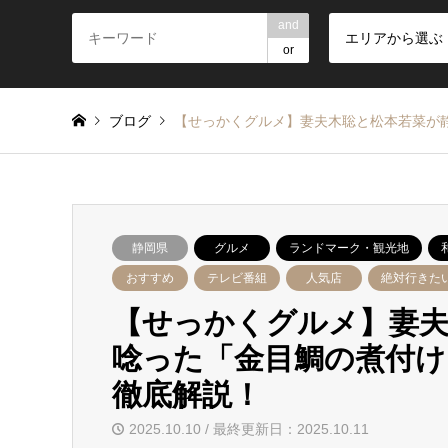
and
エリアから選ぶ
or
ブログ
【せっかくグルメ】妻夫木聡と松本若菜が
静岡県
グルメ
ランドマーク・観光地
おすすめ
テレビ番組
人気店
絶対行きた
【せっかくグルメ】妻夫
唸った「金目鯛の煮付け
徹底解説！
2025.10.10 / 最終更新日：2025.10.11