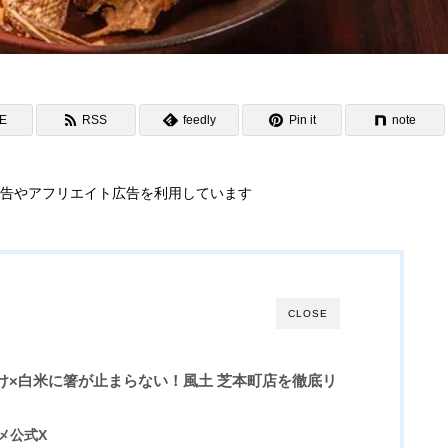
NE
RSS
feedly
Pin it
note
告やアフリエイト広告を利用しています
CLOSE
け×白米に箸が止まらない！風土 芝本町店を徹底リ
メ公式X