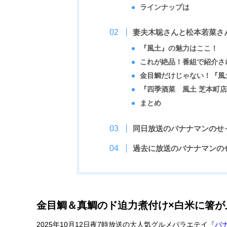
ラインナップは
妻夫木聡さんと松本若菜さ
『風土』の魅力はここ！
これが絶品！番組で紹介さ
金目鯛だけじゃない！『風
『四季酒菜
風土 芝本町
まとめ
同日放送のバナナマンのせ
過去に放送のバナナマンの
金目鯛＆真鯛のド迫力煮付け×白米に箸が
2025年10月12日夜7時放送の大人気グルメバラエテイ『
バ