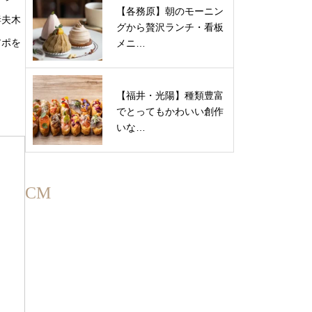
【各務原】朝のモーニン
妻夫木
グから贅沢ランチ・看板
アポを
メニ…
【福井・光陽】種類豊富
でとってもかわいい創作
いな…
CM