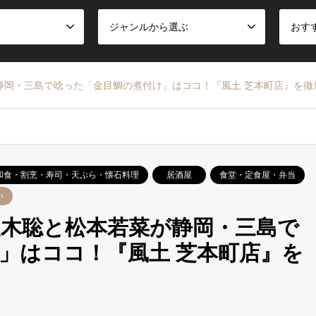
ジャンルから選ぶ
おす
静岡・三島で唸った「金目鯛の煮付け」はココ！『風土 芝本町店』を徹
和食・割烹・寿司・天ぷら・懐石料理
居酒屋
食堂・定食屋・弁当
い
木聡と松本若菜が静岡・三島で
」はココ！『風土 芝本町店』を