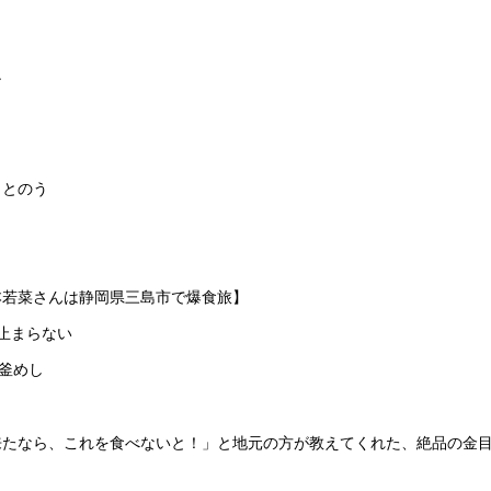
ン
ととのう
本若菜さんは静岡県三島市で爆食旅】
止まらない
釜めし
来たなら、これを食べないと！」と地元の方が教えてくれた、絶品の金