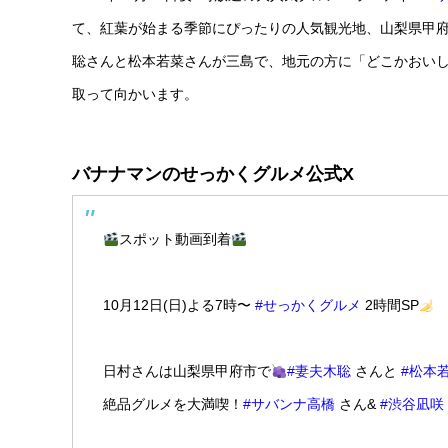
て、紅葉が始まる季節にぴったりの人気観光地、山梨県甲
聡さんと松本若菜さんが三島で、地元の方に「どこかおい
取って向かいます。
バナナマンのせっかくグルメ公式X
スポット動画到着
10月12日(日)よる7時〜
#せっかくグルメ
2時間SP
日村さんは山梨県甲府市で
#妻夫木聡
さんと
#松本
絶品グルメを大満喫！
#サバンナ高橋
さん&
#渋谷凪咲