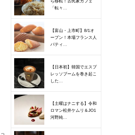
ら移転！古民家カフェ
「転々…
【富山・上市町】8/1オ
ープン！本場フランス人
パティ…
【日本初】韓国でエスプ
レッソブームを巻き起こ
した…
【土曜はナニする】令和
ロマン松井ケムリ＆JO1
河野純…
うっ