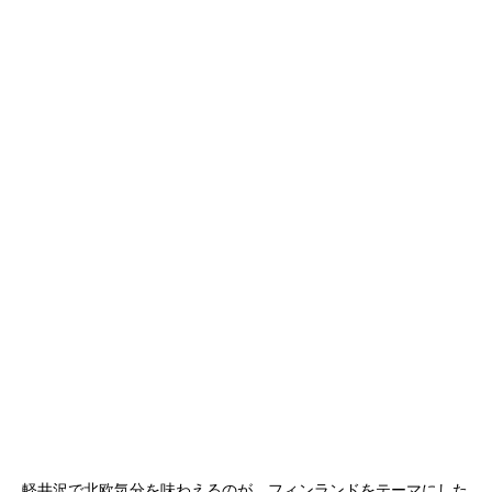
軽井沢で北欧気分を味わえるのが、フィンランドをテーマにした