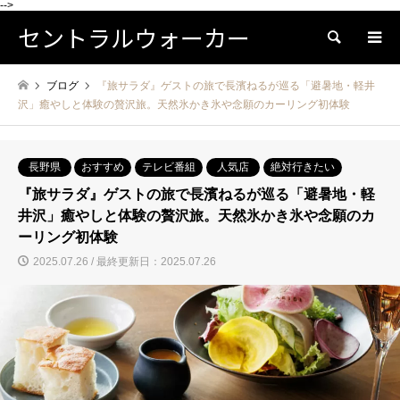
-->
セントラルウォーカー
検索
ブログ
『旅サラダ』ゲストの旅で長濱ねるが巡る「避暑地・軽井
沢」癒やしと体験の贅沢旅。天然氷かき氷や念願のカーリング初体験
長野県
おすすめ
テレビ番組
人気店
絶対行きたい
『旅サラダ』ゲストの旅で長濱ねるが巡る「避暑地・軽
井沢」癒やしと体験の贅沢旅。天然氷かき氷や念願のカ
ーリング初体験
2025.07.26 / 最終更新日：2025.07.26