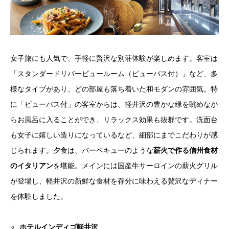
女子旅にも人気で、手軽に贅沢な別荘体験が楽しめます。客室は
「スタンダードリバービュールーム（ビューバス付）」など、多
様なタイプがあり、どの部屋も落ち着いた和モダンの雰囲気。特
に「ビューバス付」の客室からは、軽井沢の豊かな緑を眺めなが
らお風呂に入ることができ、リラックス効果も抜群です。洗面台
も女子に嬉しい造りになっているなど、細部にまでこだわりが感
じられます。夕食は、バーベキューのような
薪火で作る信州食材
のイタリアン
を堪能。メインには国産牛サーロインの薪火グリル
が登場し、軽井沢の新鮮な食材を存分に味わえる贅沢なディナー
を体験しました。
ホテルインディゴ軽井沢