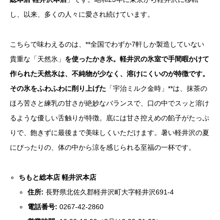
し、以来、多くの人々に愛され続けています。
こちらで味わえるのは、**全国でわずか7軒しか製造していない
貴重な「天然氷」
を使ったかき氷。軽井沢の氷室で手間暇かけて
作られた天然氷は、不純物が少なく、溶けにくいのが特徴です。
その氷をふわふわに削り上げた
「宇治ミルク金時」**は、抹茶の
ほろ苦さと練乳の甘さが絶妙なバランスで、口の中でスッと溶け
るような優しい舌触りが特徴。底には甘さ控えめの餡子がたっぷ
りで、飽きずに最後まで美味しくいただけます。暑い軽井沢の夏
にぴったりの、体の中から涼を感じられる至福の一杯です。
ちもと総本店 軽井沢本店
住所:
長野県北佐久郡軽井沢町大字軽井沢691-4
電話番号:
0267-42-2860