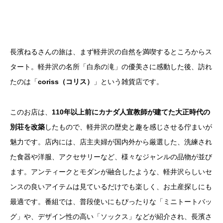
長濱ねるさんの旅は、まず軽井沢の自然を満喫するところからス
タート。軽井沢の名所「白糸の滝」の優美さに感動した後、訪れ
たのは「
coriss（コリス）
」という雑貨店です。
このお店は、
110年以上前にカナダ人宣教師が建てた大正時代の
別荘を改築
したもので、軽井沢の歴史と趣を感じさせる佇まいが
魅力です。店内には、店主夫婦が国内外から厳選した、洗練され
た食器や洋服、アクセサリーなど、様々なジャンルの品物が並び
ます。アンティークとモダンが融合したような、軽井沢らしいセ
ンスの良いアイテムは見ているだけでも楽しく、お土産探しにも
最適です。番組では、普段使いにもぴったりな「ミニトートバッ
グ」や、デザイン性の高い「ソックス」などが紹介され、長濱さ