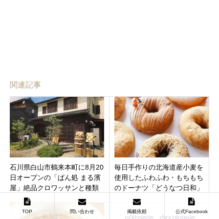
関連記事
石川県白山市鶴来本町に8月20
毎日手作りの北海道産小麦を
日オープンの「ぱん処 まる濱
使用したふわふわ・もちもち
屋」絶品クロワッサンと種類
のドーナツ「どうなつ日和」
豊富なパンがおすすめです！
金沢市戸板西イオンタウン金
沢示野に7月14日オープン
TOP
問い合わせ
掲載依頼
公式Facebook