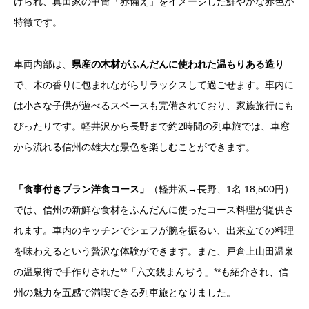
けられ、真田家の甲冑「赤備え」をイメージした鮮やかな赤色が
特徴です。
車両内部は、
県産の木材がふんだんに使われた温もりある造り
で、木の香りに包まれながらリラックスして過ごせます。車内に
は小さな子供が遊べるスペースも完備されており、家族旅行にも
ぴったりです。軽井沢から長野まで約2時間の列車旅では、車窓
から流れる信州の雄大な景色を楽しむことができます。
「食事付きプラン洋食コース」
（軽井沢→長野、1名 18,500円）
では、信州の新鮮な食材をふんだんに使ったコース料理が提供さ
れます。車内のキッチンでシェフが腕を振るい、出来立ての料理
を味わえるという贅沢な体験ができます。また、戸倉上山田温泉
の温泉街で手作りされた**「六文銭まんぢう」**も紹介され、信
州の魅力を五感で満喫できる列車旅となりました。