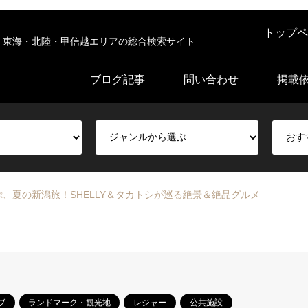
トップペ
東海・北陸・甲信越エリアの総合検索サイト
ブログ記事
問い合わせ
掲載
、夏の新潟旅！SHELLY＆タカトシが巡る絶景＆絶品グルメ
ブ
ランドマーク・観光地
レジャー
公共施設