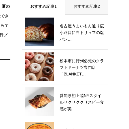
おすすめ記事1
おすすめ記事2
、夏の
能でき
ならで
名古屋うまいもん通り広
小路口に白トリュフの塩
行プ
パン…
松本市に行列必死のクラ
フトドーナツ専門店
「BLANKET…
愛知県初上陸NYスタイ
ルサクサククリスピー食
感が美…