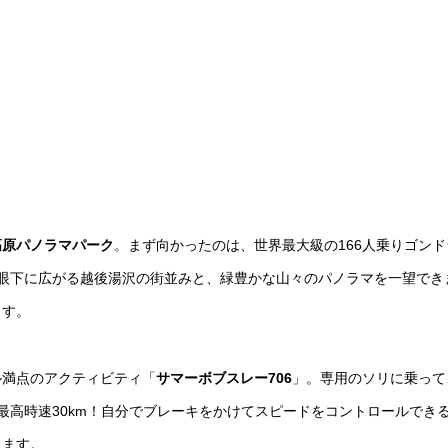
高原パノラマパーク
。まず向かったのは、世界最大級の166人乗りゴンド
、眼下に広がる越後湯沢の街並みと、緑豊かな山々のパノラマを一望でき
ます。
ル満点のアクティビティ「
サマーボブスレー706
」。専用のソリに乗って
最高時速30km！自分でブレーキをかけてスピードをコントロールでき
きます。