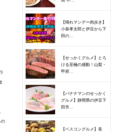
焼 や…
【帰れマンデー肉歩き】
小泉孝太郎と伊豆から下
田の…
【せっかくグルメ】とろ
ける至極の感動！山梨・
甲府…
ラ
ま
【バナナマンのせっかく
グルメ】静岡県の伊豆下
田市…
、
るの
【ベスコングルメ】長