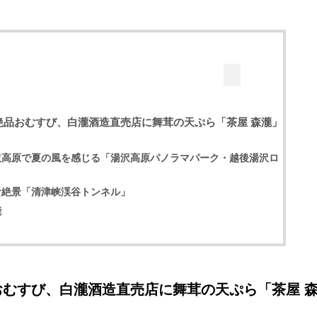
絶品おむすび、白瀧酒造直売店に舞茸の天ぷら「茶屋 森瀧」
沢高原で夏の風を感じる「湯沢高原パノラマパーク・越後湯沢ロ
な絶景「清津峡渓谷トンネル」
能
むすび、白瀧酒造直売店に舞茸の天ぷら「茶屋 