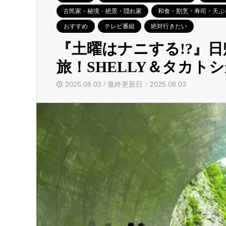
古民家・秘境・絶景・隠れ家
和食・割烹・寿司・天ぷ
おすすめ
テレビ番組
絶対行きたい
『土曜はナニする!?』
旅！SHELLY＆タカト
2025.08.03 / 最終更新日：2025.08.03