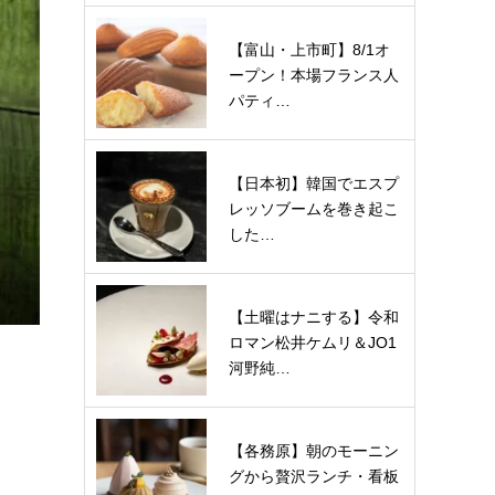
【富山・上市町】8/1オ
ープン！本場フランス人
パティ…
【日本初】韓国でエスプ
レッソブームを巻き起こ
した…
【土曜はナニする】令和
ロマン松井ケムリ＆JO1
河野純…
【各務原】朝のモーニン
グから贅沢ランチ・看板