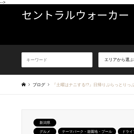
-->
セントラルウォーカー
ブログ
『土曜はナニする!?』日帰りぷらっとりっぷ
新潟県
グルメ
テーマパーク・遊園地・プール
ドライ