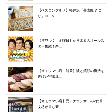
【ベスコングルメ】軽井沢「蕎麦匠 きこ
り」DEEN...
【ザワつく！金曜日】かき氷界のオールス
ター集結！奈...
【オモウマい店・能登】涙と笑顔の復活を
遂げた宇出津...
【オモウマい店】元アナウンサーの2代目
女将が営む新...