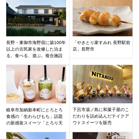
長野・東御市海野宿に築100年
「やきとり家すみれ 長野駅前
以上の古民家を改修した泊ま
店」長野市
る、食べる、遊ぶ。複合施設
「うんのわ」がオープン！
下呂市湯ノ島に和菓子屋のこ
岐阜市加納新本町にとろとろ
だわりを詰め込んだテイクア
食感の「生わらびもち」話題
ウトスイーツを販売
の新感覚スイーツ「とろり天
「NITAROU (Produced by 仁
使のわらびもち加納店」10月
太郎)」
14日オープン