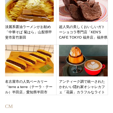
淡麗系醤油ラーメンがお勧め
超人気の美しくおいしいガト
「中華そば 菊はら」山梨県甲
ーショコラ専門店「KEN’S
斐市富竹新田
CAFE TOKYO 福井店」福井県
福井市大和田ラブリーパート
ナー・エルパ
名古屋市の人気ベーカリー
アンティーク調で統一された
「terre a terre（テーラ・テー
かわいい隠れ家オシャレカフ
ル）半田店」愛知県半田市
ェ「花曇」カラフルなライト
が目印！岐阜県不破郡垂井町
CM