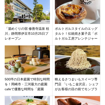
「湯めぐりの宿 修善寺温泉 桂
ポルトガルスタイルのエッグ
川」静岡県伊豆市10月25日プ
タルト！伝統焼き菓子店「ポ
レオープン
ルトガル工房アレンテジャー
ナ」長野県松本市大手
500坪の日本庭園で特別な時間
映えるさつまいもスイーツ専
を！岡崎市・三河最大の庭園
門店 「いもこ金沢店」シェフ
cafeで優雅な時間を「庭園
がお客様の目の前でモンブラ
noue」愛知県額田郡
ンを仕上げ。石川県金沢市 竪
町