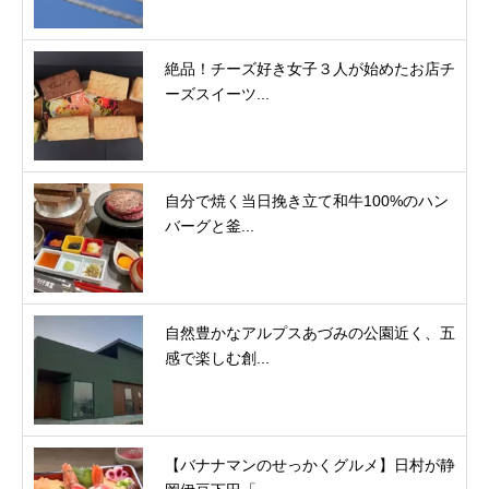
絶品！チーズ好き女子３人が始めたお店チ
ーズスイーツ...
自分で焼く当日挽き立て和牛100%のハン
バーグと釜...
自然豊かなアルプスあづみの公園近く、五
感で楽しむ創...
【バナナマンのせっかくグルメ】日村が静