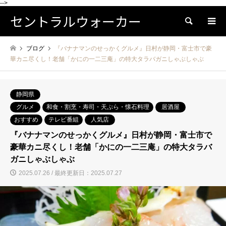
-->
セントラルウォーカー
検索
ブログ
『バナナマンのせっかくグルメ』日村が静岡・富士市で豪
華カニ尽くし！老舗「かにの一二三庵」の特大タラバガニしゃぶしゃぶ
静岡県
グルメ
和食・割烹・寿司・天ぷら・懐石料理
居酒屋
おすすめ
テレビ番組
人気店
『バナナマンのせっかくグルメ』日村が静岡・富士市で
豪華カニ尽くし！老舗「かにの一二三庵」の特大タラバ
ガニしゃぶしゃぶ
2025.07.26 / 最終更新日：2025.07.27