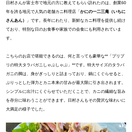
日村さんが富士市で地元の方に教えてもらい訪れたのは、創業60
年を誇る地元で人気の老舗カニ料理店「
かにの一二三庵（いちに
さんあん）
」です。長年にわたり、新鮮なカニ料理を提供し続け
ており、特別な日のお食事や家族での会食にも利用されていま
す。
こちらのお店で堪能できるのは、何と言っても豪華な**「プリプ
リの特大タラバガニしゃぶしゃぶ」**です。特大サイズのタラバ
ガニの脚は、身がぎっしりと詰まっており、鍋にくぐらせると、
ぷりっとした弾力とカニ本来の甘みが最大限に引き出されます。
シンプルに出汁にくぐらせていただくことで、カニの繊細な旨み
を存分に味わうことができます。日村さんもその贅沢な味わいに
大満足の様子でした。