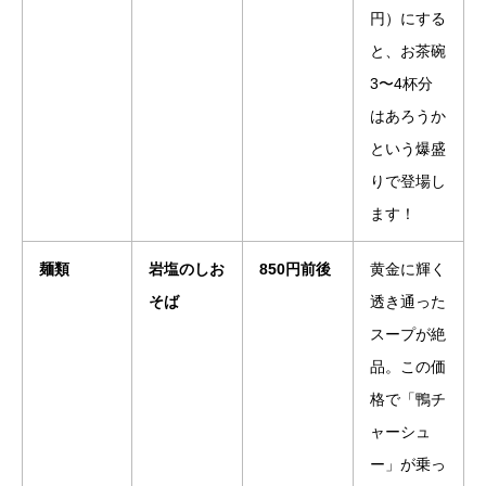
円）にする
と、お茶碗
3〜4杯分
はあろうか
という爆盛
りで登場し
ます！
麺類
岩塩のしお
850円前後
黄金に輝く
そば
透き通った
スープが絶
品。この価
格で「鴨チ
ャーシュ
ー」が乗っ