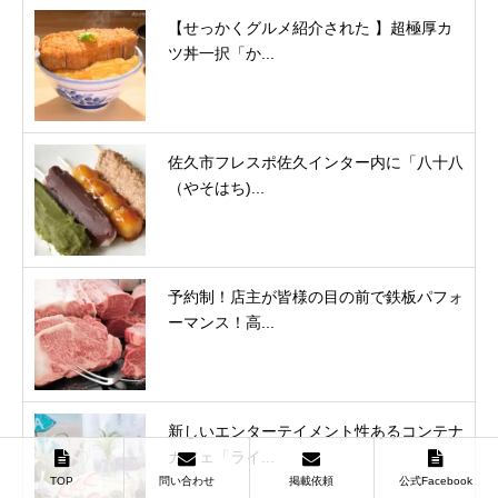
【せっかくグルメ紹介された 】超極厚カ
ツ丼一択「か...
佐久市フレスポ佐久インター内に「八十八
（やそはち)...
予約制！店主が皆様の目の前で鉄板パフォ
ーマンス！高...
新しいエンターテイメント性あるコンテナ
カフェ「ライ...
TOP
問い合わせ
掲載依頼
公式Facebook