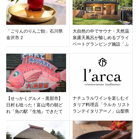
「ごりんのりんご飴」石川県
大自然の中でサウナ・天然温
金沢市 2
泉露天風呂が愉しめるプライ
ベートグランピング施設「ふ
じ・ふもとの森」山梨県南都
留郡富士河口湖町に8月4日オ
ープン
ナチュラルワインを楽しむイ
【せっかくグルメ・黒部市】
タリア料理店「ラルカ リスト
日村も唸った！富山湾の朝ど
ランテイタリアーノ」山梨県
れ「魚の駅『生地』できたて
甲府市 丸の内甲州夢小路F棟2
館 航海灯（こうかいとう）」
階1月21日プレオープンです
の極上海鮮丼。