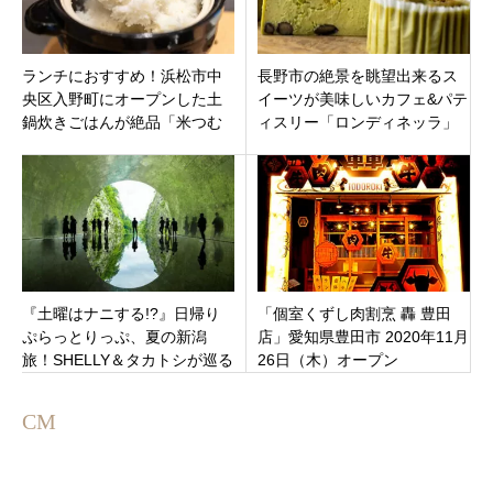
ランチにおすすめ！浜松市中
長野市の絶景を眺望出来るス
央区入野町にオープンした土
イーツが美味しいカフェ&パテ
鍋炊きごはんが絶品「米つむ
ィスリー「ロンディネッラ」
ぎ」こだわりの定食メニュー
長野市篠ノ井有旅
がうますぎる！
『土曜はナニする!?』日帰り
「個室くずし肉割烹 轟 豊田
ぷらっとりっぷ、夏の新潟
店」愛知県豊田市 2020年11月
旅！SHELLY＆タカトシが巡る
26日（木）オープン
絶景＆絶品グルメ
CM