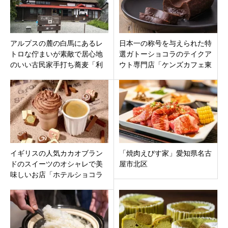
アルプスの麓の白馬にあるレ
日本一の称号を与えられた特
トロな佇まいが素敵で居心地
選ガトーショコラのテイクア
のいい古民家手打ち蕎麦「利
ウト専門店「ケンズカフェ東
根川蕎麦店」長野県北安曇郡
京岐阜店」岐阜駅前に
イギリスの人気カカオブラン
「焼肉えびす家」愛知県名古
ドのスイーツのオシャレで美
屋市北区
味しいお店「ホテルショコラ
新潟南店」新潟市江南区イオ
ンモール新潟南 1F