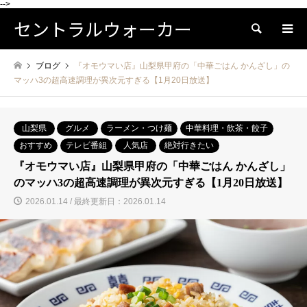
-->
セントラルウォーカー
検索
ブログ
『オモウマい店』山梨県甲府の「中華ごはん かんざし」の
マッハ3の超高速調理が異次元すぎる【1月20日放送】
山梨県
グルメ
ラーメン・つけ麺
中華料理・飲茶・餃子
おすすめ
テレビ番組
人気店
絶対行きたい
『オモウマい店』山梨県甲府の「中華ごはん かんざし」
のマッハ3の超高速調理が異次元すぎる【1月20日放送】
2026.01.14 / 最終更新日：2026.01.14