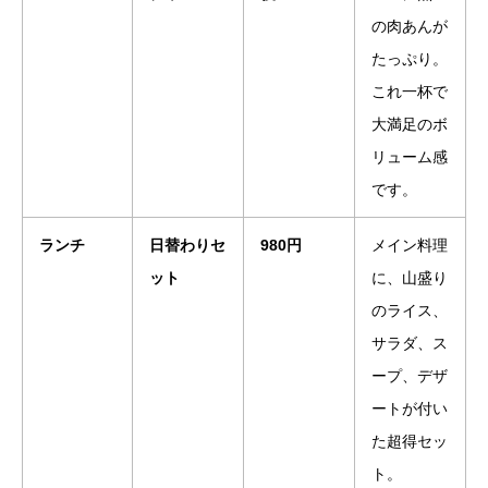
の肉あんが
たっぷり。
これ一杯で
大満足のボ
リューム感
です。
ランチ
日替わりセ
980円
メイン料理
ット
に、山盛り
のライス、
サラダ、ス
ープ、デザ
ートが付い
た超得セッ
ト。