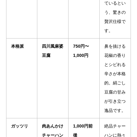
ているとい
う、驚きの
贅沢仕様で
す。
本格派
四川風麻婆
750円〜
鼻を抜ける
豆腐
1,000円
花椒の香り
とシビれる
辛さが本格
的。絹ごし
豆腐の甘み
が引き立つ
逸品です。
ガッツリ
肉あんかけ
1,000円前
絶品チャー
チャーハン
後
ハンに熱々