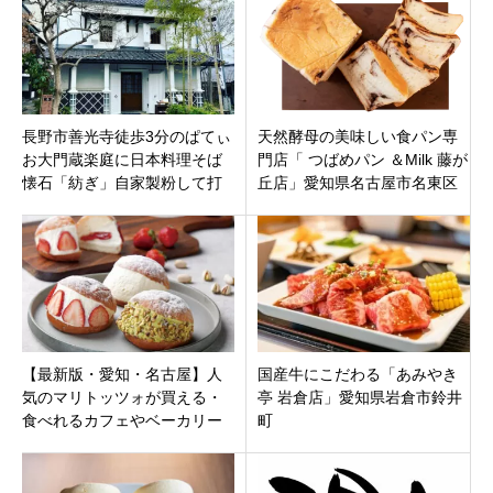
長野市善光寺徒歩3分のぱてぃ
天然酵母の美味しい食パン専
お大門蔵楽庭に日本料理そば
門店「 つばめパン ＆Milk 藤が
懐石「紡ぎ」自家製粉して打
丘店」愛知県名古屋市名東区
つ喉越しの良い十割そば有機
野菜を提供
【最新版・愛知・名古屋】人
国産牛にこだわる「あみやき
気のマリトッツォが買える・
亭 岩倉店」愛知県岩倉市鈴井
食べれるカフェやベーカリー
町
等お店15件！テイクアウト・
イートインも