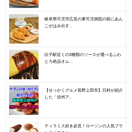
岐阜県可児市広見の東可児病院の前にあん
こがはみ出す...
白子駅近くの3種類のソースが選べるふわ
とろ絶品オム...
【せっかくグルメ長野上田市】日村が紹介
した「信州ア...
ティラミス好き必見！ローソンの人気ブラ