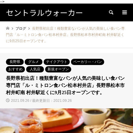
-->
セントラルウォーカー
検索
ブログ
長野県初出店！種類豊富なパンが人気の美味しい食パン専
門店「ル・ミトロン食パン松本村井店」長野県松本市村井町南 村井駅近く
に9月25日オープンです。
長野県
グルメ
テイクアウト
ベーカリ―・パン
おすすめ
人気店
新規オープン
長野県初出店！種類豊富なパンが人気の美味しい食パン
専門店「ル・ミトロン食パン松本村井店」長野県松本市
村井町南 村井駅近くに9月25日オープンです。
2021.09.26 / 最終更新日：2021.09.26