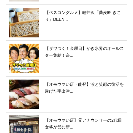
【ベスコングルメ】軽井沢「蕎麦匠 きこ
り」DEEN...
【ザワつく！金曜日】かき氷界のオールス
ター集結！奈...
【オモウマい店・能登】涙と笑顔の復活を
遂げた宇出津...
【オモウマい店】元アナウンサーの2代目
女将が営む新...