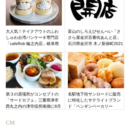
大人気！テイクアウトのふわ
富山のしろえびせんべい「さ
しゅわ台湾パンケーキ専門店
さら屋金沢百番街あんと店」
「cafeRob 輪之内店」岐阜県
石川県金沢市 木ノ新保町2021
安八郡輪之内町にオープン
年2月1日（月）オープン
第３の居場所がコンセプトの
名駅地下街サンロードに販売
「サードカフェ」三重県津市
に特化したサテライトブラン
西丸之内の津市役所南側に8月
ド「ペンギンベーカリー
8日オープンです。
Coco」国産小麦の人気のベー
カリーオープン！
CM