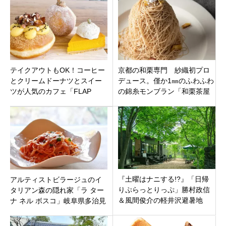
テイクアウトもOK！コーヒー
京都の和栗専門 紗織初プロ
とクリームドーナツとスイー
デュース。僅か1㎜のふわふわ
ツが人気のカフェ「FLAP
の錦糸モンブラン「和栗茶屋
COFFEE」松阪市大黒田町
眞津留～まつる～」名古屋市
中区大須3丁目
『土曜はナニする!?』「日帰
アルティストビラージュのイ
りぷらっとりっぷ」勝村政信
タリアン森の隠れ家「ラ ター
＆風間俊介の軽井沢避暑地
ナ ネル ボスコ」岐阜県多治見
旅！絶景と美食を満喫する夏
市小名田町4月29日オープンで
のモデルコース
す。