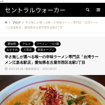
-->
セントラルウォーカー
検索
ブログ
辛さ無しが選べる唯一の辛味ラーメン専門店「台湾ラーメ
ン江楽名駅店」愛知県名古屋市西区名駅2丁目
愛知県
グルメ
ラーメン・つけ麺
おすすめ
人気店
新規オープン
辛さ無しが選べる唯一の辛味ラーメン専門店「台湾ラー
メン江楽名駅店」愛知県名古屋市西区名駅2丁目
2021.04.28 / 最終更新日：2022.06.07