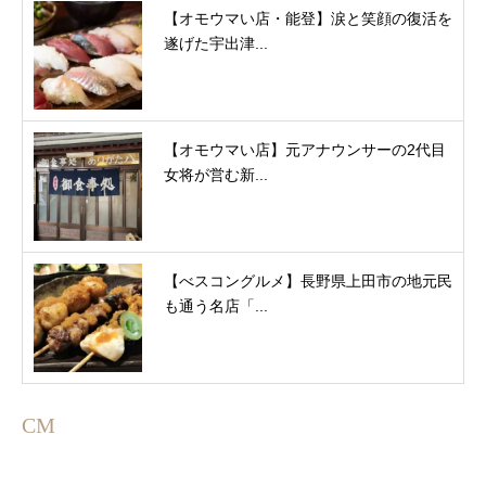
【オモウマい店・能登】涙と笑顔の復活を
遂げた宇出津...
【オモウマい店】元アナウンサーの2代目
女将が営む新...
【べスコングルメ】長野県上田市の地元民
も通う名店「...
CM