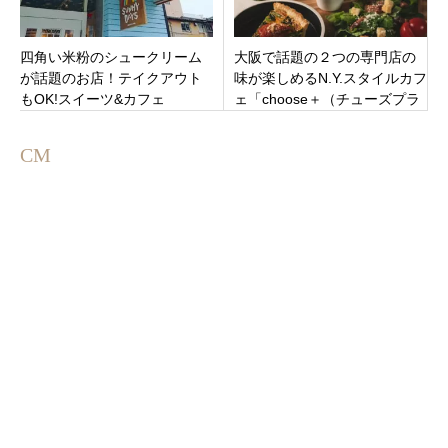
四角い米粉のシュークリーム
大阪で話題の２つの専門店の
が話題のお店！テイクアウト
味が楽しめるN.Y.スタイルカフ
もOK!スイーツ&カフェ
ェ「choose＋（チューズプラ
「SUNNYDAYS」新潟市中央
ス カフェ）」三重県四日市市
区新潟駅南口近くに4月18日オ
3月14日オープンです。
CM
ープン