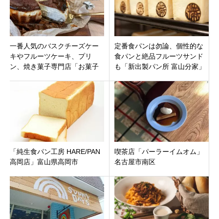
一番人気のバスクチーズケー
定番食パンは勿論、個性的な
キやフルーツケーキ、プリ
食パンと絶品フルーツサンド
ン、焼き菓子専門店「お菓子
も「新出製パン所 富山分家」
のじかん RUCIEN」三重県度
富山県富山市
会郡度会町 サニーロード
「純生食パン工房 HARE/PAN
喫茶店「パーラーイムオム」
高岡店」富山県高岡市
名古屋市南区