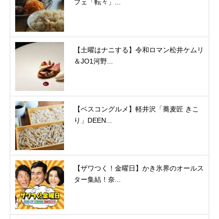
フェ「転々」...
【土曜はナニする】令和ロマン松井ケムリ
＆JO1河野...
【ベスコングルメ】軽井沢「蕎麦匠 きこ
り」DEEN...
【ザワつく！金曜日】かき氷界のオールス
ター集結！奈...