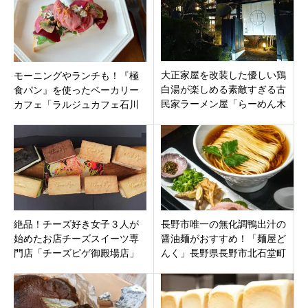
大正家屋を改装した優しい鶏
モーニングやランチも！『極
白湯が楽しめる素敵すぎる古
食パン』を使ったベーカリー
民家ラーメン屋「らーめん木
カフェ「ラルジュカフェ石川
精（こだま）」岐阜県多治見
橋」名古屋市瑞穂区上山町に
市弁天町11月28日プレオープ
オープン
ン
絶品！チーズ好き女子３人が
長野市唯一の無化調鴨出汁の
始めたお店チーズスイーツ専
醤油麺がおすすめ！「麺屋ど
門店「チーズピゲ御殿場店」
んく」長野県長野市北石堂町
静岡県御殿場市川島田
かるかやさんバス停のすぐ横2
階