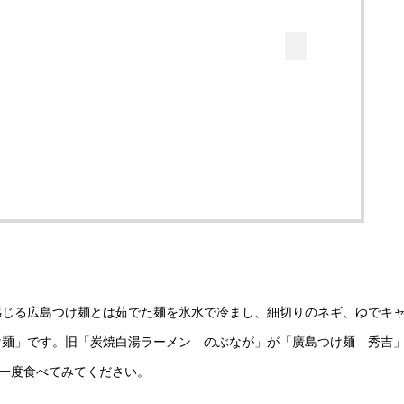
感じる広島つけ麺とは茹でた麺を氷水で冷まし、細切りのネギ、ゆでキ
け麺」です。旧「炭焼白湯ラーメン のぶなが」が「廣島つけ麺 秀吉
非一度食べてみてください。