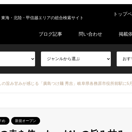
トップペ
東海・北陸・甲信越エリアの総合検索サイト
ブログ記事
問い合わせ
掲載
の旨み甘みが感じる「廣島つけ麺 秀吉」岐阜県各務原市役所前駅に5月
すめ
新規オープン