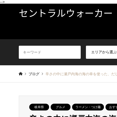
-->
セントラルウォーカー
ブログ
辛さの中に瀬戸内海の海の幸を使った、だし
岐阜県
グルメ
ラーメン・つけ麺
おす