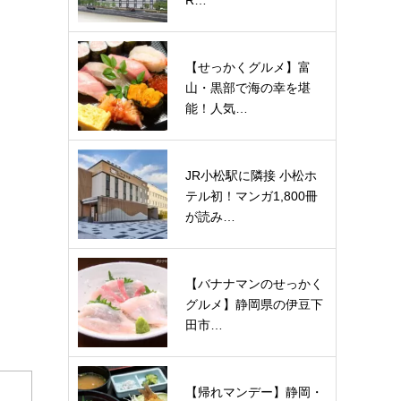
R…
【せっかくグルメ】富
山・黒部で海の幸を堪
能！人気…
JR小松駅に隣接 小松ホ
テル初！マンガ1,800冊
が読み…
【バナナマンのせっかく
グルメ】静岡県の伊豆下
田市…
【帰れマンデー】静岡・