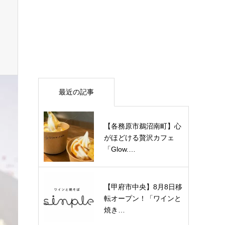
最近の記事
【各務原市鵜沼南町】心
がほどける贅沢カフェ
「Glow.…
【甲府市中央】8月8日移
転オープン！「ワインと
焼き…