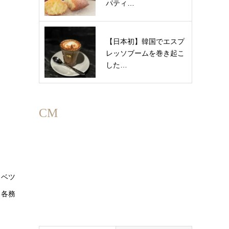
パティ…
【日本初】韓国でエスプ
レッソブームを巻き起こ
した…
CM
ャベツ
」各務