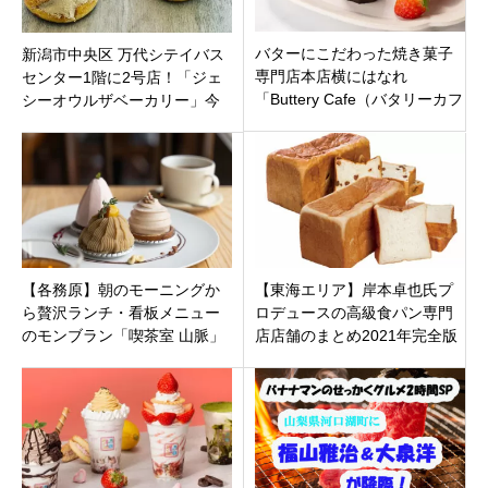
バターにこだわった焼き菓子
新潟市中央区 万代シテイバス
専門店本店横にはなれ
センター1階に2号店！「ジェ
「Buttery Cafe（バタリーカフ
シーオウルザベーカリー」今
ェ）」名古屋市西区名駅にオ
人気のマリトッツォも！
ープン
【各務原】朝のモーニングか
【東海エリア】岸本卓也氏プ
ら贅沢ランチ・看板メニュー
ロデュースの高級食パン専門
のモンブラン「喫茶室 山脈」
店店舗のまとめ2021年完全版
で味わう古民家ロマンと至高
愛知県・岐阜県・静岡県・三
のカフェタイム
重県