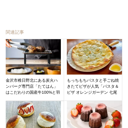
関連記事
金沢市稚日野北にある炭火ハ
もっちもちパスタと手ごね焼
ンバーグ専門店「たてはん」
きたてピザが人気「パスタ＆
はこだわりの国産牛100%と羽
ピザ オレンジガーデン 七尾
釜で炊いた絶品の白米がたま
店」石川県七尾市七尾南湾す
らない！
ぐ。