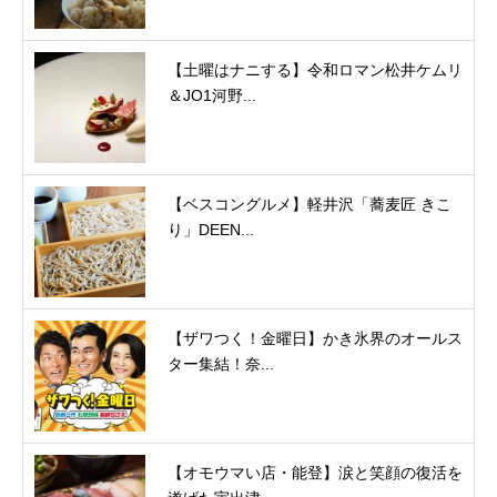
【土曜はナニする】令和ロマン松井ケムリ
＆JO1河野...
【ベスコングルメ】軽井沢「蕎麦匠 きこ
り」DEEN...
【ザワつく！金曜日】かき氷界のオールス
ター集結！奈...
【オモウマい店・能登】涙と笑顔の復活を