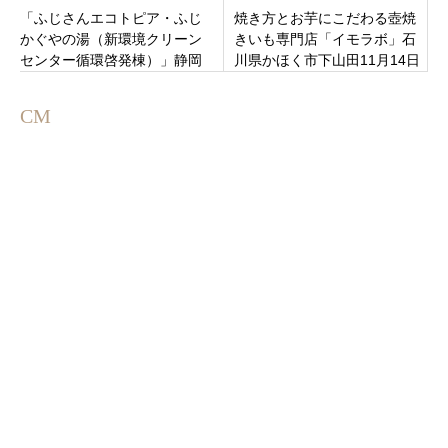
「ふじさんエコトピア・ふじ
焼き方とお芋にこだわる壺焼
かぐやの湯（新環境クリーン
きいも専門店「イモラボ」石
センター循環啓発棟）」静岡
川県かほく市下山田11月14日
県富士市
オープンです
CM