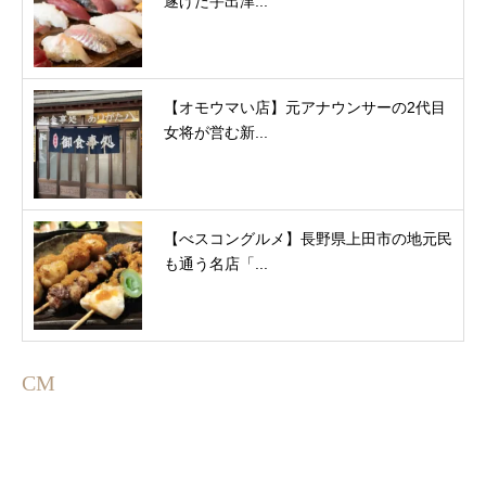
遂げた宇出津...
【オモウマい店】元アナウンサーの2代目
女将が営む新...
【べスコングルメ】長野県上田市の地元民
も通う名店「...
CM