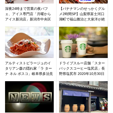
深夜24時まで営業の夜パフ
【バナナマンのせっかくグル
ェ、アイス専門店「月曜から
メ2時間SP】山梨県富士河口
アイス新潟店」新潟市中央区
湖町で福山雅治と大泉洋が絶
南出来島にオープン！
品グルメ探し！紹介のお店ま
とめ
アルティストビラージュのイ
ドライブスルー店舗「スター
タリアン森の隠れ家「ラ ター
バックスコーヒー塩尻店」長
ナ ネル ボスコ」岐阜県多治見
野県塩尻市 2020年10月30日
市小名田町4月29日オープンで
（金）オープン
す。