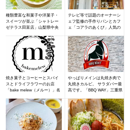
種類豊富な和菓子や洋菓子・
テレビ等で話題のオーナーシ
スイーツが並ぶ「シャトレー
ェフ監修の手作りパンとカフ
ゼテラス田富店」山梨県中央
ェ「コアラのあくび」人気の
市山之神にオープン！
キューブパンも！愛知県名古
屋市中村区
焼き菓子とコーヒーとスパイ
やっぱりメインは丸焼き肉で
スとドライフラワーのお店
丸焼きカルビ。 サラダバー最
「bake melew（メルー）」名
高です。「BBQ WAY」三重県
古屋市昭和区御器所駅7番出口
鈴鹿市
を出てすぐ 6月12日（土）オ
ープン