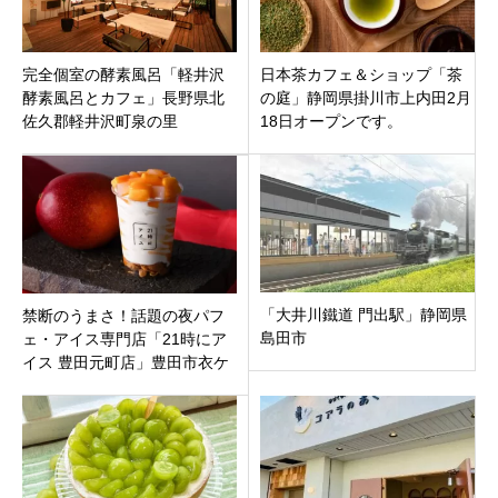
完全個室の酵素風呂「軽井沢
日本茶カフェ＆ショップ「茶
酵素風呂とカフェ」長野県北
の庭」静岡県掛川市上内田2月
佐久郡軽井沢町泉の里
18日オープンです。
「大井川鐵道 門出駅」静岡県
禁断のうまさ！話題の夜パフ
島田市
ェ・アイス専門店「21時にア
イス 豊田元町店」豊田市衣ケ
原の153号線沿いにオープン