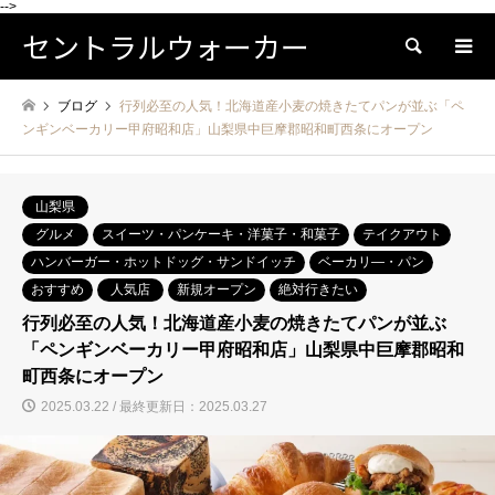
-->
セントラルウォーカー
検索
ブログ
行列必至の人気！北海道産小麦の焼きたてパンが並ぶ「ペ
ンギンベーカリー甲府昭和店」山梨県中巨摩郡昭和町西条にオープン
山梨県
グルメ
スイーツ・パンケーキ・洋菓子・和菓子
テイクアウト
ハンバーガー・ホットドッグ・サンドイッチ
ベーカリ―・パン
おすすめ
人気店
新規オープン
絶対行きたい
行列必至の人気！北海道産小麦の焼きたてパンが並ぶ
「ペンギンベーカリー甲府昭和店」山梨県中巨摩郡昭和
町西条にオープン
2025.03.22 / 最終更新日：2025.03.27