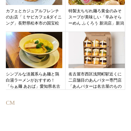
カフェとカジュアルフレンチ
特製太ちぢれ麺ろ黄金のみそ
のお店「ミヤビカフェ&ダイニ
スープが美味しい「辛みそら
ング」長野県松本市の国宝松
ーめん ふくろう 新潟店」新潟
本城すぐ近く
市中央区女池にオープン！
シンプルな淡麗系らあ麺と鶏
名古屋市西区浅間町駅近くに
白湯ラーメンがおすすめ！
二店舗目のあんバター専門店
「らぁ麺 あおば」愛知県名古
「あんバターは名古屋のもの
屋市熱田区
名古屋城店」がオープン。イ
ートインも
CM