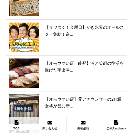
【ザワつく！金曜日】かき氷界のオールス
ター集結！奈...
【オモウマい店・能登】涙と笑顔の復活を
遂げた宇出津...
【オモウマい店】元アナウンサーの2代目
女将が営む新...
TOP
問い合わせ
掲載依頼
公式Facebook