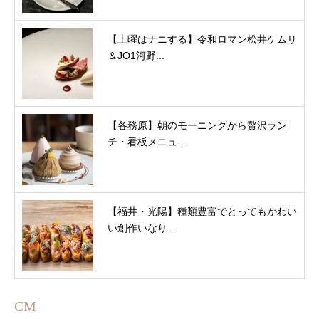
【土曜はナニする】令和ロマン松井ケムリ
＆JO1河野...
【各務原】朝のモーニングから贅沢ラン
チ・看板メニュ...
【福井・光陽】種類豊富でとってもかわい
い創作いなり...
CM