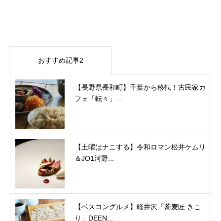
おすすめ記事2
【長野県長和町】千葉から移転！古民家カ
フェ「転々」...
【土曜はナニする】令和ロマン松井ケムリ
＆JO1河野...
【ベスコングルメ】軽井沢「蕎麦匠 きこ
り」DEEN...