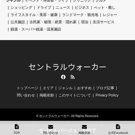
ジャンル
イベント・博覧会・ライブ
クリニック
グルメ
ショッピング
ドライブ
ニュース
ビジネス
ペット・癒し
ライフスタイル・美容・健康
ランドマーク・観光地
レジャー
公共施設
古民家・秘境・絶景・隠れ家
宿泊
生活サービス
銭湯・スーパー銭湯・温泉施設
セントラルウォーカー
Facebook
RSS
トップページ
エリア
ジャンル
おすすめ
ブログ記事
問い合わせ
掲載依頼
このサイトについて
Privacy Policy
©
セントラルウォーカー
. All Rights Reserved.
モバイルバージョンを終了
TOP
問い合わせ
掲載依頼
公式Facebook