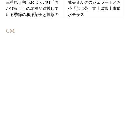
三重県伊勢市おはらい町「お
能登ミルクのジェラートとお
かげ横丁」の赤福が運営して
茶「点点茶」富山県富山市環
いる季節の和洋菓子と抹茶の
水テラス
喫茶店「五十鈴茶屋」
CM