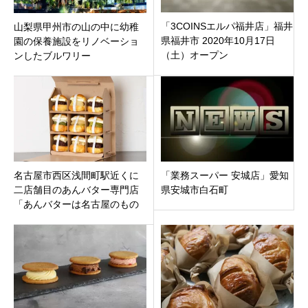
「3COINSエルパ福井店」福井
山梨県甲州市の山の中に幼稚
県福井市 2020年10月17日
園の保養施設をリノベーショ
（土）オープン
ンしたブルワリー
「98BEERs」宿泊施設もあ
り！9月23日オープン
名古屋市西区浅間町駅近くに
「業務スーパー 安城店」愛知
二店舗目のあんバター専門店
県安城市白石町
「あんバターは名古屋のもの
名古屋城店」がオープン。イ
ートインも