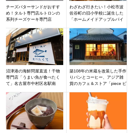
チーズバターサンドがおすす
わざわざ行きたい！小松市波
め！タルト専門店ルトロンの
佐谷町の旧小学校に誕生した
系列チーズケーキ専門店
「ホームメイドアップルパイ
「RAKUTO cheesecake
miy」と「チャブ ハサダニ」
craft」津市南中央に日オープ
徹底リサーチ
ン
沼津港の海鮮問屋直送！干物
築108年の米蔵を改装した手作
専門店「うまい魚が食べたく
りパンとコーヒー、アジア雑
て」名古屋市中村区名駅南
貨のカフェ＆ストア「piece ピ
ース」三重県松阪市本町