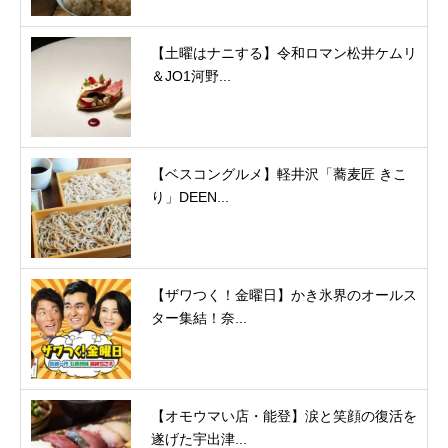
【土曜はナニする】令和ロマン松井ケムリ
＆JO1河野...
【ベスコングルメ】軽井沢「蕎麦匠 きこ
り」DEEN...
【ザワつく！金曜日】かき氷界のオールス
ター集結！奈...
【オモウマい店・能登】涙と笑顔の復活を
遂げた宇出津...