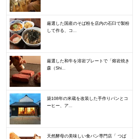
厳選した国産のそば粉を店内の石臼で製粉
して作る、コ...
厳選した和牛を溶岩プレートで「熔岩焼き
森（Shi...
築108年の米蔵を改装した手作りパンとコ
ーヒー、ア...
天然酵母の美味しい食パン専門店「 つば