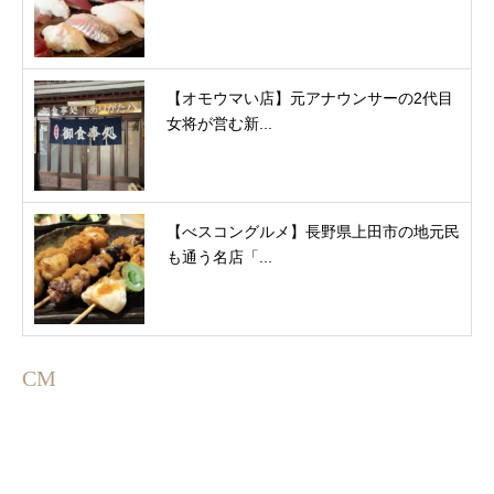
【オモウマい店】元アナウンサーの2代目
女将が営む新...
【べスコングルメ】長野県上田市の地元民
も通う名店「...
CM