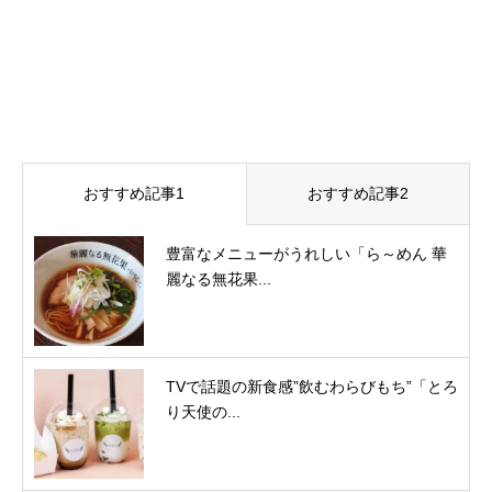
おすすめ記事1
おすすめ記事2
豊富なメニューがうれしい「ら～めん 華
麗なる無花果...
TVで話題の新食感”飲むわらびもち”「とろ
り天使の...