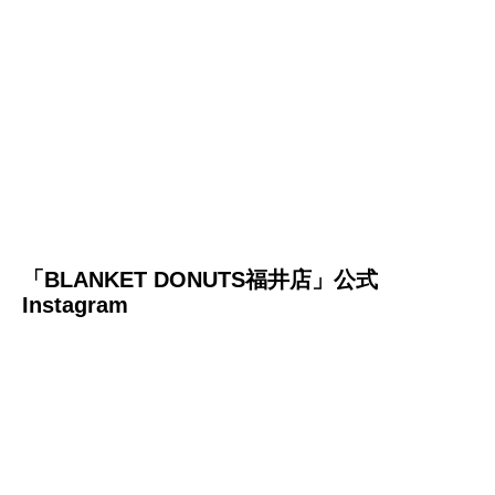
「BLANKET DONUTS
福井店
」公式
Instagram