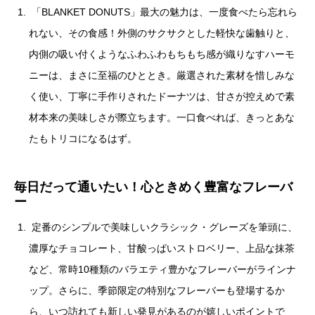
「BLANKET DONUTS」最大の魅力は、一度食べたら忘れら
れない、その食感！外側のサクサクとした軽快な歯触りと、
内側の吸い付くようなふわふわもちもち感が織りなすハーモ
ニーは、まさに至福のひととき。厳選された素材を惜しみな
く使い、丁寧に手作りされたドーナツは、甘さが控えめで素
材本来の美味しさが際立ちます。一口食べれば、きっとあな
たもトリコになるはず。
毎日だって通いたい！心ときめく豊富なフレーバ
ー
定番のシンプルで美味しいクラシック・グレーズを筆頭に、
濃厚なチョコレート、甘酸っぱいストロベリー、上品な抹茶
など、常時10種類のバラエティ豊かなフレーバーがラインナ
ップ。さらに、季節限定の特別なフレーバーも登場するか
ら、いつ訪れても新しい発見があるのが嬉しいポイントで