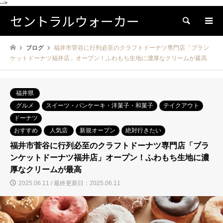
-->
セントラルウォーカー
検索
ブログ
福井市菅谷に行列必至のクラフトドーナツ専門店「ブラン
ケットドーナツ福井店」オープン！ふわもち生地に濃厚なクリームが最高
福井県
グルメ
スイーツ・パンケーキ・洋菓子・和菓子
テイクアウト
ドーナツ
おすすめ
人気店
新規オープン
絶対行きたい
福井市菅谷に行列必至のクラフトドーナツ専門店「ブラ
ンケットドーナツ福井店」オープン！ふわもち生地に濃
厚なクリームが最高
2025.06.11 / 最終更新日：2025.06.11