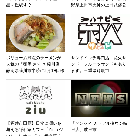
星ヶ丘駅すぐ
野県上田市天神の上田城跡公
園すぐに9月10日オープン
ボリューム満点のラーメンが
サンドイッチ専門店「花火サ
人気の「麺屋 さすけ 菊川店」
ンド」フルーツサンドもあり
静岡県菊川市半済に3月19日移
ます。三重県鈴鹿市
転オープン
【福井市田原】日常に潤いを
「ベンケイ カラフルタウン岐
与える隠れ家カフェ「Ziu（ジ
阜店」岐阜市
ウ）」にオープン。焼き菓子