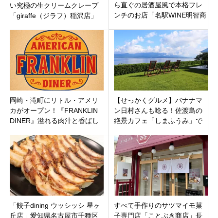
ら直ぐの居酒屋風で本格フレ
い究極の生クリームクレープ
ンチのお店「名駅WINE明智商
「giraffe（ジラフ）稲沢店」
店」デザートもイケてます！
稲沢市松下町
岡崎・滝町にリトル・アメリ
【せっかくグルメ】バナナマ
カがオープン！『FRANKLIN
ン日村さんも唸る！佐渡島の
DINER』溢れる肉汁と香ばし
絶景カフェ「しまふうみ」で
いバンズの本格ハンバーガー
味わう、噂の“甘塩っぱサン
ド”とは？
「餃子dining ウッシッシ 星ヶ
すべて手作りのサツマイモ菓
丘店」愛知県名古屋市千種区
子専門店「ことぶき商店」長