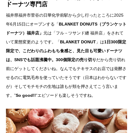
ドーナツ専門店
福井県福井市菅谷の日華化学前駅から少し行ったところに2025
年6月15日にオープンする「
BLANKET DONUTS（ブランケット
ドーナツ）福井店」
元は「フル－ツサンド纏 福井店」をされて
いて業態変更のようです。「
BLANKET DONUT
」は
1日300限定
限定で、こだわりのふわもち食感と、見た目も可愛いドーナツ
は、SNSでも話題沸騰中。300個限定の売り切り
だから売り切れ
前にゲットしてくださいね。なんでもテキサスのお店では発酵さ
せるのに電気毛布を使っていたそうです（日本はわからないです
が）そしてモチモチの生地は誰もが頬を押さえてこう言いま
す。”
So good!!
“エピソードも楽しそうですね。