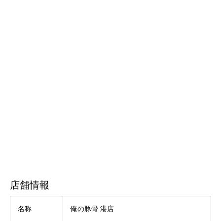
早い者勝ちです㊗️
pic.twitter.com/npSgxXfFZa
— 俺の豚骨 港店 (@oreno_tonkotu)
November 18,
2021
店舗情報
名称
俺の豚骨 港店