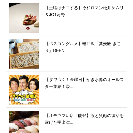
【土曜はナニする】令和ロマン松井ケムリ
＆JO1河野...
【ベスコングルメ】軽井沢「蕎麦匠 きこ
り」DEEN...
【ザワつく！金曜日】かき氷界のオールス
ター集結！奈...
【オモウマい店・能登】涙と笑顔の復活を
遂げた宇出津...