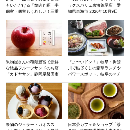
もいただける「焼肉丸福」半
ックスバリュ東海荒尾店」愛
個室・個室もうれしい！三重
知県東海市 2020年10月9日
県名張市蔵持町里にオープン
（水）オープン
果物屋さんの種類豊富で新鮮
『よ〜いドン！』岐阜・揖斐
な絶品フルーツサンドのお店
川で鮎尽くしの豪華ランチや
「カドヤサン」静岡県磐田市
パワースポット、岐阜のマチ
城之崎
ュピチュと呼ばれる絶景、飛
騨牛ステーキ
果物のジェラートガオスス
日本茶カフェ＆ショップ「茶