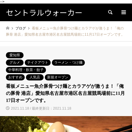
-->
セントラルウォーカー
検索
ブログ
看板メニュー魚介豚骨つけ麺とカラアゲが激うま！「俺の
豚骨 港店」愛知県名古屋市港区名古屋競馬場前に11月17日オープンです。
愛知県
グルメ
テイクアウト
ラーメン・つけ麺
中華料理・飲茶・餃子
おすすめ
人気店
新規オープン
看板メニュー魚介豚骨つけ麺とカラアゲが激うま！「俺
の豚骨 港店」愛知県名古屋市港区名古屋競馬場前に11月
17日オープンです。
2021.11.18 / 最終更新日：2021.11.18