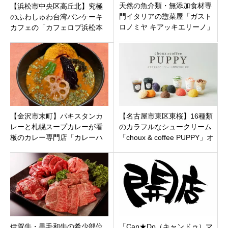
天然の魚介類・無添加食材専
【浜松市中央区高丘北】究極
門イタリアの惣菜屋「ガスト
のふわしゅわ台湾パンケーキ
ロノミヤ キアッキエリーノ」
カフェの「カフェロブ浜松本
新潟県新潟市北区柳原に9月28
店」がオープン！絶望のスー
日（火）オープン
プスパゲッティも
【金沢市末町】パキスタンカ
【名古屋市東区東桜】16種類
レーと札幌スープカレーが看
のカラフルなシュークリーム
板のカレー専門店「カレーハ
「choux & coffee PUPPY」オ
ウス やまねこ亭」が自店舗オ
ープン！手土産の新定番!
ープン！
伊賀牛・黒毛和牛の希少部位
「Can★Do（キャンドゥ）マ