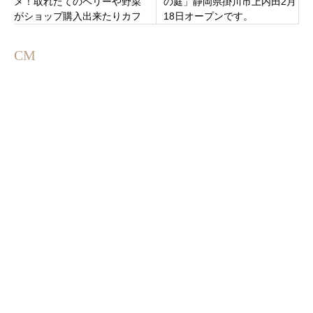
メ！取れたてのベリーや野菜
の庭」静岡県掛川市上内田2月
がショップ購入出来たりカフ
18日オープンです。
ェでカフェで頂ける「イデ
カ」三重県名張市井出
CM