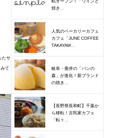
転オープン！「ワインと
焼き…
人気のベーカリーカフェ
カフェ「JUNE COFFEE
TAKAYAM…
ったサ
てみて
岐阜・垂井の「パンの
森」が進化！新ブランド
の焼き…
【長野県長和町】千葉か
ら移転！古民家カフェ
「転々…