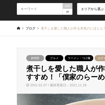
and
エリアから選ぶ
or
ブログ
煮干しを愛した職人が作る本気のにぼとん
静岡県
グルメ
ラーメン・つけ麺
おす
煮干しを愛した職人が
すすめ！「僕家のらーめ
2021.01.07 / 最終更新日：2021.11.18