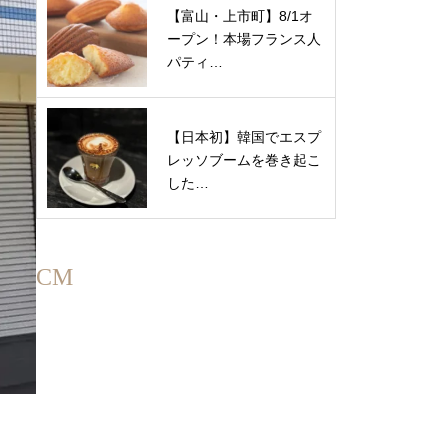
【富山・上市町】8/1オ
ープン！本場フランス人
パティ…
【日本初】韓国でエスプ
レッソブームを巻き起こ
した…
CM