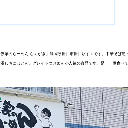
僕家のらーめん らくがき」静岡県掛川市掛川駅すぐです。中華そば違
な濁しおにぼとん、グレイトつけめんが人気の逸品です。是非一度食べ