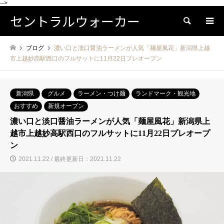
-->
セントラルウォーカー
検索
ブログ
濃い口と淡口醤油ラーメンが人気「麺屋風花」新潟県上越
市上越妙高駅西口のフルサットに11月22日プレオープン
新潟県
グルメ
ラーメン・つけ麺
ランドマーク・観光地
おすすめ
新規オープン
濃い口と淡口醤油ラーメンが人気「麺屋風花」新潟県上
越市上越妙高駅西口のフルサットに11月22日プレオープ
ン
2021.11.22 / 最終更新日：2021.11.22