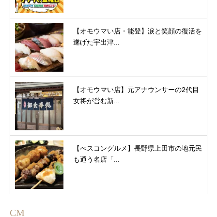
【オモウマい店・能登】涙と笑顔の復活を
遂げた宇出津...
【オモウマい店】元アナウンサーの2代目
女将が営む新...
【べスコングルメ】長野県上田市の地元民
も通う名店「...
CM