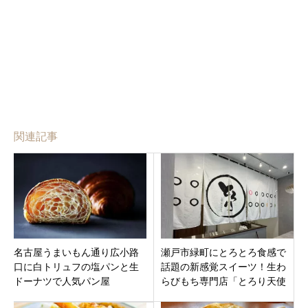
関連記事
名古屋うまいもん通り広小路
瀬戸市緑町にとろとろ食感で
口に白トリュフの塩パンと生
話題の新感覚スイーツ！生わ
ドーナツで人気パン屋
らびもち専門店「とろり天使
「TRUFFLE mini JR名古屋駅
のわらびもち 瀬戸店」10月21