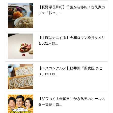
【長野県長和町】千葉から移転！古民家カ
フェ「転々」...
【土曜はナニする】令和ロマン松井ケムリ
＆JO1河野...
【ベスコングルメ】軽井沢「蕎麦匠 きこ
り」DEEN...
【ザワつく！金曜日】かき氷界のオールス
ター集結！奈...