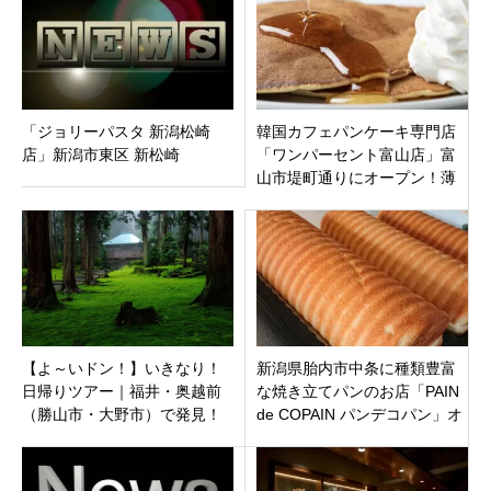
「ジョリーパスタ 新潟松崎
韓国カフェパンケーキ専門店
店」新潟市東区 新松崎
「ワンパーセント富山店」富
山市堤町通りにオープン！薄
い生地でモチッとした食感！
【よ～いドン！】いきなり！
新潟県胎内市中条に種類豊富
日帰りツアー｜福井・奥越前
な焼き立てパンのお店「PAIN
（勝山市・大野市）で発見！
de COPAIN パンデコパン」オ
苔の絶景と新旧ご当地グルメ
ープン」です。
を巡る日帰り旅