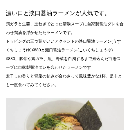
濃い口と淡口醤油ラーメンが人気です。
鶏ガラと生姜、玉ねぎでとった清湯スープに自家製醤油ダレを合
わせ鶏油を浮かせたたラーメンです。
トッピングの三つ葉がいいアクセントの淡口醤油ラーメン(うす
くちしょうゆ)¥880と濃口醤油ラーメン(こいくちしょうゆ)
¥880。豚骨や鶏ガラ、魚、野菜を白濁するまで煮込んだ白湯ス
ープに自家製醤油ダレを合わせたラーメンです
煮干しの香りと背脂の甘みが合わさって風味豊かな1杯。是非と
も一度食べてみてください。