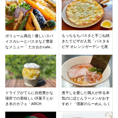
店」がオープン！
日オープン
もっちもちパスタと手ごね焼
ボリューム満点！優しいスパ
きたてピザが人気「パスタ＆
イスカレーとパスタなど豊富
ピザ オレンジガーデン 七尾
なメニュー「 たかおかcafe」
店」石川県七尾市七尾南湾す
愛知県名古屋市東区
ぐ。
ドライブがてらに自然豊かな
煮干しを愛した職人が作る本
場所での美味しい洋菓子とか
気のにぼとんラーメンがおす
き氷のカフェ「ARCH
すめ！「僕家のらーめん らく
SHORENJI」三重県名張市青
がき」静岡県掛川市
蓮寺