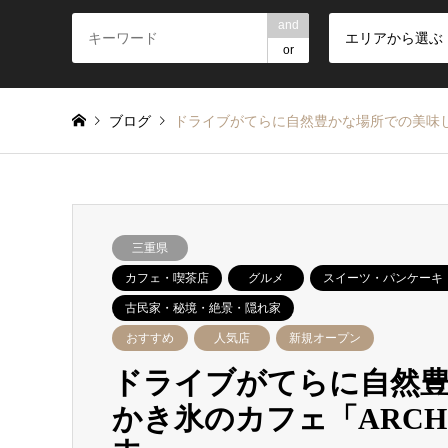
and
エリアから選ぶ
or
ブログ
ドライブがてらに自然豊かな場所での美味しい
三重県
カフェ・喫茶店
グルメ
スイーツ・パンケーキ
古民家・秘境・絶景・隠れ家
おすすめ
人気店
新規オープン
ドライブがてらに自然
かき氷のカフェ「ARCH 