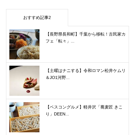
おすすめ記事2
【長野県長和町】千葉から移転！古民家カ
フェ「転々」...
【土曜はナニする】令和ロマン松井ケムリ
＆JO1河野...
【ベスコングルメ】軽井沢「蕎麦匠 きこ
り」DEEN...