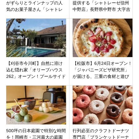
がずらりとラインナップの人
提供する「シャトレーゼ信州
気のお菓子屋さん「シャトレ
中野店」長野県中野市 大字吉
ーゼ 豊橋牧野店」愛知県豊橋
田2021年7月30日（金）オー
市
プン
【刈谷市今川町】自然に溶け
【松阪市】6月24日オープン！
込む隠れ家「オリーブハウス
「ジャパニーズピザ研究所」
262」オープン！プールサイド
が届ける、三重の食材と遊び
テラスで過ごす非日常リゾー
心が詰まった唯一無二の石窯
トカフェ
ピザ
500坪の日本庭園で特別な時間
行列必至のクラフトドーナツ
を！岡崎市・三河最大の庭園
専門店「ブランケットドーナ