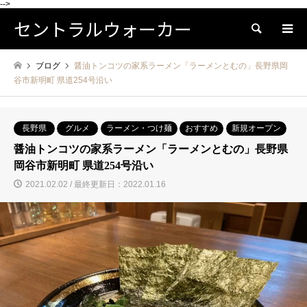
-->
セントラルウォーカー
検索
ブログ
醤油トンコツの家系ラーメン「ラーメンとむの」長野県岡
谷市新明町 県道254号沿い
長野県
グルメ
ラーメン・つけ麺
おすすめ
新規オープン
醤油トンコツの家系ラーメン「ラーメンとむの」長野県
岡谷市新明町 県道254号沿い
2021.02.02 / 最終更新日：2022.01.16