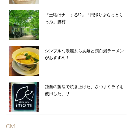
『土曜はナニする!?』「日帰りぷらっとり
っぷ」勝村...
シンプルな淡麗系らあ麺と鶏白湯ラーメン
がおすすめ！...
独自の製法で焼き上げた、さつまミライを
使用した、サ...
CM