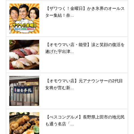
【ザワつく！金曜日】かき氷界のオールス
ター集結！奈...
【オモウマい店・能登】涙と笑顔の復活を
遂げた宇出津...
【オモウマい店】元アナウンサーの2代目
女将が営む新...
【べスコングルメ】長野県上田市の地元民
も通う名店「...