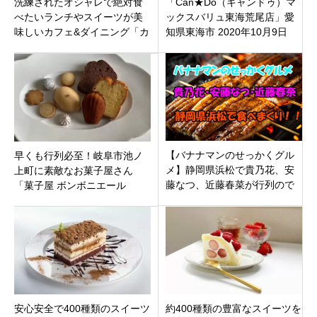
洗練されたオシャレで絶対食
「Can★Do（キャンドゥ）マ
べたいランチやスイーツが美
ックスバリュ東海荒尾店」愛
味しいカフェ&ダイニング「カ
知県東海市 2020年10月9日
プリス.エイチ」富山県中新川
（水）オープン
郡上市町に
【バナナマンのせっかくグル
早くも行列必至！岐阜市池ノ
メ】静岡県浜松で貴乃花、安
上町に素敵なお菓子屋さん
藤なつ、近藤春菜が行列ので
「菓子屋 ボンボニエール
きる極上うなぎ、極厚ポーク
（bonbonniere）」がオープン
カツを食べまくり
しました。
安心安全で400種類のスイーツ
約400種類の豊富なスイーツを