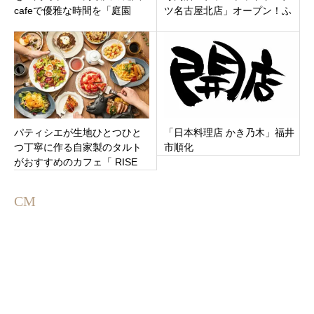
cafeで優雅な時間を「庭園
ツ名古屋北店」オープン！ふ
noue」愛知県額田郡
わもち生地に濃厚クリームが
最高
パティシエが生地ひとつひと
「日本料理店 かき乃木」福井
つ丁寧に作る自家製のタルト
市順化
がおすすめのカフェ「 RISE
ON CAFE」大垣市中ノ江にオ
ープン
CM