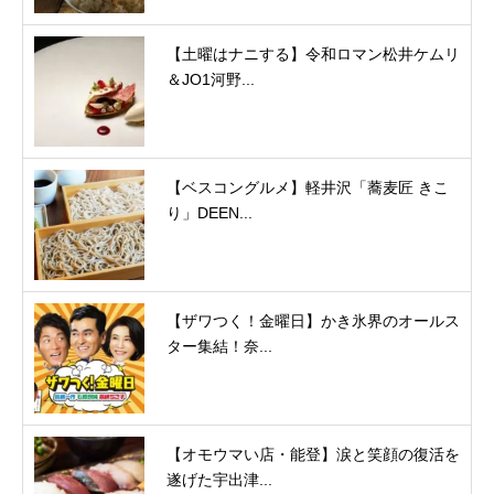
【土曜はナニする】令和ロマン松井ケムリ
＆JO1河野...
【ベスコングルメ】軽井沢「蕎麦匠 きこ
り」DEEN...
【ザワつく！金曜日】かき氷界のオールス
ター集結！奈...
【オモウマい店・能登】涙と笑顔の復活を
遂げた宇出津...