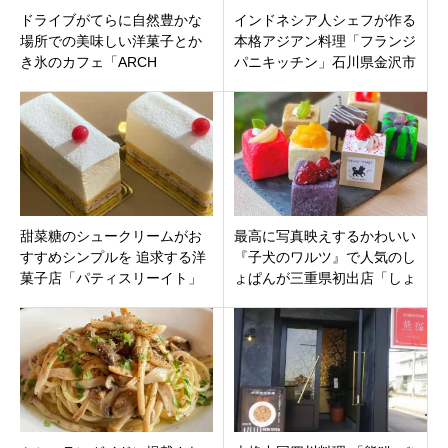
ドライブがてらに自然豊かな
インドネシア人シェフが作る
場所での美味しい洋菓子とか
本格アジアン料理「フランジ
き氷のカフェ「ARCH
パニキッチン」石川県金沢市
SHORENJI」三重県名張市青
蓮寺
甜菜糖のシュークリームがお
最高に写真映えするかわいい
すすめシンプルを 追求する洋
『子犬のワルツ』で人気のし
菓子店「パティスリーイト」
ょぱんが三重県初出店「しょ
富山県滑川市沖田新にオープ
ぱん和流津」津市渋見町
ン