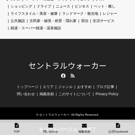
ショッピング
ドライブ
ニュース
ビジネス
ペット・癒し
ライフスタイル・美容・健康
ランドマーク・観光地
レジャー
公共施設
古民家・秘境・絶景・隠れ家
宿泊
生活サービス
銭湯・スーパー銭湯・温泉施設
セントラルウォーカー
Facebook
RSS
トップページ
エリア
ジャンル
おすすめ
ブログ記事
問い合わせ
掲載依頼
このサイトについて
Privacy Policy
©
セントラルウォーカー
. All Rights Reserved.
モバイルバージョンを終了
TOP
問い合わせ
掲載依頼
公式Facebook