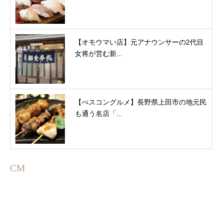
【オモウマい店】元アナウンサーの2代目
女将が営む新...
【べスコングルメ】長野県上田市の地元民
も通う名店「...
CM