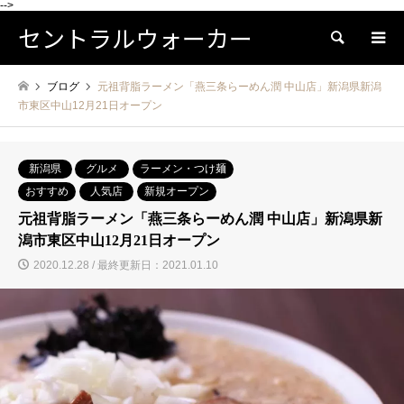
-->
セントラルウォーカー
検索
ブログ
元祖背脂ラーメン「燕三条らーめん潤 中山店」新潟県新潟
市東区中山12月21日オープン
新潟県
グルメ
ラーメン・つけ麺
おすすめ
人気店
新規オープン
元祖背脂ラーメン「燕三条らーめん潤 中山店」新潟県新
潟市東区中山12月21日オープン
2020.12.28 / 最終更新日：2021.01.10