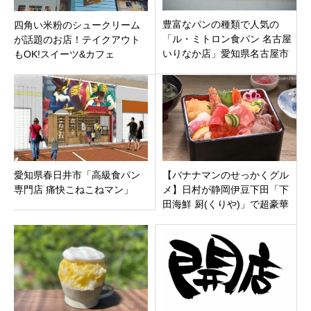
豊富なパンの種類で人気の
四角い米粉のシュークリーム
「ル・ミトロン食パン 名古屋
が話題のお店！テイクアウト
いりなか店」愛知県名古屋市
もOK!スイーツ&カフェ
昭和区 2021年2月19日（金）
「SUNNYDAYS」新潟市中央
オープン
区新潟駅南口近くに4月18日オ
ープン
愛知県春日井市「高級食パン
【バナナマンのせっかくグル
専門店 痛快こねこねマン」
メ】日村が静岡伊豆下田「下
田海鮮 厨(くりや)」で超豪華
海鮮丼＆下田名産！金目鯛の
握り寿司