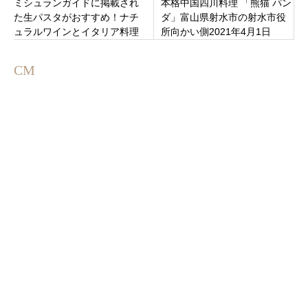
ミシュランガイドに掲載され
本格中国四川料理 「熊猫 パン
た生パスタがおすすめ！ナチ
ダ」富山県射水市の射水市役
ュラルワインとイタリア料理
所向かい側2021年4月1日
のお店「9Nove（ノーヴ
（木）オープン
ェ）」金沢市香林坊
CM