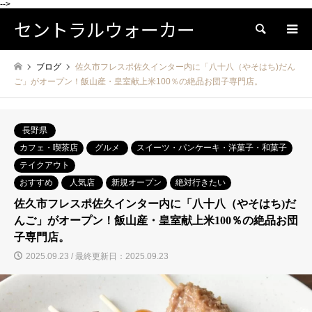
-->
セントラルウォーカー
検索
ブログ
佐久市フレスポ佐久インター内に「八十八（やそはち)だん
ご」がオープン！飯山産・皇室献上米100％の絶品お団子専門店。
長野県
カフェ・喫茶店
グルメ
スイーツ・パンケーキ・洋菓子・和菓子
テイクアウト
おすすめ
人気店
新規オープン
絶対行きたい
佐久市フレスポ佐久インター内に「八十八（やそはち)だ
んご」がオープン！飯山産・皇室献上米100％の絶品お団
子専門店。
2025.09.23 / 最終更新日：2025.09.23