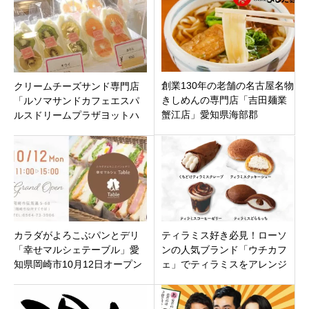
創業130年の老舗の名古屋名物
クリームチーズサンド専門店
きしめんの専門店「吉田麺業
「ルソマサンドカフェエスパ
蟹江店」愛知県海部郡
ルスドリームプラザヨットハ
ーバー店」静岡市清水区
カラダがよろこぶパンとデリ
ティラミス好き必見！ローソ
「幸せマルシェテーブル」愛
ンの人気ブランド「ウチカフ
知県岡崎市10月12日オープン
ェ」でティラミスをアレンジ
した全4品のオリジナルスイー
ツが発売！