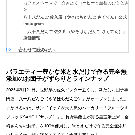
カフェスペースで、挽きたてコーヒーと至福のひととき
を
八十八だんご 佐久店（やそはちだんご さくてん）公式
Instagram
「八十八だんご 佐久店（やそはちだんご さくてん）」
店舗情報
合わせて読みたい
バラエティー豊かな米と水だけで作る完全無
添加のお団子がずらりとラインナップ
2025年9月21日、長野県の佐久インター近くに、新たなお団子専
門店「
八十八だんご（やそはちだんご）
」がオープンしました。
手がけるのは、サンドイッチが大人気のベーカリー「フルーツ＆
ブレッドSANCH (サンチ）」。長野県飯山が誇る皇室献上米「金
崎さんちのお米」を100%使用し、米と水だけで作る完全無添加
のお団子は、驚くほどのモチモチ食感が楽しめます。