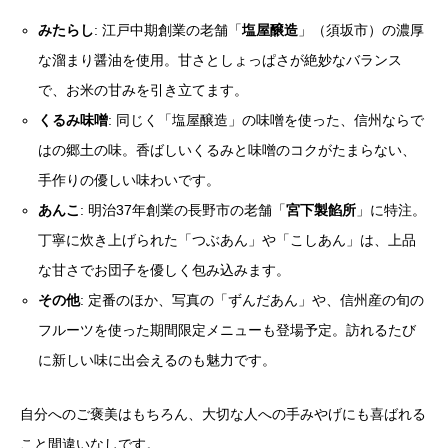
みたらし
: 江戸中期創業の老舗「
塩屋醸造
」（須坂市）の濃厚
な溜まり醤油を使用。甘さとしょっぱさが絶妙なバランス
で、お米の甘みを引き立てます。
くるみ味噌
: 同じく「塩屋醸造」の味噌を使った、信州ならで
はの郷土の味。香ばしいくるみと味噌のコクがたまらない、
手作りの優しい味わいです。
あんこ
: 明治37年創業の長野市の老舗「
宮下製餡所
」に特注。
丁寧に炊き上げられた「つぶあん」や「こしあん」は、上品
な甘さでお団子を優しく包み込みます。
その他
: 定番のほか、写真の「ずんだあん」や、信州産の旬の
フルーツを使った期間限定メニューも登場予定。訪れるたび
に新しい味に出会えるのも魅力です。
自分へのご褒美はもちろん、大切な人への手みやげにも喜ばれる
こと間違いなしです。