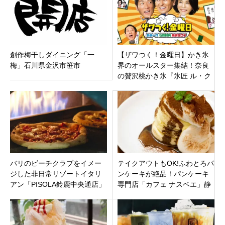
創作梅干しダイニング「一
【ザワつく！金曜日】かき氷
梅」石川県金沢市笹市
界のオールスター集結！奈良
の贅沢桃かき氷『氷匠 ル・ク
レール』＆岐阜の究極の紅茶
ミルク『赤鰐』
バリのビーチクラブをイメー
テイクアウトもOK!ふわとろパ
ジした非日常リゾートイタリ
ンケーキが絶品！パンケーキ
アン「PISOLA鈴鹿中央通店」
専門店「カフェ ナスベエ」静
三重県鈴鹿市三日市町にオー
岡市清水区
プン