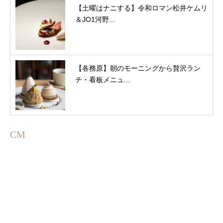
【土曜はナニする】令和ロマン松井ケムリ
＆JO1河野...
【各務原】朝のモーニングから贅沢ラン
チ・看板メニュ...
CM