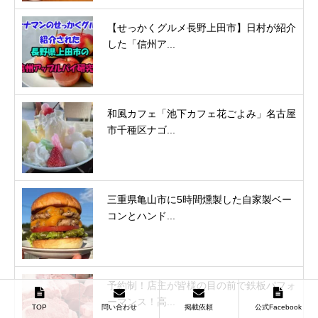
【せっかくグルメ長野上田市】日村が紹介
した「信州ア...
和風カフェ「池下カフェ花ごよみ」名古屋
市千種区ナゴ...
三重県亀山市に5時間燻製した自家製ベー
コンとハンド...
予約制！店主が皆様の目の前で鉄板パフォ
ーマンス！高...
TOP
問い合わせ
掲載依頼
公式Facebook