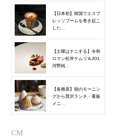
【日本初】韓国でエスプ
レッソブームを巻き起こ
した…
【土曜はナニする】令和
ロマン松井ケムリ＆JO1
河野純…
【各務原】朝のモーニン
グから贅沢ランチ・看板
メニ…
CM