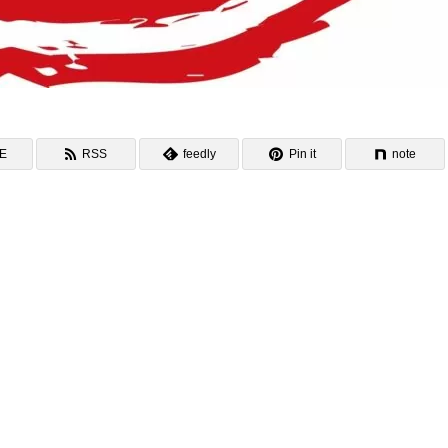
NE
RSS
feedly
Pin it
note