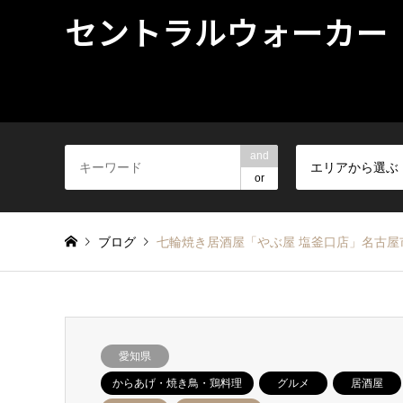
セントラルウォーカー
and
エリアから選ぶ
or
ブログ
七輪焼き居酒屋「やぶ屋 塩釜口店」名古屋
愛知県
からあげ・焼き鳥・鶏料理
グルメ
居酒屋