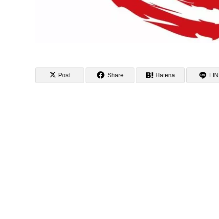
Post
Share
Hatena
LI