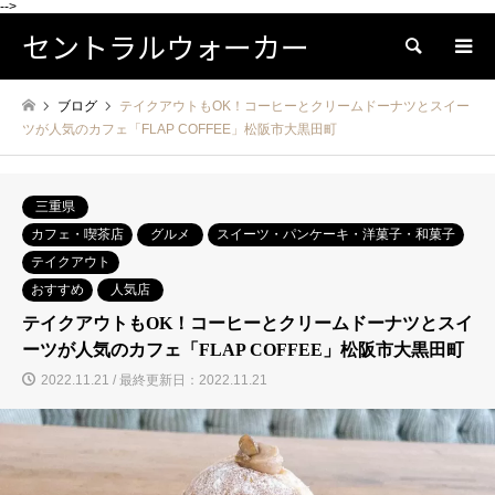
-->
セントラルウォーカー
検索
ブログ
テイクアウトもOK！コーヒーとクリームドーナツとスイー
ツが人気のカフェ「FLAP COFFEE」松阪市大黒田町
三重県
カフェ・喫茶店
グルメ
スイーツ・パンケーキ・洋菓子・和菓子
テイクアウト
おすすめ
人気店
テイクアウトもOK！コーヒーとクリームドーナツとスイ
ーツが人気のカフェ「FLAP COFFEE」松阪市大黒田町
2022.11.21 / 最終更新日：2022.11.21