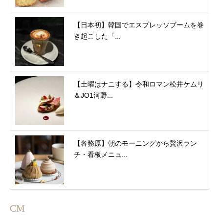
【日本初】韓国でエスプレッソブームを巻
き起こした「...
【土曜はナニする】令和ロマン松井ケムリ
＆JO1河野...
【各務原】朝のモーニングから贅沢ラン
チ・看板メニュ...
CM