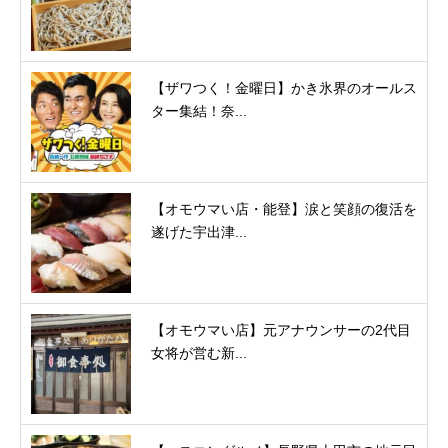
【ザワつく！金曜日】かき氷界のオールス
ター集結！奈...
【オモウマい店・能登】涙と笑顔の復活を
遂げた宇出津...
【オモウマい店】元アナウンサーの2代目
女将が営む新...