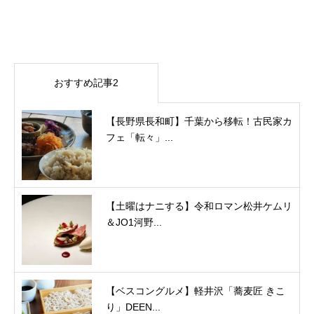
おすすめ記事2
【長野県長和町】千葉から移転！古民家カ
フェ「転々」...
【土曜はナニする】令和ロマン松井ケムリ
＆JO1河野...
【ベスコングルメ】軽井沢「蕎麦匠 きこ
り」DEEN...