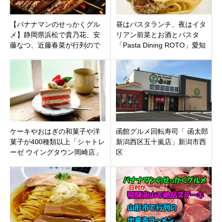
【バナナマンのせっかくグル
昼はパスタランチ、夜はイタ
メ】静岡県浜松で貴乃花、安
リアン前菜とお酒とパスタ
藤なつ、近藤春菜が行列ので
「Pasta Dining ROTO」愛知
きる極上うなぎ、極厚ポーク
県名古屋市港区に7月20日オー
カツを食べまくり
プン
ケーキやおはぎの和菓子や洋
函館グルメ回転寿司「 函太郎
菓子が400種類以上「シャトレ
新潟西区五十嵐店」新潟市西
ーゼ ウイングタウン岡崎店」
区
愛知県岡崎市羽根町にオープ
ン！