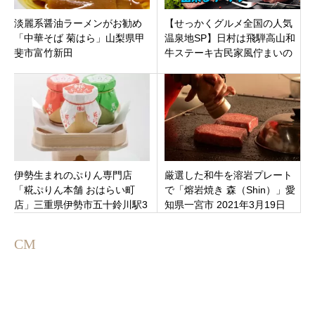
淡麗系醤油ラーメンがお勧め
【せっかくグルメ全国の人気
「中華そば 菊はら」山梨県甲
温泉地SP】日村は飛騨高山和
斐市富竹新田
牛ステーキ古民家風佇まいの
「京や」蔵王温泉の山形市㊙
行列ラーメン
伊勢生まれのぷりん専門店
厳選した和牛を溶岩プレート
「糀ぷりん本舗 おはらい町
で「熔岩焼き 森（Shin）」愛
店」三重県伊勢市五十鈴川駅3
知県一宮市 2021年3月19日
月8日オープン
（金）オープン
CM