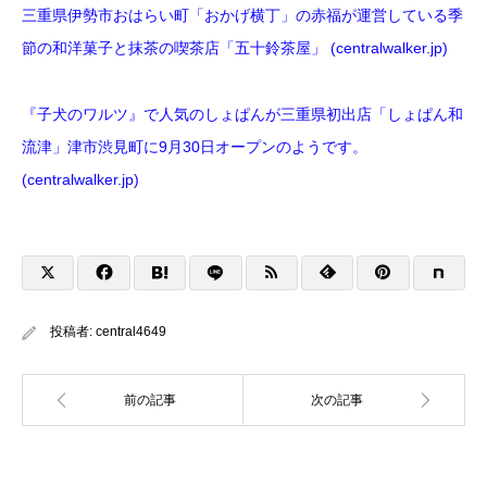
三重県伊勢市おはらい町「おかげ横丁」の赤福が運営している季
節の和洋菓子と抹茶の喫茶店「五十鈴茶屋」 (centralwalker.jp)
『子犬のワルツ』で人気のしょぱんが三重県初出店「しょぱん和
流津」津市渋見町に9月30日オープンのようです。
(centralwalker.jp)
投稿者:
central4649