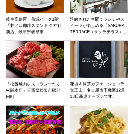
岐阜高島屋 蕪城パーク1階
洗練された空間でランチやス
「井ノ口珈琲スタンド 金神社
イーツが楽しめる「SAKURA
前店」岐阜県岐阜市
TERRACE（サクラテラス）」
石川県金沢市田上にオープン
花壇＆抹茶カフェ「ショコラ
「松阪焼肉レストランすだく
覚王山」名古屋市千種区12月
松阪本店」三重県松阪市駅部
13日新規オープンです。
田町