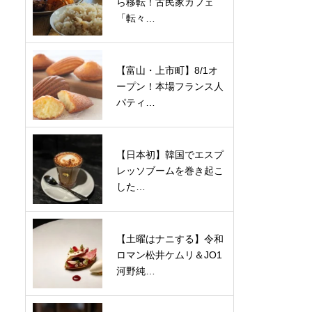
ら移転！古民家カフェ
「転々…
【富山・上市町】8/1オ
ープン！本場フランス人
パティ…
【日本初】韓国でエスプ
レッソブームを巻き起こ
した…
【土曜はナニする】令和
ロマン松井ケムリ＆JO1
河野純…