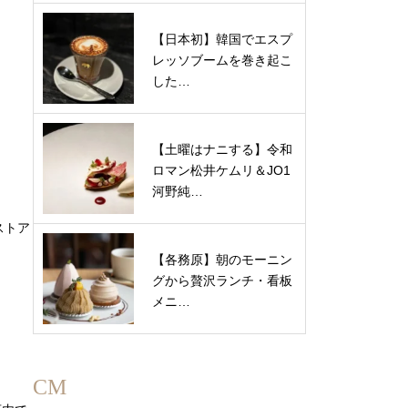
【日本初】韓国でエスプ
レッソブームを巻き起こ
した…
【土曜はナニする】令和
ロマン松井ケムリ＆JO1
河野純…
ストア
【各務原】朝のモーニン
グから贅沢ランチ・看板
メニ…
.
CM