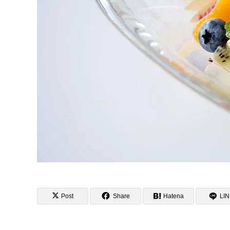
Post
Share
Hatena
LI