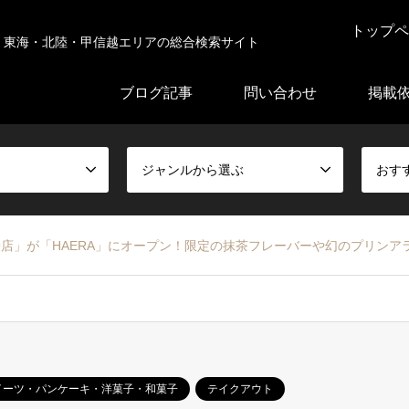
トップペ
東海・北陸・甲信越エリアの総合検索サイト
ブログ記事
問い合わせ
掲載
ジャンルから選ぶ
おす
名古屋栄店」が「HAERA」にオープン！限定の抹茶フレーバーや幻のプリン
イーツ・パンケーキ・洋菓子・和菓子
テイクアウト