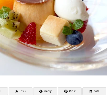
NE
RSS
feedly
Pin it
note