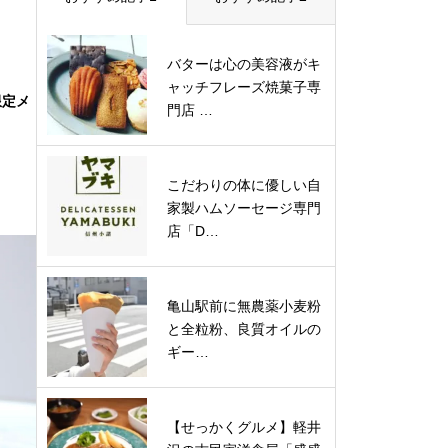
バターは心の美容液がキ
ャッチフレーズ焼菓子専
限定メ
門店 …
こだわりの体に優しい自
家製ハムソーセージ専門
店「D…
亀山駅前に無農薬小麦粉
と全粒粉、良質オイルの
ギー…
【せっかくグルメ】軽井