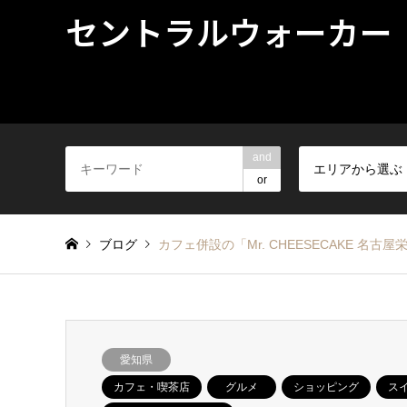
セントラルウォーカー
and
エリアから選ぶ
or
ブログ
カフェ併設の「Mr. CHEESECAKE 
愛知県
カフェ・喫茶店
グルメ
ショッピング
ス