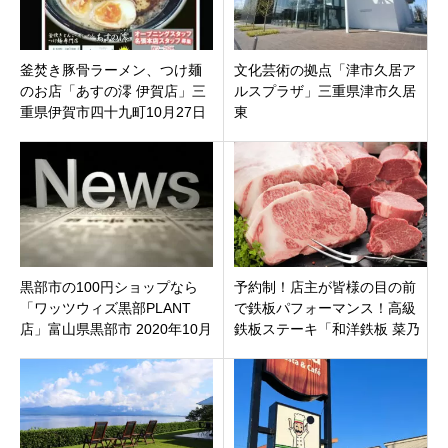
釜焚き豚骨ラーメン、つけ麺
文化芸術の拠点「津市久居ア
のお店「あすの澪 伊賀店」三
ルスプラザ」三重県津市久居
重県伊賀市四十九町10月27日
東
（水）オープンです。
黒部市の100円ショップなら
予約制！店主が皆様の目の前
「ワッツウィズ黒部PLANT
で鉄板パフォーマンス！高級
店」富山県黒部市 2020年10月
鉄板ステーキ「和洋鉄板 菜乃
8日（木）オープン
華」三重県鈴鹿市白子町