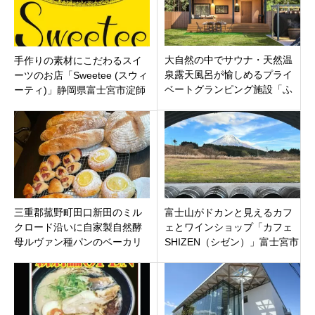
大自然の中でサウナ・天然温
手作りの素材にこだわるスイ
泉露天風呂が愉しめるプライ
ーツのお店「Sweetee (スウィ
ベートグランピング施設「ふ
ーティ)」静岡県富士宮市淀師
じ・ふもとの森」山梨県南都
留郡富士河口湖町に8月4日オ
ープン
三重郡菰野町田口新田のミル
富士山がドカンと見えるカフ
クロード沿いに自家製自然酵
ェとワインショップ「カフェ
母ルヴァン種パンのベーカリ
SHIZEN（シゼン）」富士宮市
ーカフェ「テ パン」10月26日
の富士山ワイナリー内
オープン。