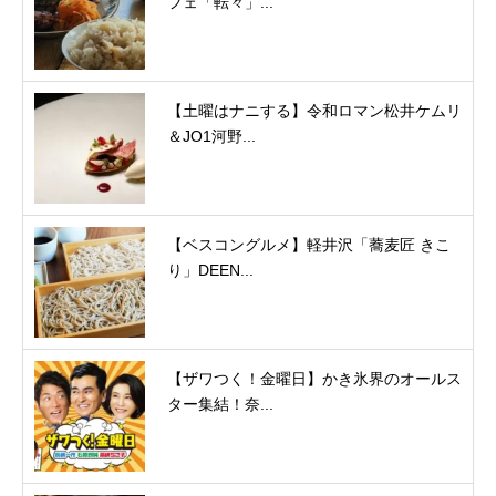
フェ「転々」...
【土曜はナニする】令和ロマン松井ケムリ
＆JO1河野...
【ベスコングルメ】軽井沢「蕎麦匠 きこ
り」DEEN...
【ザワつく！金曜日】かき氷界のオールス
ター集結！奈...