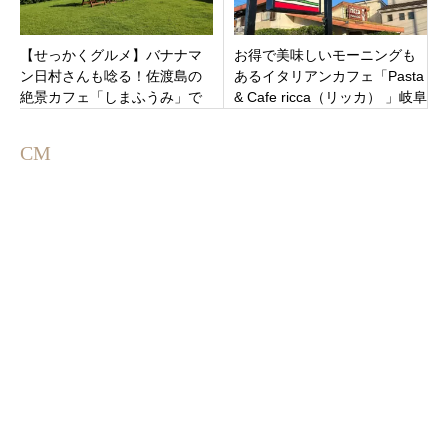
【せっかくグルメ】バナナマ
お得で美味しいモーニングも
ン日村さんも唸る！佐渡島の
あるイタリアンカフェ「⁡⁡Pasta
絶景カフェ「しまふうみ」で
& Cafe ricca（リッカ） 」岐阜
味わう、噂の“甘塩っぱサン
県可児市中恵土にオープン
ド”とは？
CM