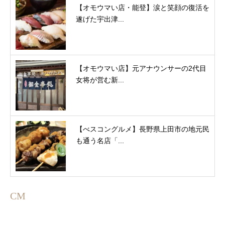
【オモウマい店・能登】涙と笑顔の復活を
遂げた宇出津...
【オモウマい店】元アナウンサーの2代目
女将が営む新...
【べスコングルメ】長野県上田市の地元民
も通う名店「...
CM