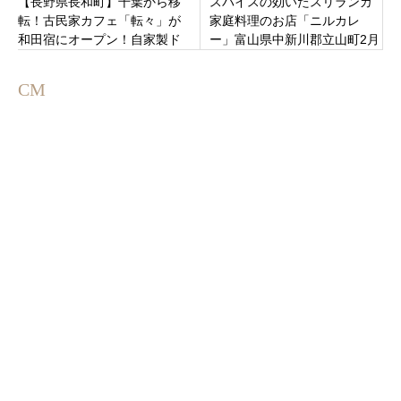
【長野県長和町】千葉から移
スパイスの効いたスリランカ
転！古民家カフェ「転々」が
家庭料理のお店「ニルカレ
和田宿にオープン！自家製ド
ー」富山県中新川郡立山町2月
リンクとやさしいスイーツで
10日からプレオープン。
心ゆるむひととき
CM