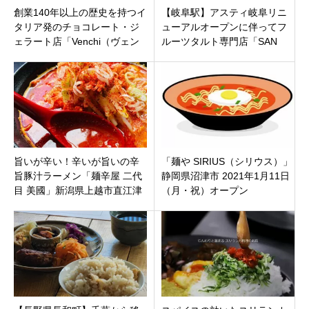
創業140年以上の歴史を持つイ
【岐阜駅】アスティ岐阜リニ
タリア発のチョコレート・ジ
ューアルオープンに伴ってフ
ェラート店「Venchi（ヴェン
ルーツタルト専門店「SAN
キ）」久屋大通公園に商業施
ASTY岐阜店」オープン
設に7月2日オープン
旨いが辛い！辛いが旨いの辛
「麺や SIRIUS（シリウス）」
旨豚汁ラーメン「麺辛屋 二代
静岡県沼津市 2021年1月11日
目 美國」新潟県上越市直江津
（月・祝）オープン
バイパス沿いに8月2日オープ
ンです。