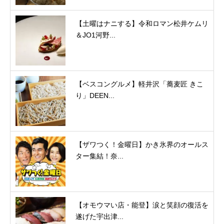
【土曜はナニする】令和ロマン松井ケムリ
＆JO1河野...
【ベスコングルメ】軽井沢「蕎麦匠 きこ
り」DEEN...
【ザワつく！金曜日】かき氷界のオールス
ター集結！奈...
【オモウマい店・能登】涙と笑顔の復活を
遂げた宇出津...