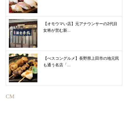
【オモウマい店】元アナウンサーの2代目
女将が営む新...
【べスコングルメ】長野県上田市の地元民
も通う名店「...
CM