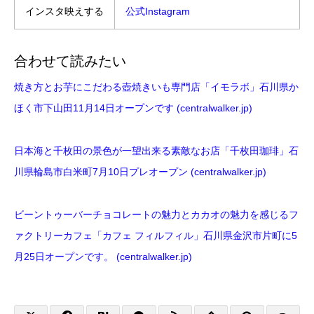
インスタ映えする
公式Instagram
合わせて読みたい
焼き方とお芋にこだわる壺焼きいも専門店「イモラボ」石川県か
ほく市下山田11月14日オープンです (centralwalker.jp)
日本海と千枚田の景色が一望出来る素敵なお店「千枚田珈琲」石
川県輪島市白米町7月10日プレオープン (centralwalker.jp)
ビーントゥーバーチョコレートの魅力とカカオの魅力を感じるフ
ァクトリーカフェ「カフェ フィルフィル」石川県金沢市片町に5
月25日オープンです。 (centralwalker.jp)