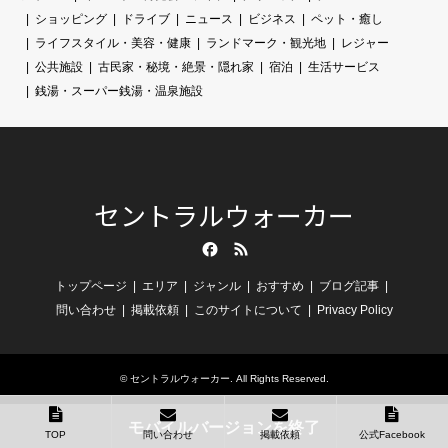
ショッピング
ドライブ
ニュース
ビジネス
ペット・癒し
ライフスタイル・美容・健康
ランドマーク・観光地
レジャー
公共施設
古民家・秘境・絶景・隠れ家
宿泊
生活サービス
銭湯・スーパー銭湯・温泉施設
セントラルウォーカー
Facebook
RSS
トップページ
エリア
ジャンル
おすすめ
ブログ記事
問い合わせ
掲載依頼
このサイトについて
Privacy Policy
©
セントラルウォーカー
. All Rights Reserved.
モバイルバージョンを終了
TOP
問い合わせ
掲載依頼
公式Facebook