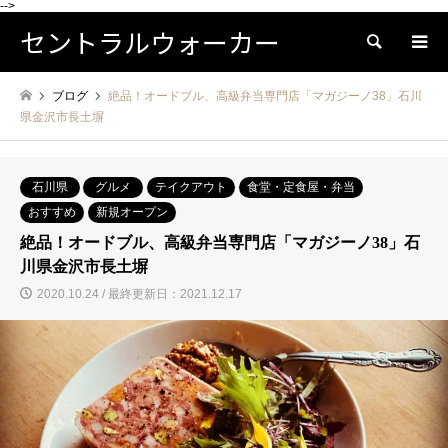
-->
セントラルウォーカー
検索
ブログ
絶品！オードブル、高級弁当専門店「マガジーノ38」石川
県金沢市長土塀
石川県
グルメ
テイクアウト
食堂・定食屋・弁当
おすすめ
新規オープン
絶品！オードブル、高級弁当専門店「マガジーノ38」石
川県金沢市長土塀
2020.10.24 / 最終更新日：2021.12.17