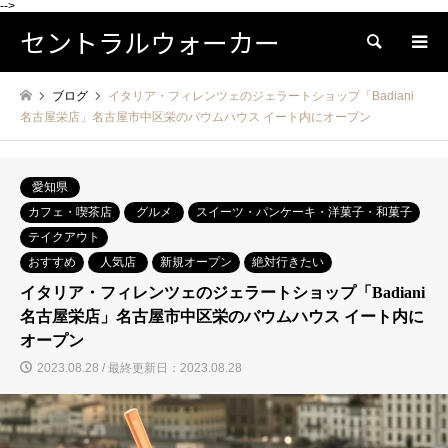
-->
セントラルウォーカー
検索
ブログ
イタリア・フィレンツェのジェラートショップ「Badiani
名古屋栄店」名古屋市中区栄のバウムハウス イート内にオープン
愛知県
カフェ・喫茶店
グルメ
スイーツ・パンケーキ・洋菓子・和菓子
テイクアウト
おすすめ
人気店
新規オープン
絶対行きたい
イタリア・フィレンツェのジェラートショップ「Badiani
名古屋栄店」名古屋市中区栄のバウムハウス イート内に
オープン
2023.08.28 / 最終更新日：2023.08.28