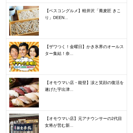
【ベスコングルメ】軽井沢「蕎麦匠 きこ
り」DEEN...
【ザワつく！金曜日】かき氷界のオールス
ター集結！奈...
【オモウマい店・能登】涙と笑顔の復活を
遂げた宇出津...
【オモウマい店】元アナウンサーの2代目
女将が営む新...