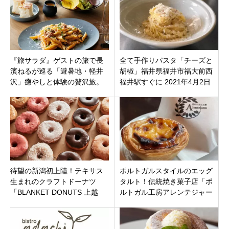
『旅サラダ』ゲストの旅で長
全て手作りパスタ「チーズと
濱ねるが巡る「避暑地・軽井
胡椒」福井県福井市福大前西
沢」癒やしと体験の贅沢旅。
福井駅すぐに 2021年4月2日
天然氷かき氷や念願のカーリ
（金）オープン
ング初体験
待望の新潟初上陸！テキサス
ポルトガルスタイルのエッグ
生まれのクラフトドーナツ
タルト！伝統焼き菓子店「ポ
「BLANKET DONUTS 上越
ルトガル工房アレンテジャー
店」がオープン！
ナ」長野県松本市大手