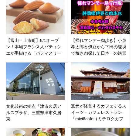
【富山・上市町】8/1オープ
【帰れマンデー肉歩き】小泉
ン！本場フランス人パティシ
孝太郎と伊豆から下田の秘境
エが手掛ける「パティスリー
で焼き肉探して日本一の絶景
エパン」のこだわりパン＆ス
紫陽花300万輪を目指す旅！
イーツ
窯元が経営するカフェするス
文化芸術の拠点「津市久居ア
イーツ・カフェレストラン
ルスプラザ」三重県津市久居
「mici6cafe（ミチロクカフ
東
ェ）」岐阜県土岐市下石町