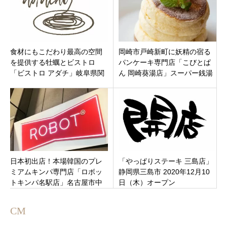
食材にもこだわり最高の空間
岡崎市戸崎新町に妖精の宿る
を提供する牡蠣とビストロ
パンケーキ専門店「こびとぱ
「ビストロ アダチ」岐阜県関
ん 岡崎葵湯店」スーパー銭湯
市桜本町に5月17日オープン。
葵湯館内に復活オープン！
日本初出店！本場韓国のプレ
「やっぱりステーキ 三島店」
ミアムキンパ専門店「ロボッ
静岡県三島市 2020年12月10
トキンパ名駅店」名古屋市中
日（木）オープン
村区3月16日新規オープンで
す。
CM