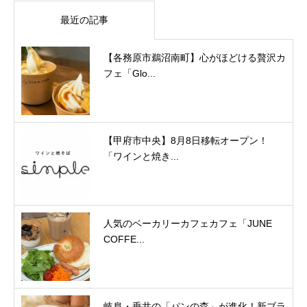
最近の記事
【各務原市鵜沼南町】心がほどける贅沢カ
フェ「Glo...
【甲府市中央】8月8日移転オープン！
「ワインと焼き...
人気のベーカリーカフェカフェ「JUNE
COFFE...
岐阜・垂井の「パンの森」が進化！新ブラ