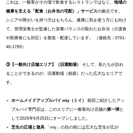
これは、一般客がその場で飲食するレストランではなく、
地域の
健康を支える「配食（お弁当の宅配）」サービス
の拠点です。
シニアや障がいを持つ方はもちろん、健康に気を使う方にも向け
て、管理栄養士が監修した栄養バランスの取れたお弁当（介護食
や医療食にも対応）を製造・配達しています。 （連絡先：0761-
46-1789）
③【一般向け店舗エリア】（旧運動場）
そして、私たちが訪れ
ることができるのが、旧運動場（校庭）だった広大なエリアで
す。
ホームメイドアップルパイ miy（ミイ）
前回ご紹介したアッ
プルパイ専門店は、このエリアに一般客向け店舗の
第一弾
と
して2025年9月25日にオープンしました。
芝生の広場と遊具
「miy」の目の前には広大な芝生が広が