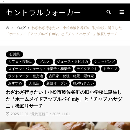
-->
セントラルウォーカー
検索
ブログ
わざわざ行きたい！小松市波佐谷町の旧小学校に誕生した
「ホームメイドアップルパイ miy」と「チャブ ハサダニ」徹底リサーチ
石川県
カフェ・喫茶店
グルメ
ジュース・タピオカ
ショッピング
スイーツ・パンケーキ・洋菓子・和菓子
テイクアウト
ドライブ
ランドマーク・観光地
古民家・秘境・絶景・隠れ家
おすすめ
人気店
新規オープン
絶対行きたい
わざわざ行きたい！小松市波佐谷町の旧小学校に誕生し
た「ホームメイドアップルパイ miy」と「チャブ ハサダ
ニ」徹底リサーチ
2025.11.01 / 最終更新日：2025.11.01