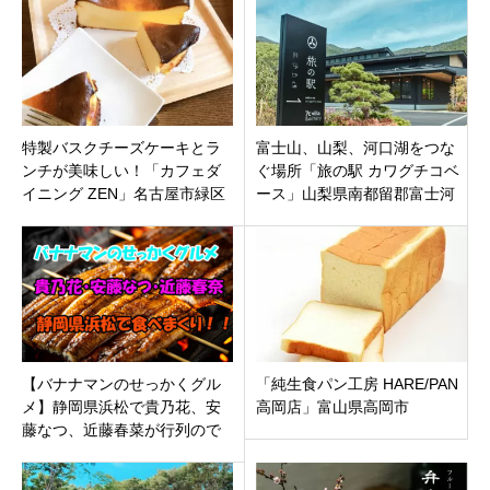
です
7/15オープン！
特製バスクチーズケーキとラ
富士山、山梨、河口湖をつな
ンチが美味しい！「カフェダ
ぐ場所「旅の駅 カワグチコベ
イニング ZEN」名古屋市緑区
ース」山梨県南都留郡富士河
有松駅より徒歩4分
口湖に6月11日オープン。
【バナナマンのせっかくグル
「純生食パン工房 HARE/PAN
メ】静岡県浜松で貴乃花、安
高岡店」富山県高岡市
藤なつ、近藤春菜が行列ので
きる極上うなぎ、極厚ポーク
カツを食べまくり