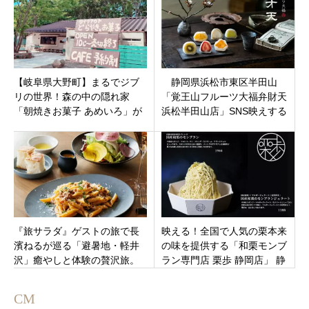
【岐阜県大野町】まるでジブ
静岡県浜松市東区半田山
リの世界！森の中の隠れ家
「覚王山フルーツ大福弁財天
「朝焼きお菓子 あめいろ」が
浜松半田山店」SNS映えする
オープン！賞味期限5分の絶品
スイーツ。1月23日オープン
どら焼き
『旅サラダ』ゲストの旅で長
映える！全国で人気の栗本来
濱ねるが巡る「避暑地・軽井
の味を提供する「和栗モンブ
沢」癒やしと体験の贅沢旅。
ラン専門店 栗歩 静岡店」 静
天然氷かき氷や念願のカーリ
岡市葵区駿府町に11月28日オ
ング初体験
ープンです
CM