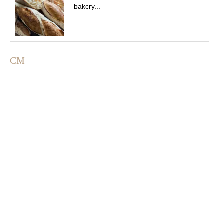
bakery...
CM