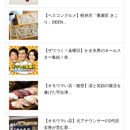
【ベスコングルメ】軽井沢「蕎麦匠 きこ
り」DEEN...
【ザワつく！金曜日】かき氷界のオールス
ター集結！奈...
【オモウマい店・能登】涙と笑顔の復活を
遂げた宇出津...
【オモウマい店】元アナウンサーの2代目
女将が営む新...