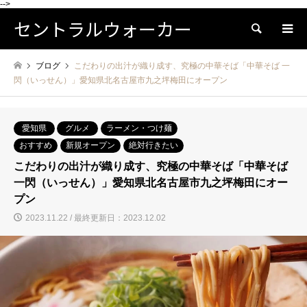
-->
セントラルウォーカー
検索
ブログ
こだわりの出汁が織り成す、究極の中華そば「中華そば 一
閃（いっせん）」愛知県北名古屋市九之坪梅田にオープン
愛知県
グルメ
ラーメン・つけ麺
おすすめ
新規オープン
絶対行きたい
こだわりの出汁が織り成す、究極の中華そば「中華そば
一閃（いっせん）」愛知県北名古屋市九之坪梅田にオー
プン
2023.11.22 / 最終更新日：2023.12.02