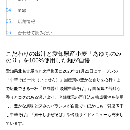
map
店舗情報
合わせて読みたい
こだわりの出汁と愛知県産小麦「あゆちのみ
のり」を100%使用した麺が自慢
愛知県北名古屋市九之坪梅田に2023年11月22日にオープンの
「中華そば 一閃（いっせん）」国産鶏の豊かな香りを心行くま
で堪能できる一杯「熟成醤油 淡麗中華そば」は国産鶏の芳醇な
香りとコクのある深い出汁、老舗蔵元の再仕込み熟成醤油を使用
し、豊かな風味と深みのバランスが自慢ですほかにも「背脂煮干
し中華そば」「煮干しまぜそば」や各種サイドメニューも充実し
ています。