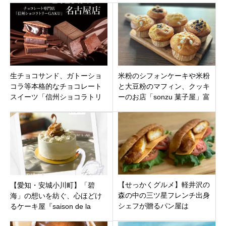
生チョコサンド、ガトーショ
米粉のシフォンケーキや米粉
コラ等本格的なチョコレート
と大豆粉のマフィン、クッキ
スイーツ「信州ショコラトリ
ーのお店「sonzu 菓子屋」富
ーGAKU 名古屋店」中区栄に
山県魚津市仏田にオープン！
オープン
【せっかくグルメ】軽井沢の
【愛知・安城小川町】「碧
森の中の三ツ星フレンチ出身
海」の想いを紡ぐ、心ほどけ
シェフが贈るパン屋は
るケーキ屋『saison de la
『Bakery & Restaurant Koo』
meR（セゾンドゥラメール』