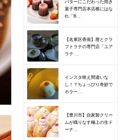
バターにこだわった焼き
菓子専門店本店横にはな
れ「B…
【名東区香南】暦とクラ
フトラテの専門店「ユア
ラテ …
インスタ映え間違いな
し！？ちょっぴり奇妙で
ホラー…
【豊川市】自家製クリー
ムが織りなす極上の生ド
ーナ…