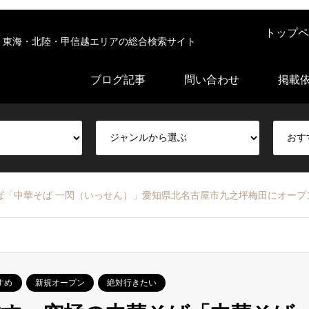
トップペ
東海・北陸・甲信越エリアの総合検索サイト
ブログ記事
問い合わせ
掲載
ば「中華そば 一閃（いっせん）」愛知県北名古屋市九之坪梅田にオープ
すめ
新規オープン
絶対行きたい