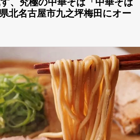
す、究極の中華そば「中華そば
県北名古屋市九之坪梅田にオー