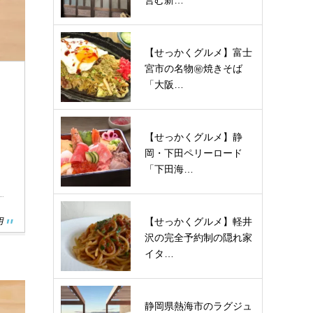
営む新…
【せっかくグルメ】富士
宮市の名物㊙焼きそば
「大阪…
【せっかくグルメ】静
岡・下田ペリーロード
「下田海…
【せっかくグルメ】軽井
用
沢の完全予約制の隠れ家
イタ…
静岡県熱海市のラグジュ