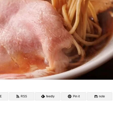
NE
RSS
feedly
Pin it
note