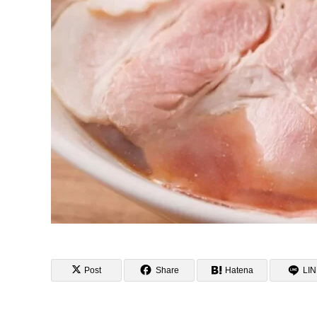
Post
Share
Hatena
LI