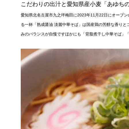
こだわりの出汁と愛知県産小麦「あゆちの
愛知県北名古屋市九之坪梅田に2023年11月22日にオー
る一杯「熟成醤油 淡麗中華そば」は国産鶏の芳醇な香りと
みのバランスが自慢ですほかにも「背脂煮干し中華そば」