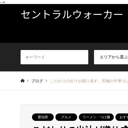
-->
セントラルウォーカー
ブログ
こだわりの出汁が織り成す、究極の中華そ
愛知県
グルメ
ラーメン・つけ麺
おす