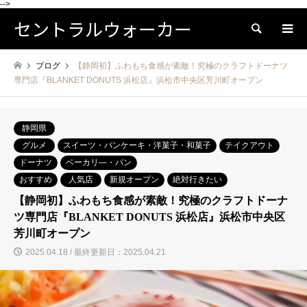
-->
セントラルウォーカー
検索
ブログ
【静岡初】ふわもち食感が素敵！究極のクラフトドーナツ
専門店『BLANKET DONUTS 浜松店』浜松市中央区芳川町オープン
静岡県
グルメ
スイーツ・パンケーキ・洋菓子・和菓子
テイクアウト
ドーナツ
ベーカリ―・パン
おすすめ
人気店
新規オープン
絶対行きたい
【静岡初】ふわもち食感が素敵！究極のクラフトドーナ
ツ専門店『BLANKET DONUTS 浜松店』浜松市中央区
芳川町オープン
2025.04.18 / 最終更新日：2025.04.21