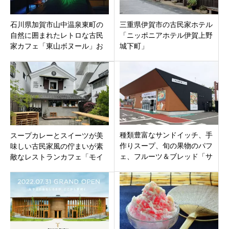
石川県加賀市山中温泉東町の
三重県伊賀市の古民家ホテル
自然に囲まれたレトロな古民
「ニッポニアホテル伊賀上野
家カフェ「東山ボヌール」お
城下町」
そすめは絶品ビーフシチュー
ライスセット！
種類豊富なサンドイッチ、手
スープカレーとスイーツが美
作りスープ、旬の果物のパフ
味しい古民家風の佇まいが素
ェ、フルーツ＆ブレッド「サ
敵なレストランカフェ「モイ
ンチ佐久ファクトリーショッ
モイ-ハイファイ」長野県松本
プ」長野県佐久市
市中央