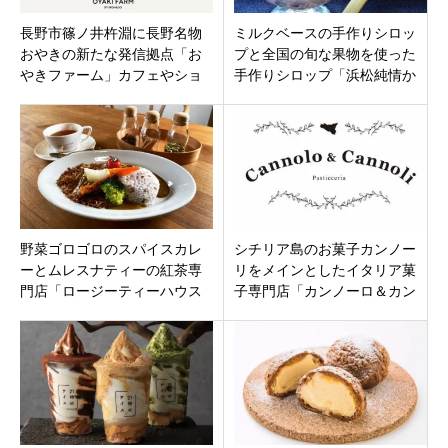
長野市篠ノ井杵淵に長野名物
ミルクベースの手作りシロッ
おやきの新たな発信拠点「お
プと全国の旬な果物を使った
やきファーム」カフェやショ
手作りシロップ「浜松純情か
ップにスカイデッキに工場見
き氷」静岡県浜松市中区に7月
学もできる！7月31日オープン
8日オープン
野菜ゴロゴロのスパイスカレ
シチリア島のお菓子カンノー
ーとムレスナティーの紅茶専
リをメインとしたイタリア菓
門店「ロージーティーハウス
子専門店「カンノーロ＆カン
四日市」三重県四日市市
ノーリ」岐阜市金町7月12日オ
ープン！