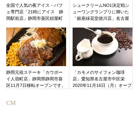
全国で人気の夜アイス・パフ
シュークリームNO1決定戦シ
ェ専門店「21時にアイス 静
ューワングランプリに輝いた
岡駅前店」静岡市葵区紺屋町
「銀座緑花堂徳川店」名古屋
のJR静岡駅前にオープンです
市東区徳川に7月19日オープン
静岡元祖ステーキ「カウボー
「カモメのサイフォン珈琲
イ人宿町店」静岡県静岡市葵
店」愛知県名古屋市中区栄
区11月7日移転オープンです。
2020年11月16日（月）オープ
ン
CM