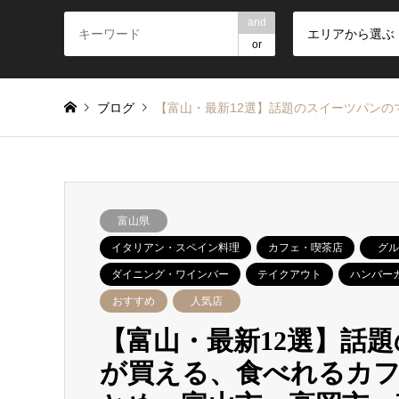
and
エリアから選ぶ
or
ブログ
【富山・最新12選】話題のスイーツパン
富山県
イタリアン・スペイン料理
カフェ・喫茶店
グル
ダイニング・ワインバー
テイクアウト
ハンバー
おすすめ
人気店
【富山・最新12選】話
が買える、食べれるカ