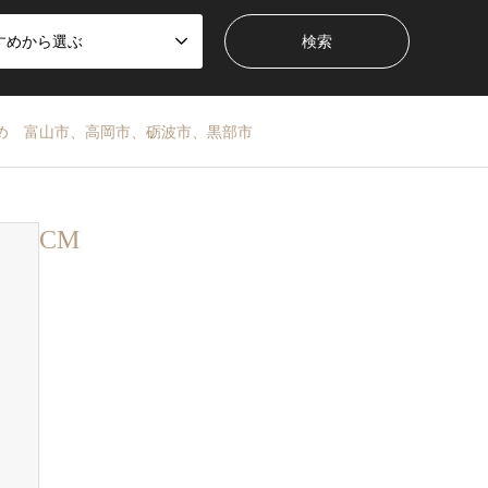
すめから選ぶ
め 富山市、高岡市、砺波市、黒部市
CM