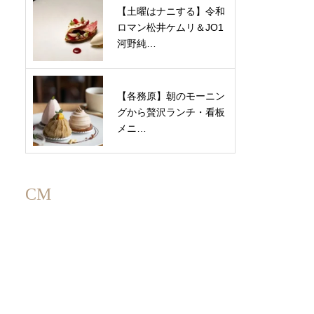
【土曜はナニする】令和
ロマン松井ケムリ＆JO1
河野純…
【各務原】朝のモーニン
グから贅沢ランチ・看板
メニ…
CM