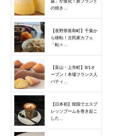
森」が進化！新ブランド
の焼き…
【長野県長和町】千葉か
ら移転！古民家カフェ
「転々…
【富山・上市町】8/1オ
ープン！本場フランス人
パティ…
【日本初】韓国でエスプ
レッソブームを巻き起こ
した…