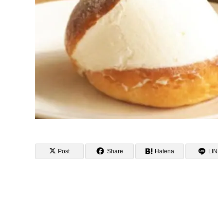
Post
Share
Hatena
LI