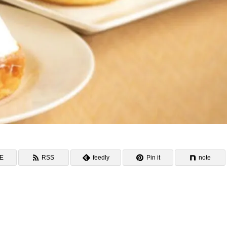
NE
RSS
feedly
Pin it
note