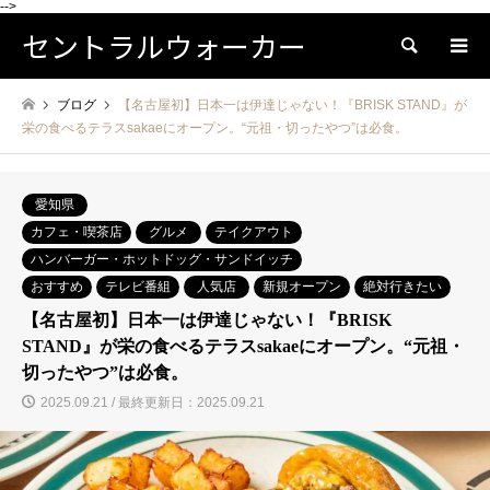
-->
セントラルウォーカー
検索
ブログ
【名古屋初】日本一は伊達じゃない！『BRISK STAND』が
栄の食べるテラスsakaeにオープン。“元祖・切ったやつ”は必食。
愛知県
カフェ・喫茶店
グルメ
テイクアウト
ハンバーガー・ホットドッグ・サンドイッチ
おすすめ
テレビ番組
人気店
新規オープン
絶対行きたい
【名古屋初】日本一は伊達じゃない！『BRISK
STAND』が栄の食べるテラスsakaeにオープン。“元祖・
切ったやつ”は必食。
2025.09.21 / 最終更新日：2025.09.21