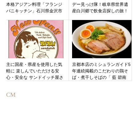
本格アジアン料理「フランジ
デー見っけ隊！岐阜県世界遺
パニキッチン」石川県金沢市
産白川郷で飲食店探しの旅！
タカトシ・丘みどり・サッカ
ー槙野
主に国産・県産を使用した気
京都本店のミシュランガイド5
軽に 楽しんでいただける安
年連続掲載のこだわりの鶏そ
心・安全な サンドイッチ屋さ
ば・煮干しそばの「 藍 碧南
ん「ビビット」富山県富山市
店」愛知県碧南市塩浜町にオ
婦中町
ープン
CM