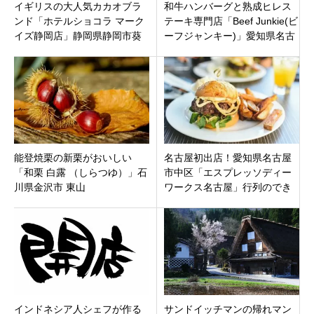
イギリスの大人気カカオブラ
和牛ハンバーグと熟成ヒレス
ンド「ホテルショコラ マーク
テーキ専門店「Beef Junkie(ビ
イズ静岡店」静岡県静岡市葵
ーフジャンキー)」愛知県名古
区
屋市中区栄に7月29日オープン
です。
能登焼栗の新栗がおいしい
名古屋初出店！愛知県名古屋
「和栗 白露 （しらつゆ）」石
市中区「エスプレッソディー
川県金沢市 東山
ワークス名古屋」行列のでき
るベーカリーカフェ
インドネシア人シェフが作る
サンドイッチマンの帰れマン