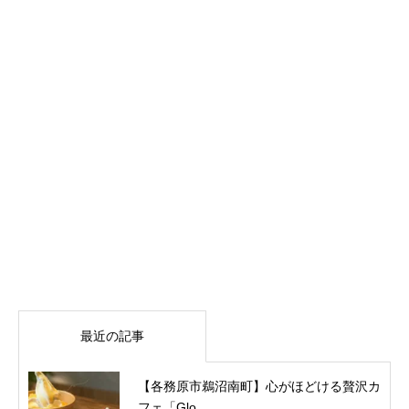
最近の記事
【各務原市鵜沼南町】心がほどける贅沢カ
フェ「Glo...