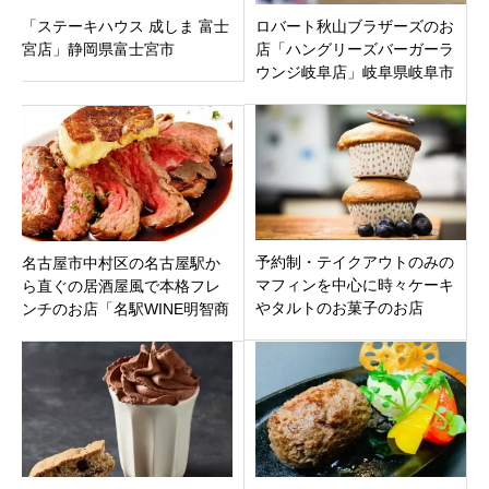
「ステーキハウス 成しま 富士
ロバート秋山ブラザーズのお
宮店」静岡県富士宮市
店「ハングリーズバーガーラ
ウンジ岐阜店」岐阜県岐阜市
予約制・テイクアウトのみの
名古屋市中村区の名古屋駅か
マフィンを中心に時々ケーキ
ら直ぐの居酒屋風で本格フレ
やタルトのお菓子のお店
ンチのお店「名駅WINE明智商
「ricca.」愛知県小牧市
店」デザートもイケてます！