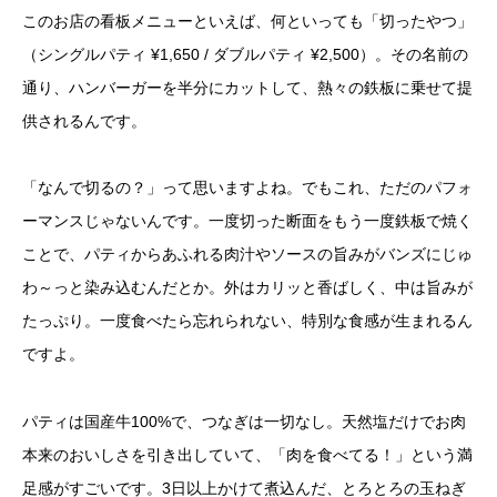
このお店の看板メニューといえば、何といっても「切ったやつ」
（シングルパティ ¥1,650 / ダブルパティ ¥2,500）。その名前の
通り、ハンバーガーを半分にカットして、熱々の鉄板に乗せて提
供されるんです。
「なんで切るの？」って思いますよね。でもこれ、ただのパフォ
ーマンスじゃないんです。一度切った断面をもう一度鉄板で焼く
ことで、パティからあふれる肉汁やソースの旨みがバンズにじゅ
わ～っと染み込むんだとか。外はカリッと香ばしく、中は旨みが
たっぷり。一度食べたら忘れられない、特別な食感が生まれるん
ですよ。
パティは国産牛100%で、つなぎは一切なし。天然塩だけでお肉
本来のおいしさを引き出していて、「肉を食べてる！」という満
足感がすごいです。3日以上かけて煮込んだ、とろとろの玉ねぎ