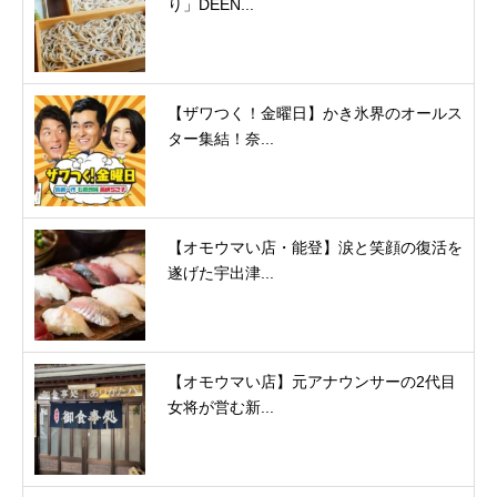
り」DEEN...
【ザワつく！金曜日】かき氷界のオールス
ター集結！奈...
【オモウマい店・能登】涙と笑顔の復活を
遂げた宇出津...
【オモウマい店】元アナウンサーの2代目
女将が営む新...