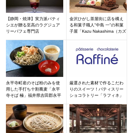
【静岡・焼津】実力派パティ
金沢ひがし茶屋街に店を構え
シエが贈る至高のラグジュア
る和菓子職人”中島 一”の和菓
リーパフェ専門店
子屋「Kazu Nakashima（カズ
「PATISSIER UNNO」オープ
ナカシマ）」フルーツ大福が
ン！旬のフルーツ盛り
人気！
永平寺町産のそば粉のみを使
厳選された素材で作るこだわ
用した手打ち十割蕎麦「永平
りのスイーツ！パティスリー
寺そば 極」福井県吉田郡永平
ショコラトリー「ラフィネ」
寺町
石川県かほく市松浜に11月18
日オープン