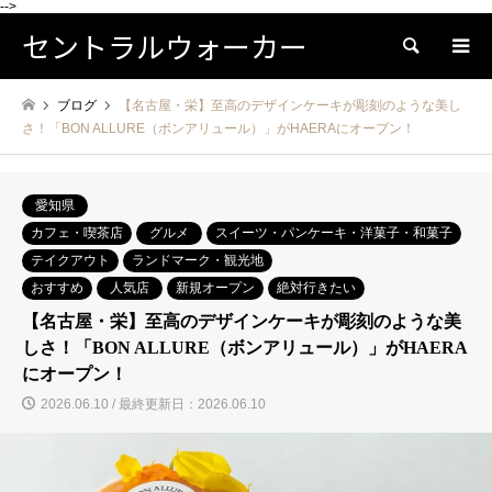
-->
セントラルウォーカー
検索
ブログ
【名古屋・栄】至高のデザインケーキが彫刻のような美し
さ！「BON ALLURE（ボンアリュール）」がHAERAにオープン！
愛知県
カフェ・喫茶店
グルメ
スイーツ・パンケーキ・洋菓子・和菓子
テイクアウト
ランドマーク・観光地
おすすめ
人気店
新規オープン
絶対行きたい
【名古屋・栄】至高のデザインケーキが彫刻のような美
しさ！「BON ALLURE（ボンアリュール）」がHAERA
にオープン！
2026.06.10 / 最終更新日：2026.06.10