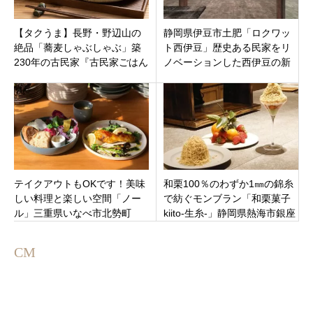
【タクうま】長野・野辺山の
静岡県伊豆市土肥「ロクワッ
絶品「蕎麦しゃぶしゃぶ」築
ト西伊豆」歴史ある民家をリ
230年の古民家『古民家ごはん
ノベーションした西伊豆の新
とおやつ ふるさと』で味わう
たな施設
宝物ごはん
テイクアウトもOKです！美味
和栗100％のわずか1㎜の錦糸
しい料理と楽しい空間「ノー
で紡ぐモンブラン「和栗菓子
ル」三重県いなべ市北勢町
kiito-生糸-」静岡県熱海市銀座
町に3月2日新規オープンで
す。
CM