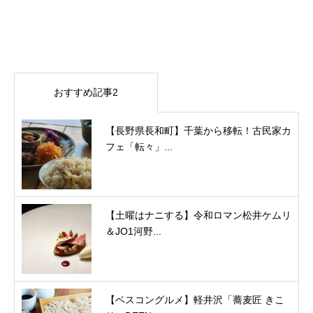
おすすめ記事2
【長野県長和町】千葉から移転！古民家カ
フェ「転々」...
【土曜はナニする】令和ロマン松井ケムリ
＆JO1河野...
【ベスコングルメ】軽井沢「蕎麦匠 きこ