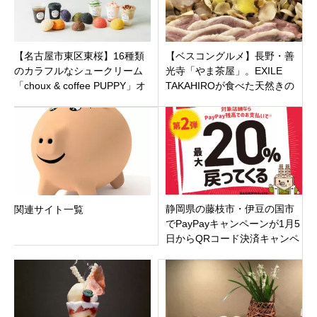
【名古屋市東区東桜】16種類
【ベスコングルメ】長野・善
のカラフルなシュークリーム
光寺「やま茶屋」。EXILE
「choux & coffee PUPPY」オ
TAKAHIROが食べた天然きの
ープン！手土産の新定番!
こ山盛り鍋が話題！店舗情報
静岡県の藤枝市・伊豆の国市
関連サイト一覧
でPayPayキャンペーンが1月5
日からQRコード決済キャンペ
ーンを開始！お得に使おう！