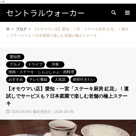
-->
セントラルウォーカー
検索
ブログ
【オモウマい店】愛知・一宮「ステーキ厨房 紅花」！運試
しでサービスも？日本庭園で楽しむ老舗の極上ステーキ
愛知県
グルメ
ドライブ
洋食
焼肉・ステーキ・しゃぶしゃぶ・肉料理
おすすめ
テレビ番組
人気店
絶対行きたい
【オモウマい店】愛知・一宮「ステーキ厨房 紅花」！運
試しでサービスも？日本庭園で楽しむ老舗の極上ステー
キ
2026.06.09 / 最終更新日：2026.06.09