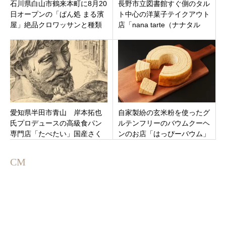
石川県白山市鶴来本町に8月20
長野市立図書館すぐ側のタル
日オープンの「ぱん処 まる濱
ト中心の洋菓子テイクアウト
屋」絶品クロワッサンと種類
店「nana tarte（ナナタル
豊富なパンがおすすめです！
ト）」長野県長野市 南県町
愛知県半田市青山 岸本拓也
自家製紛の玄米粉を使ったグ
氏プロデュースの高級食パン
ルテンフリーのバウムクーヘ
専門店「たべたい」国産さく
ンのお店「はっぴーバウム」
ら蜂蜜を使用下上品な味わ
豊田市四郷町西山にオープン
い！4月24日オープン
CM