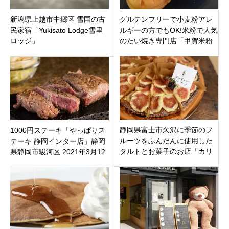
新潟県上越市中郷区 雪国の古
グルテンフリーで小麦粉アレ
民家宿「Yukisato Lodge雪里
ルギーの方でもOK!米粉で人気
ロッジ」
のたい焼き専門店「甲賀米粉
たい焼き 福井店」福井市大東
にオープン
静岡県富士市久沢に季節のフ
1000円ステーキ「やっぱりス
ルーツをふんだんに使用した
テーキ 静岡インター店」静岡
タルトとお菓子のお店「カリ
県静岡市駿河区 2021年3月12
グラシ」9月17日オープン。
日（金）オープン