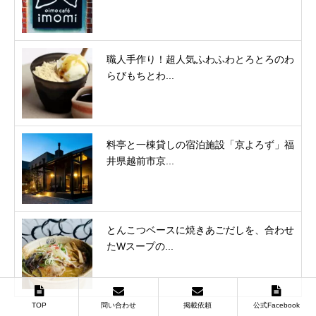
職人手作り！超人気ふわふわとろとろのわ
らびもちとわ...
料亭と一棟貸しの宿泊施設「京よろず」福
井県越前市京...
とんこつベースに焼きあごだしを、合わせ
たWスープの...
TOP
問い合わせ
掲載依頼
公式Facebook