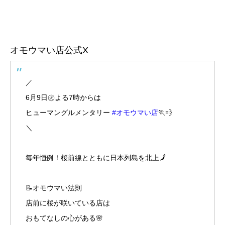
オモウマい店公式X
／
6月9日㊋よる7時からは
ヒューマングルメンタリー
#オモウマい店
🏃💨
＼
毎年恒例！桜前線とともに日本列島を北上🗾
📝オモウマい法則
店前に桜が咲いている店は
おもてなしの心がある🌸