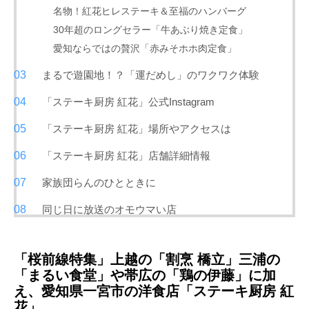
名物！紅花ヒレステーキ＆至福のハンバーグ
30年超のロングセラー「牛あぶり焼き定食」
愛知ならではの贅沢「赤みそホホ肉定食」
まるで遊園地！？「運だめし」のワクワク体験
「ステーキ厨房 紅花」公式Instagram
「ステーキ厨房 紅花」場所やアクセスは
「ステーキ厨房 紅花」店舗詳細情報
家族団らんのひとときに
同じ日に放送のオモウマい店
「桜前線特集」上越の「割烹 橋立」三浦の
「まるい食堂」や帯広の「鶏の伊藤」に加
え、愛知県一宮市の洋食店「ステーキ厨房 紅
花」