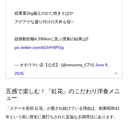
総重量2kg越えのかた焼きそばや
アゲアゲな盛り付けの天丼も😋✨
総移動距離4,390kmに及ぶ捜索の結果は⁉
pic.twitter.com/Id1hPr8PGg
— オモウマい店【公式】 (@omouma_CTV)
June 8,
2026
五感で楽しむ！「紅花」のこだわり洋食メニ
ュー
「ステーキ厨房 紅花」が愛され続けている理由は、創業昭和42
年という長い歴史に裏打ちされた妥協なき調理法にあります。