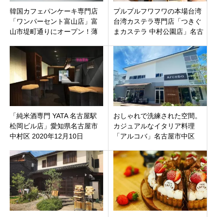
韓国カフェパンケーキ専門店
プルプルフワフワの本場台湾
「ワンパーセント富山店」富
台湾カステラ専門店「つきぐ
山市堤町通りにオープン！薄
まカステラ 中村公園店」名古
い生地でモチッとした食感！
屋市中村区
「純米酒専門 YATA 名古屋駅
おしゃれで洗練された空間。
松岡ビル店」愛知県名古屋市
カジュアルなイタリア料理
中村区 2020年12月10日
「アルコバ」名古屋市中区
（木）オープン
レイヤード久屋大通パーク