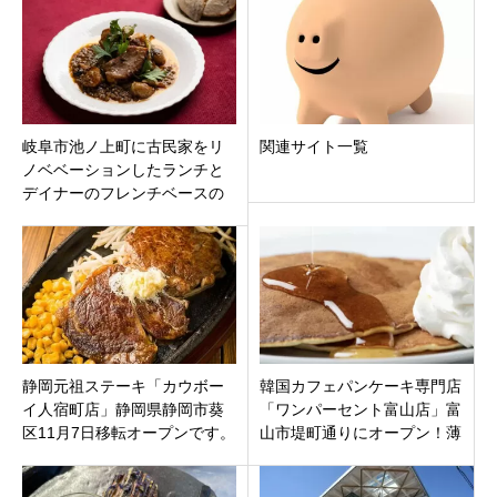
岐阜市池ノ上町に古民家をリ
関連サイト一覧
ノベベーションしたランチと
デイナーのフレンチベースの⁡⁡
美味しいお店「池ノ上キッチ
ン FQ」オープン
静岡元祖ステーキ「カウボー
韓国カフェパンケーキ専門店
イ人宿町店」静岡県静岡市葵
「ワンパーセント富山店」富
区11月7日移転オープンです。
山市堤町通りにオープン！薄
い生地でモチッとした食感！