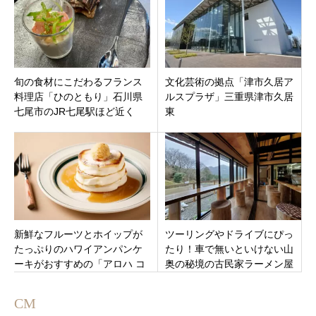
旬の食材にこだわるフランス
文化芸術の拠点「津市久居ア
料理店「ひのともり」石川県
ルスプラザ」三重県津市久居
七尾市のJR七尾駅ほど近く
東
新鮮なフルーツとホイップが
ツーリングやドライブにぴっ
たっぷりのハワイアンパンケ
たり！車で無いといけない山
ーキがおすすめの「アロハ コ
奥の秘境の古民家ラーメン屋
ーヒー」金沢市アピタタウン
「ラーメン山」三重県津市美
金沢ベイエリアに6月14日オー
杉町
CM
プン