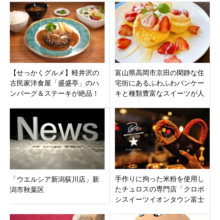
【せっかくグルメ】軽井沢の
富山県高岡市京田の閑静な住
古民家洋食屋「盛盛亭」のハ
宅街にあるふわふわパンケー
ンバーグ＆ステーキが絶品！
キと種類豊富なスイーツが人
信州プレミアム牛A5ランクに
気の喫茶店「喫茶･ぽっち」
感動
手作りに拘った米粉を使用し
「ウエルシア新潟荻川店」新
たチュロスの専門店「クロボ
潟市秋葉区
シスイーツイオンタウン富士
南店」静岡県富士市鮫島 8月
10日オープンです。