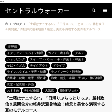
-->
セントラルウォーカー
検索
ブログ
『土曜はナニする!?』「日帰りぷらっとりっぷ」勝村政信
＆風間俊介の軽井沢避暑地旅！絶景と美食を満喫する夏のモデルコース
長野県
イタリアン・スペイン料理
カフェ・喫茶店
グルメ
ショッピング
スイーツ・パンケーキ・洋菓子・和菓子
そば・うどん
テイクアウト
ドライブ
ライフスタイル・美容・健康
ランドマーク・観光地
古民家・秘境・絶景・隠れ家
和食・割烹・寿司・天ぷら・懐石料理
食堂・定食屋・弁当
おすすめ
テレビ番組
人気店
絶対行きたい
『土曜はナニする!?』「日帰りぷらっとりっぷ」勝村政
信＆風間俊介の軽井沢避暑地旅！絶景と美食を満喫する
夏のモデルコース