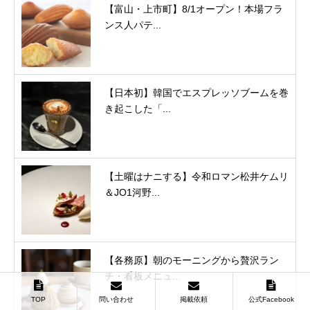
【富山・上市町】8/1オープン！本場フラ
ンス人パテ...
【日本初】韓国でエスプレッソブームを巻
き起こした「...
【土曜はナニする】令和ロマン松井ケムリ
＆JO1河野...
【各務原】朝のモーニングから贅沢ラン
チ・看板メニュ...
TOP
問い合わせ
掲載依頼
公式Facebook