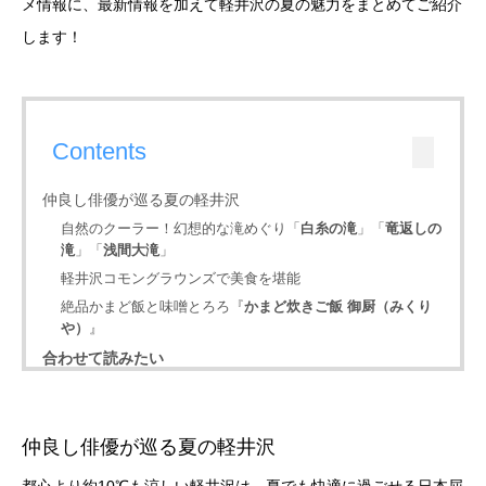
メ情報に、最新情報を加えて軽井沢の夏の魅力をまとめてご紹介
します！
Contents
仲良し俳優が巡る夏の軽井沢
自然のクーラー！幻想的な滝めぐり「
白糸の滝
」「
竜返しの
滝
」「
浅間大滝
」
軽井沢コモングラウンズで美食を堪能
絶品かまど飯と味噌とろろ『
かまど炊きご飯 御厨（みくり
や）
』
合わせて読みたい
仲良し俳優が巡る夏の軽井沢
都心より約10℃も涼しい軽井沢は、夏でも快適に過ごせる日本屈