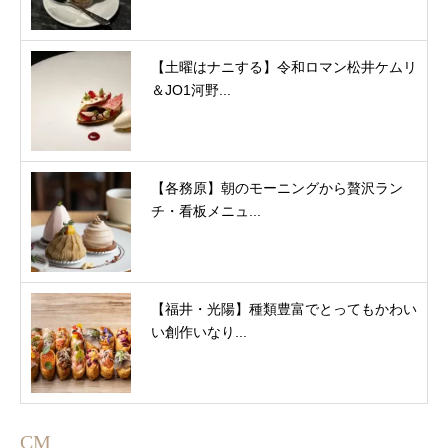
【土曜はナニする】令和ロマン松井ケムリ
＆JO1河野...
【各務原】朝のモーニングから贅沢ラン
チ・看板メニュ...
【福井・光陽】種類豊富でとってもかわい
い創作いなり...
CM