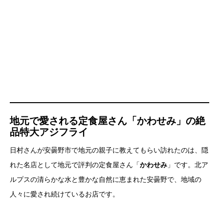
のカルテ
https://t.co/B2mG3V9BJ9
pic.twitter.com/lLkHdvfAb3
— 🍌バナナマンのせっかくグルメ！！🍌公式🍌
(@sekkaku_tbs)
July 21, 2025
地元で愛される定食屋さん「かわせみ」の絶
品特大アジフライ
日村さんが安曇野市で地元の親子に教えてもらい訪れたのは、隠
れた名店として地元で評判の定食屋さん「
かわせみ
」です。北ア
ルプスの清らかな水と豊かな自然に恵まれた安曇野で、地域の
人々に愛され続けているお店です。