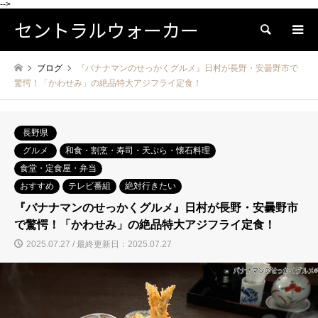
-->
セントラルウォーカー
検索
ブログ
『バナナマンのせっかくグルメ』日村が長野・安曇野市で
驚愕！「かわせみ」の絶品特大アジフライ定食！
長野県
グルメ
和食・割烹・寿司・天ぷら・懐石料理
食堂・定食屋・弁当
おすすめ
テレビ番組
絶対行きたい
『バナナマンのせっかくグルメ』日村が長野・安曇野市
で驚愕！「かわせみ」の絶品特大アジフライ定食！
2025.07.27 / 最終更新日：2025.07.27