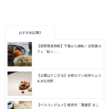
おすすめ記事2
【長野県長和町】千葉から移転！古民家カ
フェ「転々」...
【土曜はナニする】令和ロマン松井ケムリ
＆JO1河野...
【ベスコングルメ】軽井沢「蕎麦匠 きこ