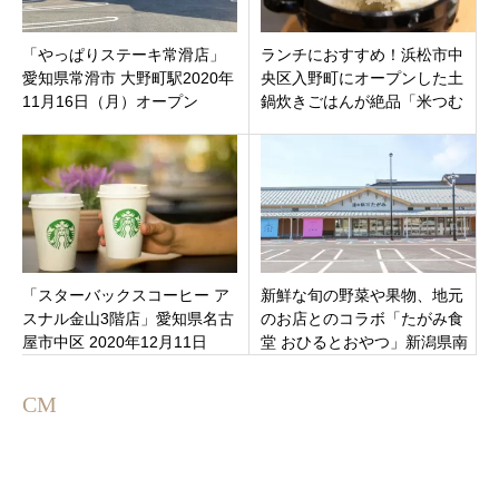
「やっぱりステーキ常滑店」
ランチにおすすめ！浜松市中
愛知県常滑市 大野町駅2020年
央区入野町にオープンした土
11月16日（月）オープン
鍋炊きごはんが絶品「米つむ
ぎ」こだわりの定食メニュー
がうますぎる！
「スターバックスコーヒー ア
新鮮な旬の野菜や果物、地元
スナル金山3階店」愛知県名古
のお店とのコラボ「たがみ食
屋市中区 2020年12月11日
堂 おひるとおやつ」新潟県南
（金）オープン
蒲原郡田上町
CM