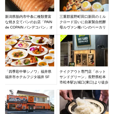
新潟県胎内市中条に種類豊富
三重郡菰野町田口新田のミル
な焼き立てパンのお店「PAIN
クロード沿いに自家製自然酵
de COPAIN パンデコパン」オ
母ルヴァン種パンのベーカリ
ープン」です。
ーカフェ「テ パン」10月26日
オープン。
「四季彩中華シノワ」福井県
テイクアウト専門店「ホット
福井市ホテルフジタ福井 5F
サンドグリーン」長野県松本
市松本駅お城口(東口)より徒歩
1分に2021年3月5日オープン