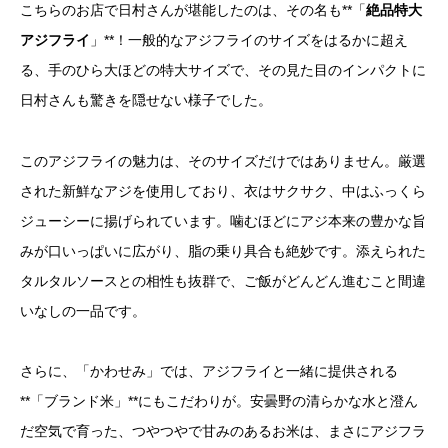
こちらのお店で日村さんが堪能したのは、その名も**「
絶品特大
アジフライ
」**！一般的なアジフライのサイズをはるかに超え
る、手のひら大ほどの特大サイズで、その見た目のインパクトに
日村さんも驚きを隠せない様子でした。
このアジフライの魅力は、そのサイズだけではありません。厳選
された新鮮なアジを使用しており、衣はサクサク、中はふっくら
ジューシーに揚げられています。噛むほどにアジ本来の豊かな旨
みが口いっぱいに広がり、脂の乗り具合も絶妙です。添えられた
タルタルソースとの相性も抜群で、ご飯がどんどん進むこと間違
いなしの一品です。
さらに、「かわせみ」では、アジフライと一緒に提供される
**「ブランド米」**にもこだわりが。安曇野の清らかな水と澄ん
だ空気で育った、つやつやで甘みのあるお米は、まさにアジフラ