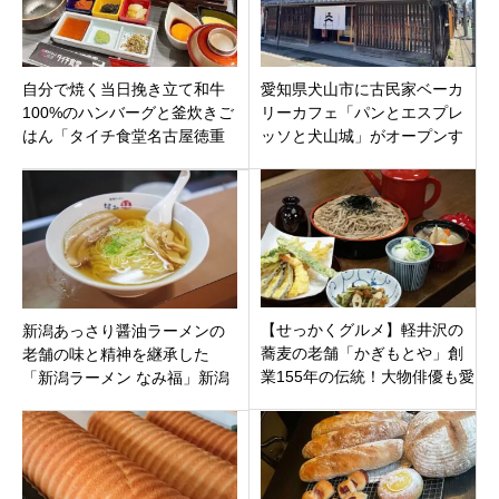
自分で焼く当日挽き立て和牛
愛知県犬山市に古民家ベーカ
100%のハンバーグと釜炊きご
リーカフェ「パンとエスプレ
はん「タイチ食堂名古屋徳重
ッソと犬山城」がオープンす
店」緑区徳重ヒルズウォーク
るみたい。人気のスイーツや
にオープン
生ドーナツも？！
【せっかくグルメ】軽井沢の
新潟あっさり醤油ラーメンの
蕎麦の老舗「かぎもとや」創
老舗の味と精神を継承した
業155年の伝統！大物俳優も愛
「新潟ラーメン なみ福」新潟
する天ざる蕎麦と絶品けんち
市西蒲区角田浜に9月28日オー
ん汁
プンです。