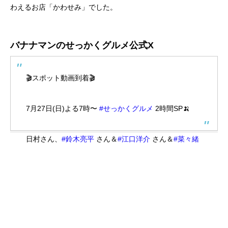
わえるお店「かわせみ」でした。
バナナマンのせっかくグルメ公式X
🎬スポット動画到着🎬
7月27日(日)よる7時〜
#せっかくグルメ
2時間SP🍌
日村さん、
#鈴木亮平
さん＆
#江口洋介
さん＆
#菜々緒
さん、
#松本潤
さんが
全国の絶品グルメを大満喫😋
#宮澤エマ
さん&
#横澤夏
子
さんも大興奮🤩
お楽しみに！
#バナナマン
#tokyomer
#日曜劇場19番目