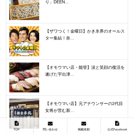
り」DEEN...
【ザワつく！金曜日】かき氷界のオールス
ター集結！奈...
【オモウマい店・能登】涙と笑顔の復活を
遂げた宇出津...
【オモウマい店】元アナウンサーの2代目
女将が営む新...
TOP
問い合わせ
掲載依頼
公式Facebook