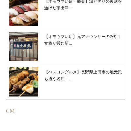
【オモウマい店・能登】涙と笑顔の復活を
遂げた宇出津...
【オモウマい店】元アナウンサーの2代目
女将が営む新...
【べスコングルメ】長野県上田市の地元民
も通う名店「...
CM