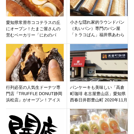
小さな隠れ家的ラウンドパン
愛知県常滑市ココテラスの丘
（丸いパン）専門のパン屋
にオープン！たまご屋さんの
「トラコぱん」福井県あわら
営むベーカリー「にわのパ
市二面にオープン
ン」無添加生地で体に優しい
絶品たまご系パン
行列必至の人気生ドーナツ専
パンケーキも美味しい「高倉
門店『TRUFFLE DONUT静岡
町珈琲 名古屋豊山店」愛知県
浜松店』がオープン！アイス
西春日井郡豊山町 2020年11月
生ドーナツと限定ショコララ
10日（火）オープン
テ