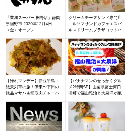
「業務スーパー 裾野店」静岡
クリームチーズサンド専門店
県裾野市 2020年12月4日
「ルソマサンドカフェエスパ
（金）オープン
ルスドリームプラザヨットハ
ーバー店」静岡市清水区
【帰れマンデー】伊豆半島・
【バナナマンのせっかくグル
絶景列車の旅！伊東〜下田の
メ2時間SP】山梨県富士河口
絶品マサバ＆稲取肉チャーハ
湖町で福山雅治と大泉洋が絶
ン・神秘の龍宮窟まとめ
品グルメ探し！紹介のお店ま
（2026年3月23日）
とめ