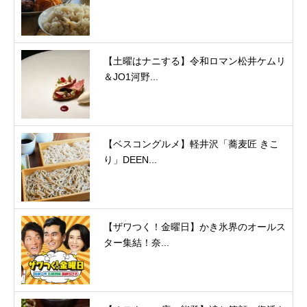
【土曜はナニする】令和ロマン松井ケムリ
＆JO1河野...
【ベスコングルメ】軽井沢「蕎麦匠 きこ
り」DEEN...
【ザワつく！金曜日】かき氷界のオールス
ター集結！奈...