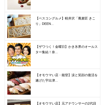
【ベスコングルメ】軽井沢「蕎麦匠 きこ
り」DEEN...
【ザワつく！金曜日】かき氷界のオールス
ター集結！奈...
【オモウマい店・能登】涙と笑顔の復活を
遂げた宇出津...
【オモウマい店】元アナウンサーの2代目