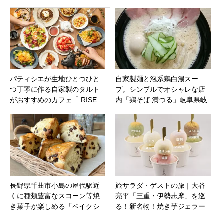
ンチ佐久ファクトリーショッ
屋市中区5月30日オープン
プ」長野県佐久市
パティシエが生地ひとつひと
自家製麺と泡系鶏白湯スー
つ丁寧に作る自家製のタルト
プ。シンプルでオシャレな店
がおすすめのカフェ「 RISE
内「鶏そば 満つる」岐阜県岐
ON CAFE」大垣市中ノ江にオ
阜市岐阜駅前
ープン
長野県千曲市小島の屋代駅近
旅サラダ・ゲストの旅｜大谷
くに種類豊富なスコーン等焼
亮平「三重・伊勢志摩」を巡
き菓子が楽しめる「ベイクシ
る！新名物！焼き芋ジェラー
ョップ＆カフェ グッディ」オ
トにゼロ距離水族館「伊勢シ