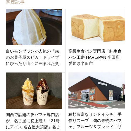
関連記事
白いモンブランが人気の「森
高級生食パン専門店「純生食
のお菓子屋スピカ」ドライブ
パン工房 HARE/PAN 半田店」
にぴったり山々に囲まれた奥
愛知県半田市
伊勢、清流宮川のほとりの秘
境カフェ
種類豊富なサンドイッチ、手
関西で話題の夜パフェ専門店
作りスープ、旬の果物のパフ
が、名古屋に初上陸！「21時
ェ、フルーツ＆ブレッド「サ
にアイス 名古屋大須店」名古