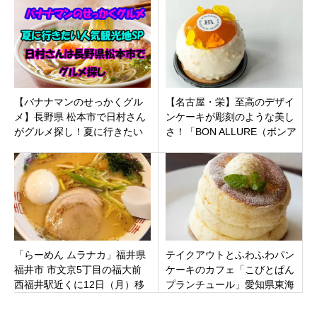
ープン
ーパラダイス」
【バナナマンのせっかくグル
【名古屋・栄】至高のデザイ
メ】長野県 松本市で日村さん
ンケーキが彫刻のような美し
がグルメ探し！夏に行きたい
さ！「BON ALLURE（ボンア
人気観光地SPで紹介されたお
リュール）」がHAERAにオー
店まとめ。
プン！
「らーめん ムラナカ」福井県
テイクアウトとふわふわパン
福井市 市文京5丁目の福大前
ケーキのカフェ「こびとぱん
西福井駅近くに12日（月）移
プランチュール」愛知県東海
転オープン
市加木屋町に7月25日オープ
ン。