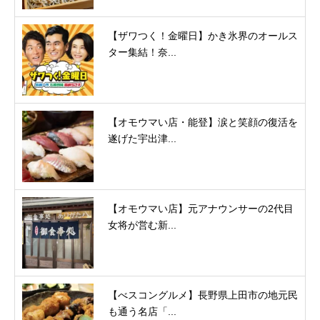
【ザワつく！金曜日】かき氷界のオールス
ター集結！奈...
【オモウマい店・能登】涙と笑顔の復活を
遂げた宇出津...
【オモウマい店】元アナウンサーの2代目
女将が営む新...
【べスコングルメ】長野県上田市の地元民
も通う名店「...