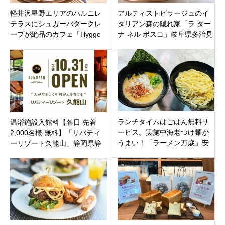
軽井沢星野エリアのハルニレ
アルティストビラージュのイ
テラスにシュガーバタークレ
タリアン森の隠れ家「ラ ター
ープが絶品のカフェ「Hygge
ナ ネル ボスコ」岐阜県多治見
byØC（ヒュッゲ バイ オーシ
市小名田町4月29日オープンで
ー）」オープン。
す。
ランチタイムはごはん無料サ
温浴施設入館料【各日 先着
ービス。実施中海老つけ麺が
2,000名様 無料】「リバティ
うまい！「ラーメン万歳」安
ーリゾート久能山」静岡県静
城市御幸本町に6月4日オープ
岡市駿河区
ンです。