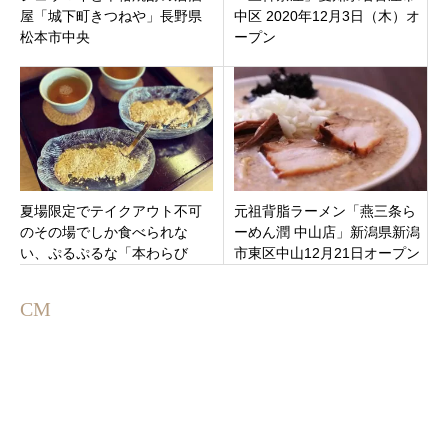
屋「城下町きつねや」長野県
中区 2020年12月3日（木）オ
松本市中央
ープン
夏場限定でテイクアウト不可
元祖背脂ラーメン「燕三条ら
のその場でしか食べられな
ーめん潤 中山店」新潟県新潟
い、ぷるぷるな「本わらび
市東区中山12月21日オープン
餅」がおすすめのだんご屋
「ひとえや」三重県津市白山
CM
町