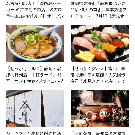
名古屋初出店！「淡路島バー
愛知県東海市「高級食パン専
ガー 名古屋丸の内店」名古屋
門店 偉人の閃き」岸本拓也プ
市中区丸の内1月16日オープン
ロデュース 3月19日新規オー
プンです。
【せっかくグルメ】静岡・沼
【せっかくグルメ】富山・黒
津の行列店「手打ラーメン 豚
部で海の幸を堪能！人気回転
平」サンド伊達×ブラマヨ小杉
寿司「氷見きときと寿し」で
が圧倒的支持の手打ち麺を食
味わう北陸の宝石箱
べまくる
シュウマイと本格焼酎の居酒
「三軒茶屋」愛知県名古屋市