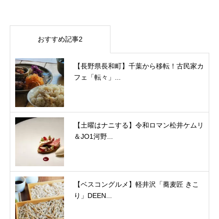
おすすめ記事2
【長野県長和町】千葉から移転！古民家カ
フェ「転々」...
【土曜はナニする】令和ロマン松井ケムリ
＆JO1河野...
【ベスコングルメ】軽井沢「蕎麦匠 きこ
り」DEEN...