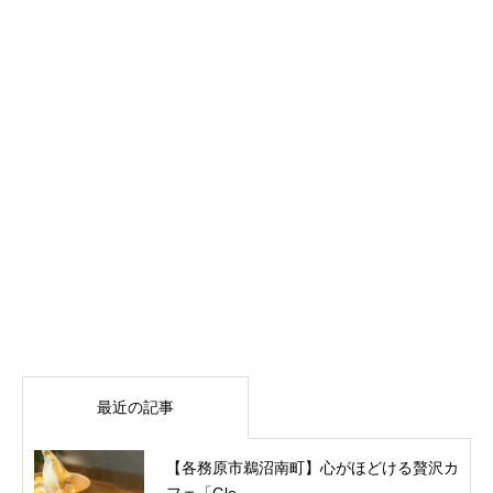
最近の記事
【各務原市鵜沼南町】心がほどける贅沢カ
フェ「Glo...