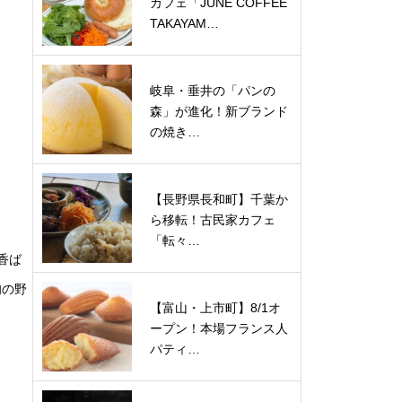
カフェ「JUNE COFFEE
TAKAYAM…
岐阜・垂井の「パンの
森」が進化！新ブランド
の焼き…
【長野県長和町】千葉か
ら移転！古民家カフェ
「転々…
香ば
旬の野
【富山・上市町】8/1オ
ープン！本場フランス人
パティ…