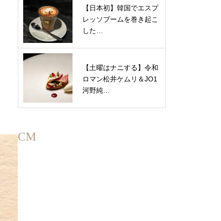
【日本初】韓国でエスプ
レッソブームを巻き起こ
した…
【土曜はナニする】令和
ロマン松井ケムリ＆JO1
河野純…
CM