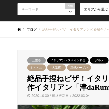
and
エリアから選ぶ
or
ブログ
絶品手捏ねピザ！イタリアンと和を融合させ
三重県
イタリアン・スペイン料理
グルメ
おすすめ
人気店
新規オープン
絶品手捏ねピザ！イタ
作イタリアン「津daRu
2020.10.30 / 最終更新日：2022.03.04