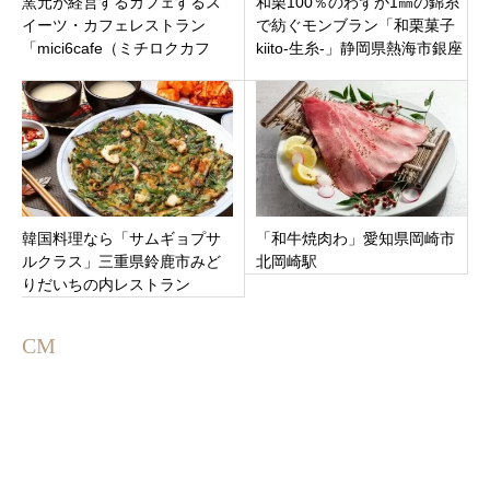
窯元が経営するカフェするス
和栗100％のわずか1㎜の錦糸
イーツ・カフェレストラン
で紡ぐモンブラン「和栗菓子
「mici6cafe（ミチロクカフ
kiito-生糸-」静岡県熱海市銀座
ェ）」岐阜県土岐市下石町
町に3月2日新規オープンで
す。
韓国料理なら「サムギョプサ
「和牛焼肉わ」愛知県岡崎市
ルクラス」三重県鈴鹿市みど
北岡崎駅
りだいちの内レストラン
CM