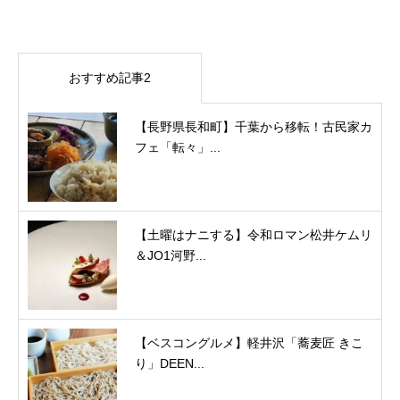
おすすめ記事2
【長野県長和町】千葉から移転！古民家カ
フェ「転々」...
【土曜はナニする】令和ロマン松井ケムリ
＆JO1河野...
【ベスコングルメ】軽井沢「蕎麦匠 きこ
り」DEEN...