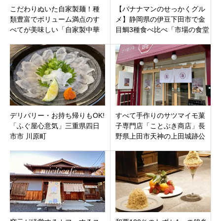
こだわりぬいた自家製麺！種
【バナナマンのせっかくグル
類豊富でボリューム満点のす
メ】静岡県の伊豆下田市で金
べてが美味しい「自家製中華
目鯛3種食べ比べ「市場の食堂
そば 麺の虜」山梨県中巨摩郡
金目亭」地金・沖金、その他
の金目鯛も
デリバリー・お持ち帰りもOK!
すべて手作りのサツマイモ菓
「ふぐ屋心意気」三重県四日
子専門店「ことぶき商店」長
市市 川原町
野県上田市天神の上田城跡公
園すぐに9月10日オープン