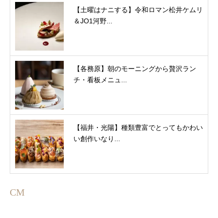
【土曜はナニする】令和ロマン松井ケムリ
＆JO1河野...
【各務原】朝のモーニングから贅沢ラン
チ・看板メニュ...
【福井・光陽】種類豊富でとってもかわい
い創作いなり...
CM