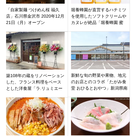
「自家製麺 つけめん桜 福久
堀養蜂園が直営するハチミツ
店」石川県金沢市 2020年12月
を使用したソフトクリームや
21日（月）オープン
カヌレが絶品「堀養蜂園 蜜
や」岐阜県瑞浪市
新鮮な旬の野菜や果物、地元
築108年の蔵をリノベーション
のお店とのコラボ「たがみ食
した、フランス料理をベース
堂 おひるとおやつ」新潟県南
とした洋食屋「ラ.リュミエー
蒲原郡田上町
ル長野」フラワーショップ
「ラ・フロコリール」長野市
大字南長野新田町オープン