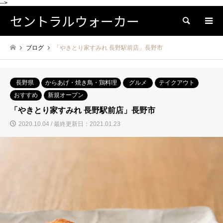
-->
セントラルウォーカー
検索
ブログ
「やきとり家すみれ 長野駅前店」長野市
長野県
からあげ・焼き鳥・鶏料理
グルメ
テイクアウト
おすすめ
新規オープン
「やきとり家すみれ 長野駅前店」長野市
2020.10.04 / 最終更新日：2021.01.23