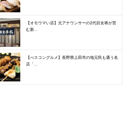
【オモウマい店】元アナウンサーの2代目女将が営
む新...
【べスコングルメ】長野県上田市の地元民も通う名
店「...