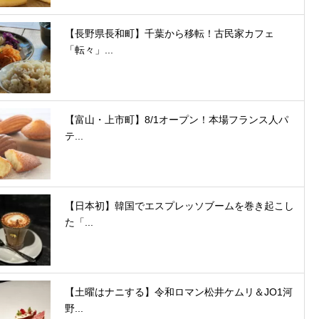
【長野県長和町】千葉から移転！古民家カフェ
「転々」...
【富山・上市町】8/1オープン！本場フランス人パ
テ...
【日本初】韓国でエスプレッソブームを巻き起こし
た「...
【土曜はナニする】令和ロマン松井ケムリ＆JO1河
野...