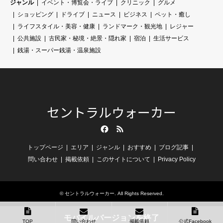
ジャンル
イベント・博覧会・ライブ
クリニック
グルメ
ショッピング
ドライブ
ニュース
ビジネス
ペット・癒し
ライフスタイル・美容・健康
ランドマーク・観光地
レジャー
公共施設
古民家・秘境・絶景・隠れ家
宿泊
生活サービス
銭湯・スーパー銭湯・温泉施設
セントラルウォーカー
Facebook
RSS
トップページ
エリア
ジャンル
おすすめ
ブログ記事
問い合わせ
掲載依頼
このサイトについて
Privacy Policy
©
セントラルウォーカー
. All Rights Reserved.
モバイルバージョンを終了
TOP
問い合わせ
掲載依頼
公式Facebook