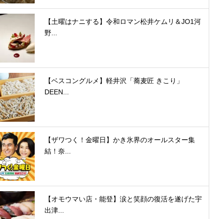
【土曜はナニする】令和ロマン松井ケムリ＆JO1河
野...
【ベスコングルメ】軽井沢「蕎麦匠 きこり」
DEEN...
【ザワつく！金曜日】かき氷界のオールスター集
結！奈...
【オモウマい店・能登】涙と笑顔の復活を遂げた宇
出津...