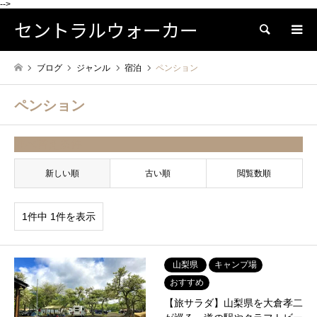
-->
セントラルウォーカー
検索
ブログ
ジャンル
宿泊
ペンション
ペンション
並べ替え条件
新しい順
古い順
閲覧数順
1件中 1件を表示
山梨県
キャンプ場
おすすめ
【旅サラダ】山梨県を大倉孝二