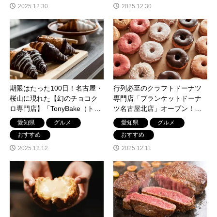
2025.12.30
2025.12.30
期限はたった100日！名古屋・
行列必至のクラフトドーナツ
桜山に現れた【幻のチョコク
専門店「ブランケットドーナ
ロ専門店】「TonyBake（トニ
ツ名古屋北店」オープン！ふ
ーベイク）」の秘密に迫る！
わもち生地に濃厚クリームが
愛知県
グルメ
愛知県
グルメ
最高
おすすめ
おすすめ
2025.12.12
2025.12.11