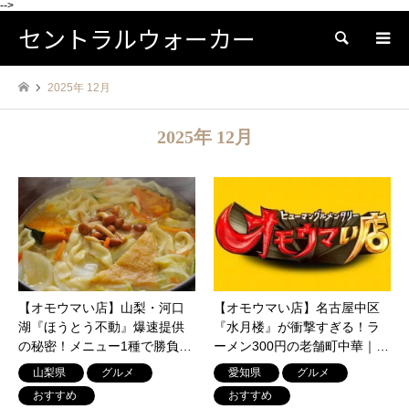
-->
セントラルウォーカー
検索
2025年 12月
2025年 12月
【オモウマい店】山梨・河口
【オモウマい店】名古屋中区
湖『ほうとう不動』爆速提供
『水月楼』が衝撃すぎる！ラ
の秘密！メニュー1種で勝負す
ーメン300円の老舗町中華｜注
る「集団行動」が圧巻
文はすぐ頼まないと行けな
山梨県
グルメ
愛知県
グルメ
い！？
おすすめ
おすすめ