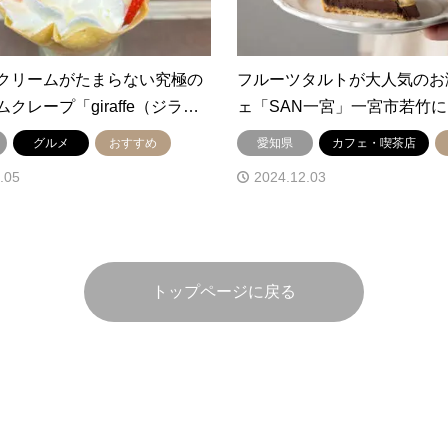
クリームがたまらない究極の
フルーツタルトが大人気のお
クレープ「giraffe（ジラ…
ェ「SAN一宮」一宮市若竹
グルメ
おすすめ
愛知県
カフェ・喫茶店
.05
2024.12.03
トップページに戻る