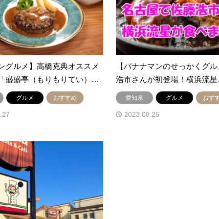
ングルメ】高橋克典オススメ
【バナナマンのせっかくグル
「盛盛亭（もりもりてい）…
浩市さんが初登場！横浜流星
グルメ
おすすめ
愛知県
グルメ
おす
.27
2023.08.25