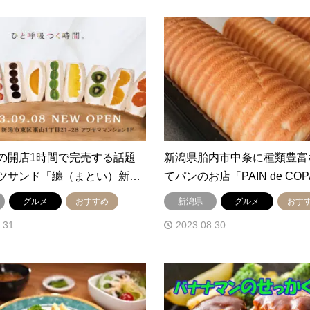
の開店1時間で完売する話題
新潟県胎内市中条に種類豊富
ツサンド「纏（まとい）新…
てパンのお店「PAIN de COP
グルメ
おすすめ
新潟県
グルメ
おす
.31
2023.08.30