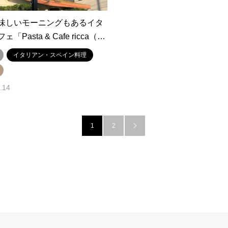
味しいモーニングもあるイタ
⁡⁡Pasta & Cafe ricca（…
イタリアン・スペイン料理
.14
1
2
