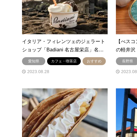
イタリア・フィレンツェのジェラート
【べスコ
ショップ「Badiani 名古屋栄店」名…
の軽井沢
愛知県
カフェ・喫茶店
おすすめ
長野県
2023.08.28
2023.08