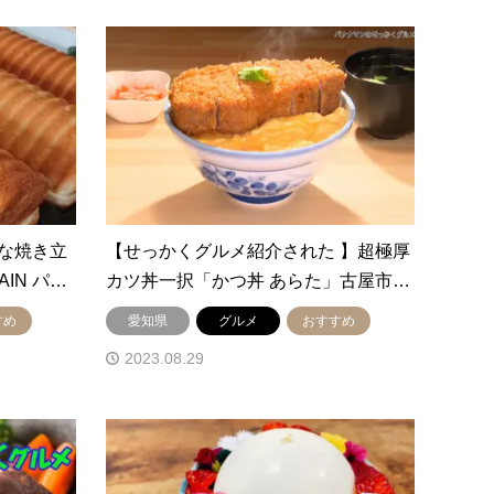
な焼き立
【せっかくグルメ紹介された 】超極厚
AIN パ…
カツ丼一択「かつ丼 あらた」古屋市…
すめ
愛知県
グルメ
おすすめ
2023.08.29